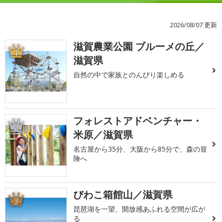
2026/08/07 更新
滋賀農業公園 ブルーメの丘／
1
滋賀県
自然の中で家族とのんびり楽しめる
フォレストアドベンチャー・
2
米原／滋賀県
名古屋から35分、大阪から85分で、森の冒
険へ
びわこ箱館山／滋賀県
3
琵琶湖を一望、開放感あふれる空間が広が
る