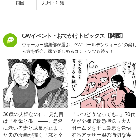
四国
九州・沖縄
GWイベント・おでかけトピックス【関西】
ウォーカー編集部が選ぶ、GW(ゴールデンウィーク)の楽し
み方を紹介。家で楽しめるコンテンツも続々！
30歳の夫婦なのに、見た目
「いつどうなっても…」70代
は「祖母と孫」――。急激
父が全裸で救急搬送→大人
に老いる妻と成長が止まっ
用オムツを手に最悪を覚悟
た夫の漫画が描く「歳と幸
するアラサー娘の痛切な実