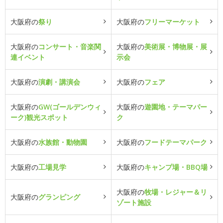
大阪府の
祭り
大阪府の
フリーマーケット
大阪府の
コンサート・音楽関
大阪府の
美術展・博物展・展
連イベント
示会
大阪府の
演劇・講演会
大阪府の
フェア
大阪府の
GW(ゴールデンウィ
大阪府の
遊園地・テーマパー
ーク)観光スポット
ク
大阪府の
水族館・動物園
大阪府の
フードテーマパーク
大阪府の
工場見学
大阪府の
キャンプ場・BBQ場
大阪府の
牧場・レジャー＆リ
大阪府の
グランピング
ゾート施設