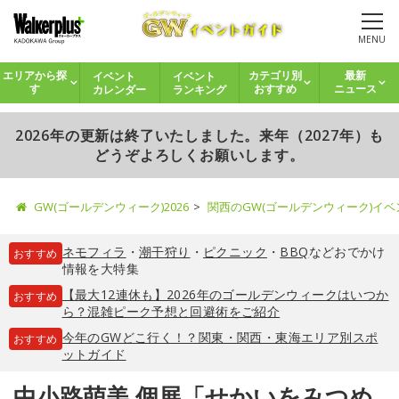
MENU
イベント
イベント
エリアから探
カテゴリ別
最新
カレンダー
ランキング
す
おすすめ
ニュース
2026年の更新は終了いたしました。来年（2027年）も
どうぞよろしくお願いします。
GW(ゴールデンウィーク)2026
関西のGW(ゴールデンウィーク)イ
ネモフィラ
・
潮干狩り
・
ピクニック
・
BBQ
などおでかけ
おすすめ
情報を大特集
【最大12連休も】2026年のゴールデンウィークはいつか
おすすめ
ら？混雑ピーク予想と回避術をご紹介
今年のGWどこ行く！？関東・関西・東海エリア別スポ
おすすめ
ットガイド
中小路萌美 個展「せかいをみつめ