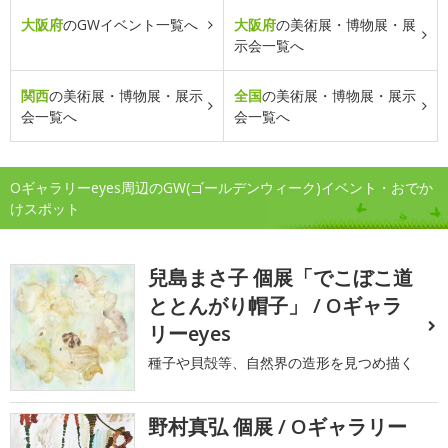
大阪府
のGWイベント一覧へ
大阪府
の美術展・博物展・展
示会一覧へ
関西
の美術展・博物展・展示
全国
の美術展・博物展・展示
会一覧へ
会一覧へ
Oギャラリーeyes周辺のGW(ゴールデンウィーク)イベント・おでか
けスポット
兒島まさ子 個展「でこぼこ道
ととんがり帽子」 / Oギャラ
リーeyes
種子や貝殻等、自然界の造形を見つめ描く
野村真弘 個展 / Oギャラリー