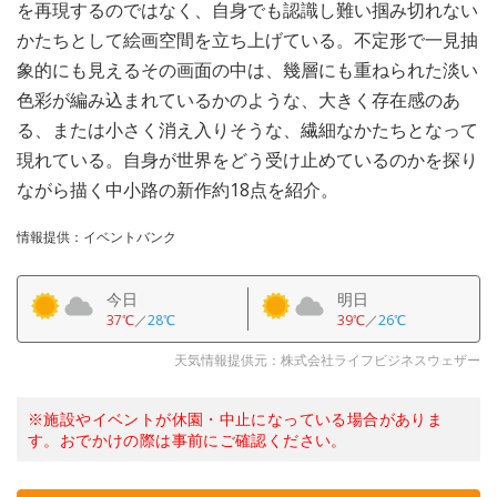
を再現するのではなく、自身でも認識し難い掴み切れない
かたちとして絵画空間を立ち上げている。不定形で一見抽
象的にも見えるその画面の中は、幾層にも重ねられた淡い
色彩が編み込まれているかのような、大きく存在感のあ
る、または小さく消え入りそうな、繊細なかたちとなって
現れている。自身が世界をどう受け止めているのかを探り
ながら描く中小路の新作約18点を紹介。
情報提供：イベントバンク
今日
明日
37℃
／
28℃
39℃
／
26℃
天気情報提供元：株式会社ライフビジネスウェザー
※施設やイベントが休園・中止になっている場合がありま
す。おでかけの際は事前にご確認ください。