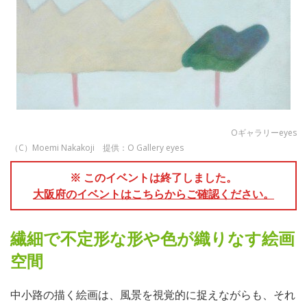
Oギャラリーeyes
（C）Moemi Nakakoji 提供：O Gallery eyes
※ このイベントは終了しました。
大阪府のイベントはこちらからご確認ください。
繊細で不定形な形や色が織りなす絵画
空間
中小路の描く絵画は、風景を視覚的に捉えながらも、それ