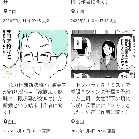
せ」
情【作者に聞く】
全国
全国
2026年5月11日 09:43 更新
2026年5月10日 17:35 更新
「10万円無断決済!?」誠実夫
「セクハラ」を「ミス」で
が釣り沼へ→「家族より趣
撃退？ツインの部屋を予約
味？」限界妻が突きつけた
した上司、女性部下の切れ
離婚という結末【作者に聞
味鋭い反撃にに「スカッと
く】
した」の声【作者に聞く】
全国
全国
2026年5月10日 07:30 更新
2026年5月9日 20:35 更新