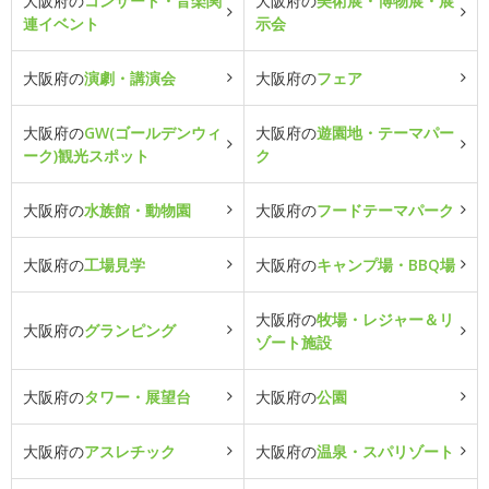
大阪府の
コンサート・音楽関
大阪府の
美術展・博物展・展
連イベント
示会
大阪府の
演劇・講演会
大阪府の
フェア
大阪府の
GW(ゴールデンウィ
大阪府の
遊園地・テーマパー
ーク)観光スポット
ク
大阪府の
水族館・動物園
大阪府の
フードテーマパーク
大阪府の
工場見学
大阪府の
キャンプ場・BBQ場
大阪府の
牧場・レジャー＆リ
大阪府の
グランピング
ゾート施設
大阪府の
タワー・展望台
大阪府の
公園
大阪府の
アスレチック
大阪府の
温泉・スパリゾート