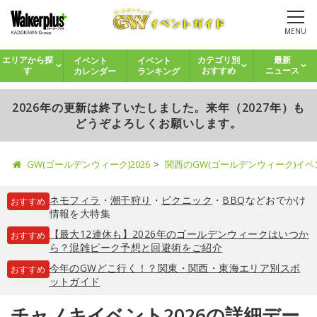
MENU
イベント
イベント
エリアから探
カテゴリ別
最新
カレンダー
ランキング
す
おすすめ
ニュース
2026年の更新は終了いたしました。来年（2027年）も
どうぞよろしくお願いします。
GW(ゴールデンウィーク)2026
関西のGW(ゴールデンウィーク)イ
ネモフィラ
・
潮干狩り
・
ピクニック
・
BBQ
などおでかけ
おすすめ
情報を大特集
【最大12連休も】2026年のゴールデンウィークはいつか
おすすめ
ら？混雑ピーク予想と回避術をご紹介
今年のGWどこ行く！？関東・関西・東海エリア別スポ
おすすめ
ットガイド
チャノキイベント2026の詳細デー