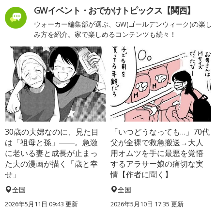
GWイベント・おでかけトピックス【関西】
ウォーカー編集部が選ぶ、GW(ゴールデンウィーク)の楽し
み方を紹介。家で楽しめるコンテンツも続々！
30歳の夫婦なのに、見た目
「いつどうなっても…」70代
は「祖母と孫」――。急激
父が全裸で救急搬送→大人
に老いる妻と成長が止まっ
用オムツを手に最悪を覚悟
た夫の漫画が描く「歳と幸
するアラサー娘の痛切な実
せ」
情【作者に聞く】
全国
全国
2026年5月11日 09:43 更新
2026年5月10日 17:35 更新