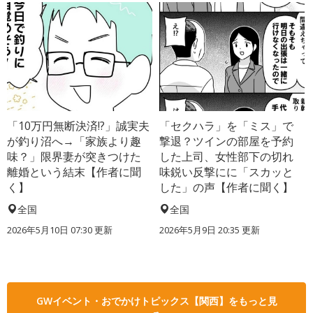
「10万円無断決済!?」誠実夫
「セクハラ」を「ミス」で
が釣り沼へ→「家族より趣
撃退？ツインの部屋を予約
味？」限界妻が突きつけた
した上司、女性部下の切れ
離婚という結末【作者に聞
味鋭い反撃にに「スカッと
く】
した」の声【作者に聞く】
全国
全国
2026年5月10日 07:30 更新
2026年5月9日 20:35 更新
GWイベント・おでかけトピックス【関西】をもっと見