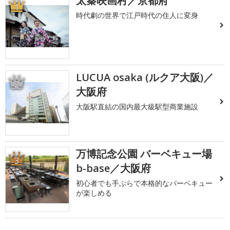
太秦映画村／京都府
1
時代劇の世界で江戸時代の住人に変身
LUCUA osaka (ルクア大阪)／
2
大阪府
大阪駅直結の国内最大級駅型商業施設
万博記念公園 バーベキュー場
3
b-base／大阪府
初心者でも手ぶらで本格的なバーベキュー
が楽しめる