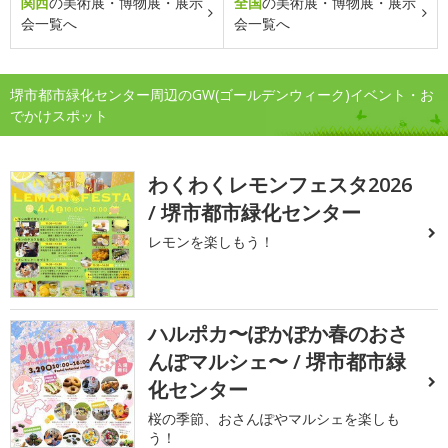
関西
の美術展・博物展・展示
全国
の美術展・博物展・展示
会一覧へ
会一覧へ
堺市都市緑化センター周辺のGW(ゴールデンウィーク)イベント・お
でかけスポット
わくわくレモンフェスタ2026
/ 堺市都市緑化センター
レモンを楽しもう！
ハルポカ〜ぽかぽか春のおさ
んぽマルシェ〜 / 堺市都市緑
化センター
桜の季節、おさんぽやマルシェを楽しも
う！