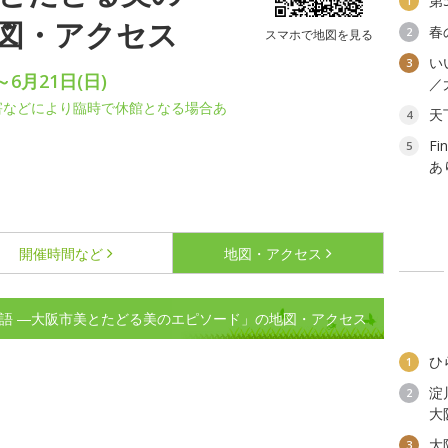
第
1
図・アクセス
春
2
スマホで地図を見る
い
3
～6月21日(日)
／
害などにより臨時で休館となる場合あ
天
4
F
5
あ
開催時間など
地図・アクセス
物語 ―大阪市美とたどる美のエピソード」の地図・アクセス
ひ
1
淀
2
大
大
3