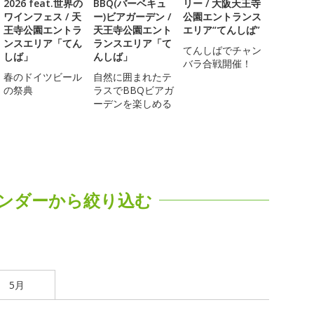
2026 feat.世界の
BBQ(バーベキュ
リー / 大阪天王寺
ワインフェス / 天
ー)ビアガーデン /
公園エントランス
王寺公園エントラ
天王寺公園エント
エリア“てんしば”
ンスエリア「てん
ランスエリア「て
てんしばでチャン
しば」
んしば」
バラ合戦開催！
春のドイツビール
自然に囲まれたテ
の祭典
ラスでBBQビアガ
ーデンを楽しめる
ンダーから絞り込む
5月