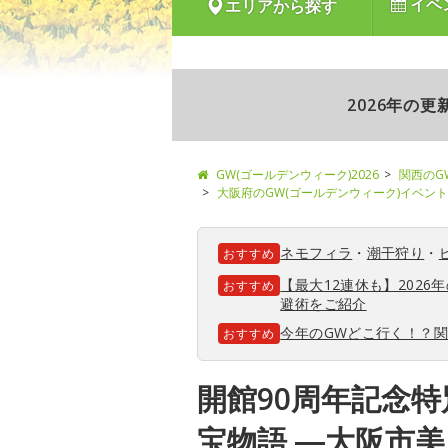
イベ
エリアから探す
2026年の
GW(ゴールデンウィーク)2026
関西のG
大阪府のGW(ゴールデンウィーク)イベント
ネモフィラ
・
潮干狩り
・
おすすめ
【最大12連休も】202
おすすめ
避術をご紹介
今年のGWどこ行く！？
おすすめ
開館90周年記念
宝物語 ―大阪市