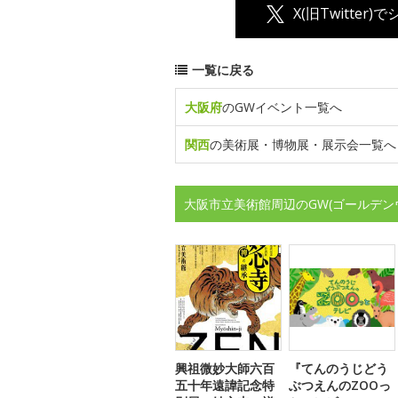
X(旧Twitter)
一覧に戻る
大阪府
のGWイベント一覧へ
関西
の美術展・博物展・展示会一覧へ
大阪市立美術館周辺のGW(ゴールデン
興祖微妙大師六百
『てんのうじどう
五十年遠諱記念特
ぶつえんのZOOっ