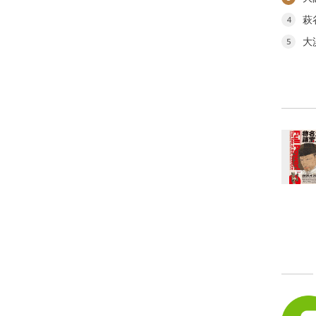
萩
4
大
5