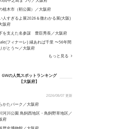
53回中之島まつり／大阪府
の植木市（靭公園）／大阪府
い人すぎるよ展2026＆微わかる展(大阪)
大阪府
下を支えた名参謀 豊臣秀長／大阪府
inale(フィナーレ) 縁あれば千里 〜56年間
りがとう〜／大阪府
もっと見る
GWの人気スポットランキング
【大阪府】
2026/08/07 更新
らかたパーク／大阪府
川河川公園 鳥飼西地区・鳥飼野草地区／
阪府
阪歴史博物館／大阪府