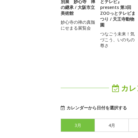
別展 妙心寺 禅
とテレビ』
の継承 / 大阪市立
presents 第3回
美術館
ZOOっとテレビま
つり / 天王寺動物
妙心寺の禅の真髄
園
にせまる展覧会
つなごう未来！気
づこう、いのちの
尊さ
カレ
カレンダーから日付を選択する
3月
4月