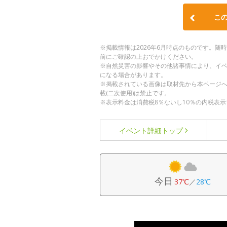
こ
※掲載情報は2026年6月時点のものです。
前にご確認の上おでかけください。
※自然災害の影響やその他諸事情により、イ
になる場合があります。
※掲載されている画像は取材先から本ページ
載(二次使用)は禁止です。
※表示料金は消費税8％ないし10％の内税表示
イベント詳細
トップ
今日
37℃
／
28℃