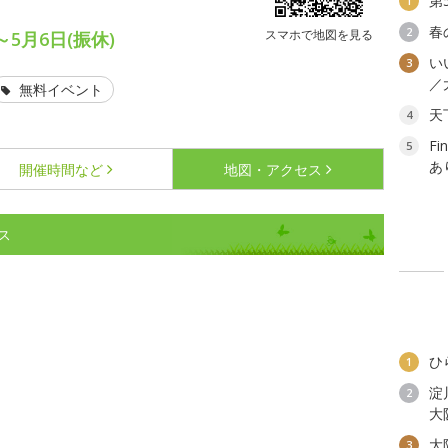
第
1
春
2
スマホで地図を見る
～5月6日(振休)
い
3
／
無料イベント
天
4
F
5
あ
開催時間など
地図・アクセス
ス
ひ
1
淀
2
大
大
3