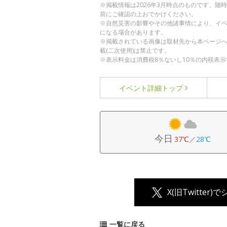
※掲載情報は2026年3月時点のものです。
前にご確認の上おでかけください。
※自然災害の影響やその他諸事情により、イ
になる場合があります。
※掲載されている画像は取材先から本ページ
載(二次使用)は禁止です。
※表示料金は消費税8％ないし10％の内税表示
イベント詳細
トップ
今日
37℃
／
28℃
X(旧Twitter)
一覧に戻る