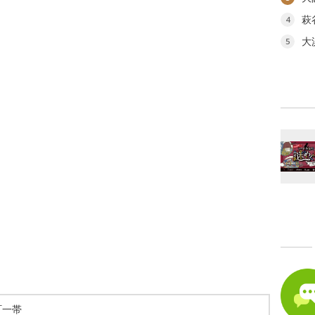
萩
4
大
5
町一帯