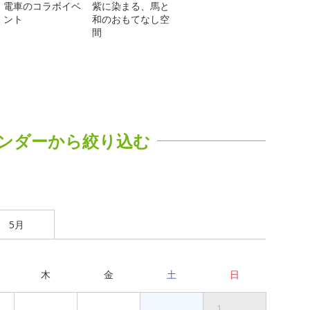
電車のコラボイベ
紫に染まる、馬と
ント
和のおもてなし空
間
ンダーから絞り込む
5月
木
金
土
日
1