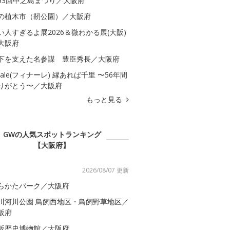
53回中之島まつり／大阪府
の植木市（靭公園）／大阪府
い人すぎるよ展2026＆微わかる展(大阪)
大阪府
下を支えた名参謀 豊臣秀長／大阪府
inale(フィナーレ) 縁あれば千里 〜56年間
りがとう〜／大阪府
もっと見る
GWの人気スポットランキング
【大阪府】
2026/08/07 更新
らかたパーク／大阪府
川河川公園 鳥飼西地区・鳥飼野草地区／
阪府
阪歴史博物館／大阪府