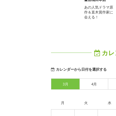
あの人気ドラマ原
作＆直木賞作家に
会える！
カレ
カレンダーから日付を選択する
3月
4月
月
火
水