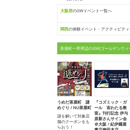
大阪府
のGWイベント一覧へ
関西
の体験イベント・アクティビティ
茶屋町一帯周辺のGW(ゴールデンウィ
うめだ茶屋町 謎
『コズミック・ガ
めぐり / NU茶屋町
ール 宙わたる教
室』刊行記念 伊与
謎を解いて対象店
原新さんサイン会
舗のクーポンをも
＠大阪 / 紀伊國屋
らおう！
書店梅田本店