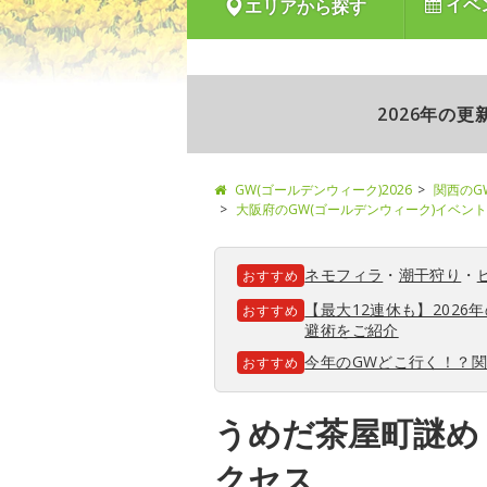
イベ
エリアから探す
2026年の
GW(ゴールデンウィーク)2026
関西のG
大阪府のGW(ゴールデンウィーク)イベント
ネモフィラ
・
潮干狩り
・
おすすめ
【最大12連休も】202
おすすめ
避術をご紹介
今年のGWどこ行く！？
おすすめ
うめだ茶屋町謎め
クセス