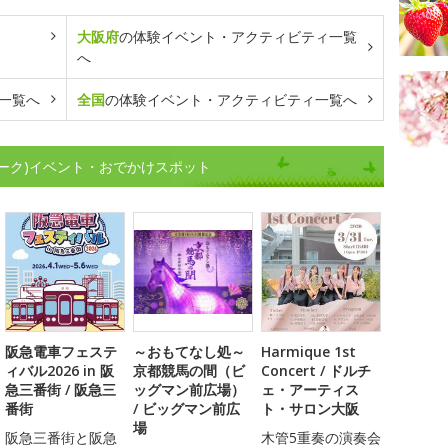
大阪府
の体験イベント・アクティビティ一覧
へ
一覧へ
全国
の体験イベント・アクティビティ一覧へ
ーク)イベント・おでかけスポット
阪急電車フェステ
～おもてなし処～
Harmique 1st
ィバル2026 in 阪
京都競馬の間（ビ
Concert / ドルチ
急三番街 / 阪急三
ッグマン前広場）
ェ・アーティス
番街
/ ビッグマン前広
ト・サロン大阪
場
阪急三番街と阪急
木管5重奏の演奏会