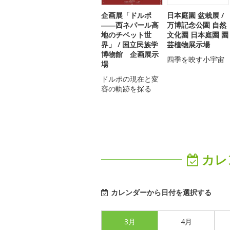
企画展「ドルポ
日本庭園 盆栽展 /
――西ネパール高
万博記念公園 自然
地のチベット世
文化園 日本庭園 園
界」 / 国立民族学
芸植物展示場
博物館 企画展示
四季を映す小宇宙
場
ドルポの現在と変
容の軌跡を探る
カレ
カレンダーから日付を選択する
3月
4月