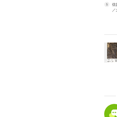
信
5
／