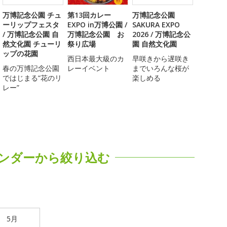
万博記念公園 チュ
第13回カレー
万博記念公園
ーリップフェスタ
EXPO in万博公園 /
SAKURA EXPO
/ 万博記念公園 自
万博記念公園 お
2026 / 万博記念公
然文化園 チューリ
祭り広場
園 自然文化園
ップの花園
西日本最大級のカ
早咲きから遅咲き
春の万博記念公園
レーイベント
までいろんな桜が
ではじまる“花のリ
楽しめる
レー”
ンダーから絞り込む
5月