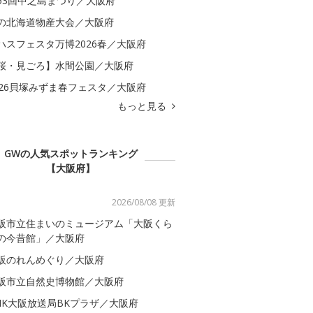
53回中之島まつり／大阪府
の北海道物産大会／大阪府
ハスフェスタ万博2026春／大阪府
桜・見ごろ】水間公園／大阪府
026貝塚みずま春フェスタ／大阪府
もっと見る
GWの人気スポットランキング
【大阪府】
2026/08/08 更新
阪市立住まいのミュージアム「大阪くら
の今昔館」／大阪府
阪のれんめぐり／大阪府
阪市立自然史博物館／大阪府
HK大阪放送局BKプラザ／大阪府