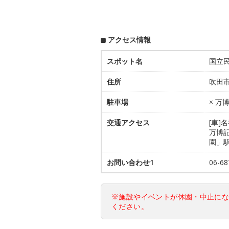
アクセス情報
スポット名
国立
住所
吹田市
駐車場
× 
交通アクセス
[車]
万博
園」
お問い合わせ1
06-
※施設やイベントが休園・中止に
ください。