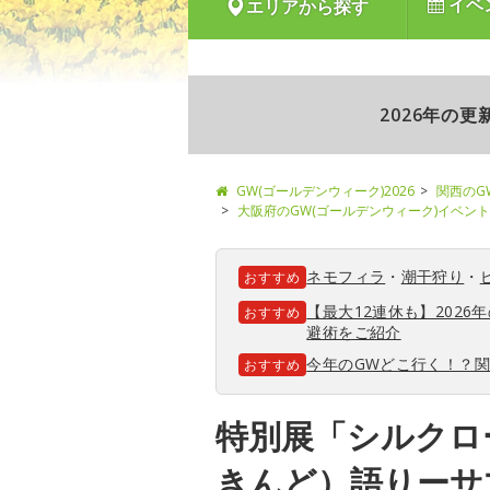
イベ
エリアから探す
2026年の
GW(ゴールデンウィーク)2026
関西のG
大阪府のGW(ゴールデンウィーク)イベント
ネモフィラ
・
潮干狩り
・
おすすめ
【最大12連休も】202
おすすめ
避術をご紹介
今年のGWどこ行く！？
おすすめ
特別展「シルクロ
きんど）語りーサ