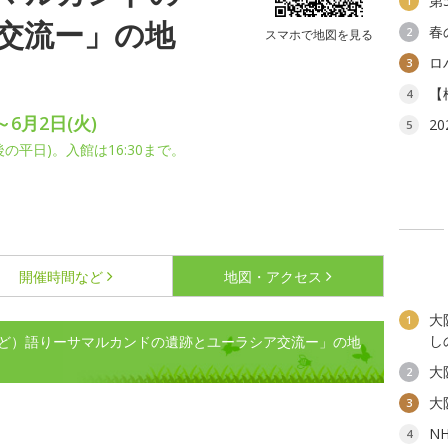
第
1
交流ー」の地
春
2
スマホで地図を見る
ロ
3
【
4
～6月2日(火)
2
5
平日)。入館は16:30まで。
開催時間など
地図・アクセス
大
1
し
ど）語りーサマルカンドの遺跡とユーラシア交流ー」の地
大
2
大
3
N
4