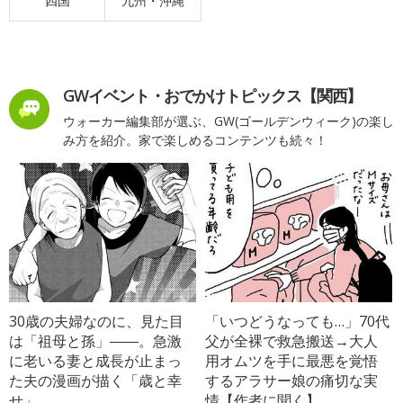
四国
九州・沖縄
GWイベント・おでかけトピックス【関西】
ウォーカー編集部が選ぶ、GW(ゴールデンウィーク)の楽し
み方を紹介。家で楽しめるコンテンツも続々！
30歳の夫婦なのに、見た目
「いつどうなっても…」70代
は「祖母と孫」――。急激
父が全裸で救急搬送→大人
に老いる妻と成長が止まっ
用オムツを手に最悪を覚悟
た夫の漫画が描く「歳と幸
するアラサー娘の痛切な実
せ」
情【作者に聞く】