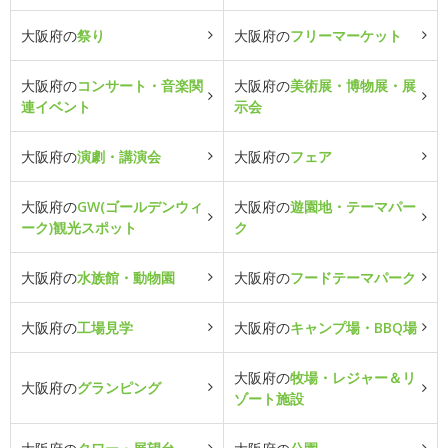
大阪府の
祭り
大阪府の
フリーマーケット
大阪府の
コンサート・音楽関
大阪府の
美術展・博物展・展
連イベント
示会
大阪府の
演劇・講演会
大阪府の
フェア
大阪府の
GW(ゴールデンウィ
大阪府の
遊園地・テーマパー
ーク)観光スポット
ク
大阪府の
水族館・動物園
大阪府の
フードテーマパーク
大阪府の
工場見学
大阪府の
キャンプ場・BBQ場
大阪府の
牧場・レジャー＆リ
大阪府の
グランピング
ゾート施設