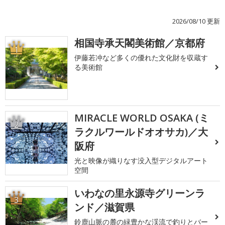
2026/08/10 更新
相国寺承天閣美術館／京都府
1
伊藤若冲など多くの優れた文化財を収蔵す
る美術館
MIRACLE WORLD OSAKA (ミ
2
ラクルワールドオオサカ)／大
阪府
光と映像が織りなす没入型デジタルアート
空間
いわなの里永源寺グリーンラ
3
ンド／滋賀県
鈴鹿山脈の麓の緑豊かな渓流で釣りとバー