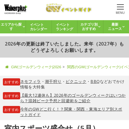
MENU
イベント
イベント
エリアから探
カテゴリ別
最新
カレンダー
ランキング
す
おすすめ
ニュース
2026年の更新は終了いたしました。来年（2027年）も
どうぞよろしくお願いします。
GW(ゴールデンウィーク)2026
関西のGW(ゴールデンウィーク)イ
ネモフィラ
・
潮干狩り
・
ピクニック
・
BBQ
などおでかけ
おすすめ
情報を大特集
【最大12連休も】2026年のゴールデンウィークはいつか
おすすめ
ら？混雑ピーク予想と回避術をご紹介
今年のGWどこ行く！？関東・関西・東海エリア別スポ
おすすめ
ットガイド
室内スポーツ盛合せ（5月）