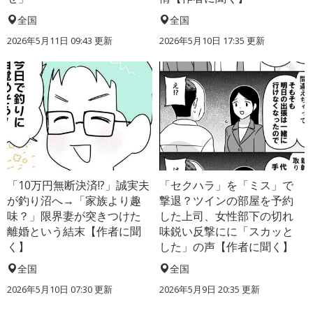
全国
全国
2026年5月11日 09:43 更新
2026年5月10日 17:35 更新
「10万円無断決済!?」誠実夫
「セクハラ」を「ミス」で
が釣り沼へ→「家族より趣
撃退？ツインの部屋を予約
味？」限界妻が突きつけた
した上司、女性部下の切れ
離婚という結末【作者に聞
味鋭い反撃にに「スカッと
く】
した」の声【作者に聞く】
全国
全国
2026年5月10日 07:30 更新
2026年5月9日 20:35 更新