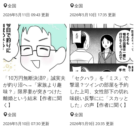
全国
全国
2026年5月11日 09:43 更新
2026年5月10日 17:35 更新
「10万円無断決済!?」誠実夫
「セクハラ」を「ミス」で
が釣り沼へ→「家族より趣
撃退？ツインの部屋を予約
味？」限界妻が突きつけた
した上司、女性部下の切れ
離婚という結末【作者に聞
味鋭い反撃にに「スカッと
く】
した」の声【作者に聞く】
全国
全国
2026年5月10日 07:30 更新
2026年5月9日 20:35 更新