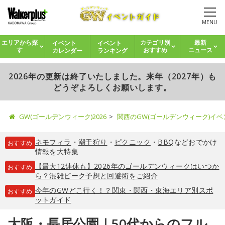
MENU
イベント
イベント
エリアから探
カテゴリ別
最新
カレンダー
ランキング
す
おすすめ
ニュース
2026年の更新は終了いたしました。来年（2027年）も
どうぞよろしくお願いします。
GW(ゴールデンウィーク)2026
関西のGW(ゴールデンウィーク)イ
ネモフィラ
・
潮干狩り
・
ピクニック
・
BBQ
などおでかけ
おすすめ
情報を大特集
【最大12連休も】2026年のゴールデンウィークはいつか
おすすめ
ら？混雑ピーク予想と回避術をご紹介
今年のGWどこ行く！？関東・関西・東海エリア別スポ
おすすめ
ットガイド
大阪・長居公園｜50代からのフル