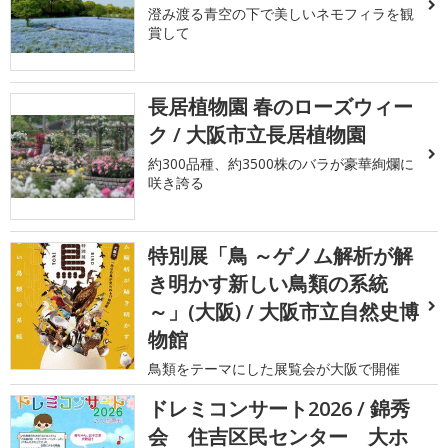
澄み渡る青空の下で美しいネモフィラを観
賞して
長居植物園 春のローズウィー
ク / 大阪市立長居植物園
約300品種、約3500株のバラが豪華絢爛に
咲き誇る
特別展「鳥 ～ゲノム解析が解
き明かす新しい鳥類の系統
～」(大阪) / 大阪市立自然史博
物館
鳥類をテーマにした展覧会が大阪で開催
ドレミコンサート2026 / 錦秀
会 住吉区民センター 大ホ