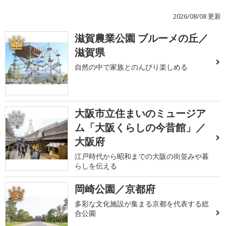
2026/08/08 更新
滋賀農業公園 ブルーメの丘／
1
滋賀県
自然の中で家族とのんびり楽しめる
大阪市立住まいのミュージア
2
ム「大阪くらしの今昔館」／
大阪府
江戸時代から昭和までの大阪の街並みや暮
らしを伝える
岡崎公園／京都府
3
多彩な文化施設が集まる京都を代表する総
合公園