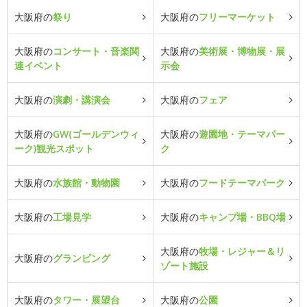
大阪府の
祭り
大阪府の
フリーマーケット
大阪府の
コンサート・音楽関
大阪府の
美術展・博物展・展
連イベント
示会
大阪府の
演劇・講演会
大阪府の
フェア
大阪府の
GW(ゴールデンウィ
大阪府の
遊園地・テーマパー
ーク)観光スポット
ク
大阪府の
水族館・動物園
大阪府の
フードテーマパーク
大阪府の
工場見学
大阪府の
キャンプ場・BBQ場
大阪府の
牧場・レジャー＆リ
大阪府の
グランピング
ゾート施設
大阪府の
タワー・展望台
大阪府の
公園