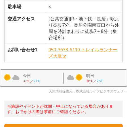
駐車場
×
交通アクセス
[公共交通]JR・地下鉄「長居」駅よ
り徒歩7分、長居公園南西口から外
周を時計まわりに徒歩7～8分（集
合場所）
お問い合わせ1
050-3633-6110 トレイルランナー
ズ大阪
今日
明日
37℃
／
27℃
36℃
／
26℃
天気情報提供元：株式会社ライフビジネスウェザー
※施設やイベントが休園・中止になっている場合がありま
す。おでかけの際は事前にご確認ください。