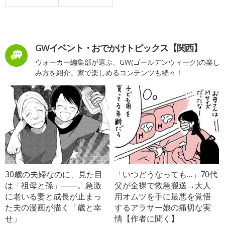
GWイベント・おでかけトピックス【関西】
ウォーカー編集部が選ぶ、GW(ゴールデンウィーク)の楽し
み方を紹介。家で楽しめるコンテンツも続々！
30歳の夫婦なのに、見た目
「いつどうなっても…」70代
は「祖母と孫」――。急激
父が全裸で救急搬送→大人
に老いる妻と成長が止まっ
用オムツを手に最悪を覚悟
た夫の漫画が描く「歳と幸
するアラサー娘の痛切な実
せ」
情【作者に聞く】