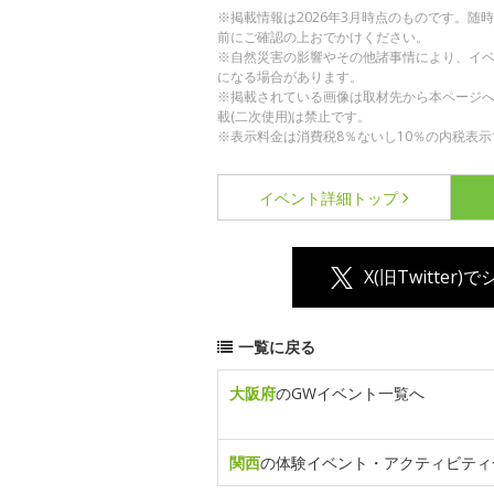
※掲載情報は2026年3月時点のものです。
前にご確認の上おでかけください。
※自然災害の影響やその他諸事情により、イ
になる場合があります。
※掲載されている画像は取材先から本ページ
載(二次使用)は禁止です。
※表示料金は消費税8％ないし10％の内税表示
イベント詳細
トップ
X(旧Twitter)
一覧に戻る
大阪府
のGWイベント一覧へ
関西
の体験イベント・アクティビティ