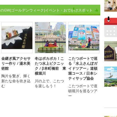
のGW(ゴールデンウィーク)イベント・おでかけスポット
金継ぎ風アクセサ
冬はポカポカ！こ
こたつボートで巡
リー作り / 湯木美
たつ水上ピクニッ
る「水上さんぽガ
術館
ク / β本町橋前 東
イドツアー」道頓
横堀川
堀コース / 日本シ
陶片を繋ぎ、輝く
ティサップ協会
新たな命を吹き込
川の上で、こたつ
む
を楽しもう！
こたつボートで道
頓堀川を巡るツア
ー