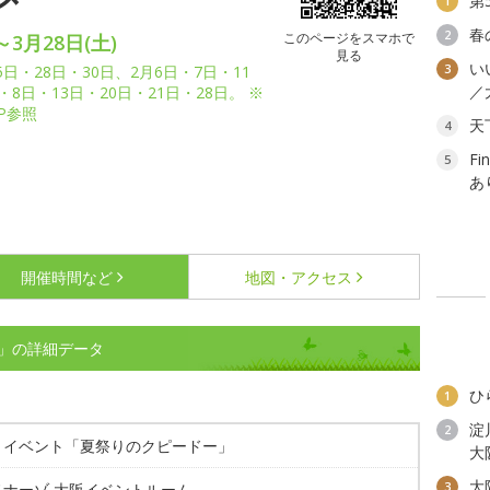
第
1
春
2
このページをスマホで
～3月28日(土)
見る
い
3
5日・28日・30日、2月6日・7日・11
／
・8日・13日・20日・21日・28日。 ※
P参照
天
4
F
5
あ
開催時間など
地図・アクセス
」の詳細データ
ひ
1
淀
2
きイベント「夏祭りのクピードー」
大
大
3
ノナーゾ 大阪イベントルーム