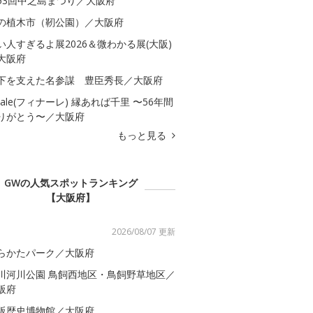
53回中之島まつり／大阪府
の植木市（靭公園）／大阪府
い人すぎるよ展2026＆微わかる展(大阪)
大阪府
下を支えた名参謀 豊臣秀長／大阪府
inale(フィナーレ) 縁あれば千里 〜56年間
りがとう〜／大阪府
もっと見る
GWの人気スポットランキング
【大阪府】
2026/08/07 更新
らかたパーク／大阪府
川河川公園 鳥飼西地区・鳥飼野草地区／
阪府
阪歴史博物館／大阪府