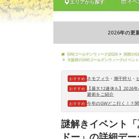
イベ
エリアから探す
2026年の
GW(ゴールデンウィーク)2026
関西のG
大阪府のGW(ゴールデンウィーク)イベント
ネモフィラ
・
潮干狩り
・
おすすめ
【最大12連休も】202
おすすめ
避術をご紹介
今年のGWどこ行く！？
おすすめ
謎解きイベント「
ドー」の詳細デー