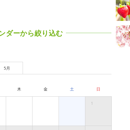
ンダーから絞り込む
5月
木
金
土
日
1