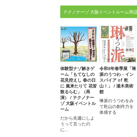
テクノナーゾ 大阪イベントルーム周辺
体験型ナゾ解きゲ
令和8年春季展「琳
ーム「もてなしの
派のうつわ - イン
花見控えし 春の日
スパイア of 乾
に 嵐来たりて 花皆
山！」 / 湯木美術
散るらむ」（再
館
演） / テクノナー
琳派のうつわをみ
ゾ 大阪イベントル
て乾山の創作力を
ーム
体感する
だから先週にしよ
うって言ったの
に…