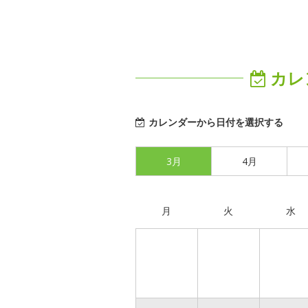
カレ
カレンダーから日付を選択する
3月
4月
月
火
水