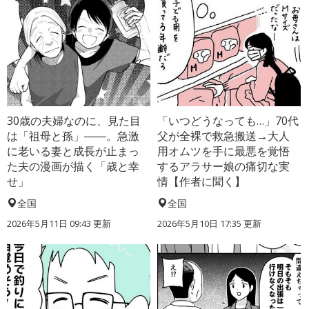
30歳の夫婦なのに、見た目
「いつどうなっても…」70代
は「祖母と孫」――。急激
父が全裸で救急搬送→大人
に老いる妻と成長が止まっ
用オムツを手に最悪を覚悟
た夫の漫画が描く「歳と幸
するアラサー娘の痛切な実
せ」
情【作者に聞く】
全国
全国
2026年5月11日 09:43 更新
2026年5月10日 17:35 更新