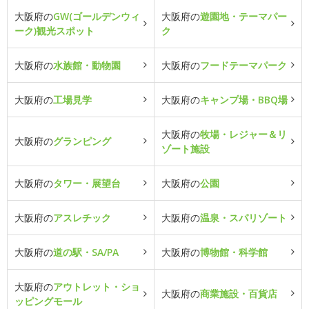
大阪府の
GW(ゴールデンウィ
大阪府の
遊園地・テーマパー
ーク)観光スポット
ク
大阪府の
水族館・動物園
大阪府の
フードテーマパーク
大阪府の
工場見学
大阪府の
キャンプ場・BBQ場
大阪府の
牧場・レジャー＆リ
大阪府の
グランピング
ゾート施設
大阪府の
タワー・展望台
大阪府の
公園
大阪府の
アスレチック
大阪府の
温泉・スパリゾート
大阪府の
道の駅・SA/PA
大阪府の
博物館・科学館
大阪府の
アウトレット・ショ
大阪府の
商業施設・百貨店
ッピングモール