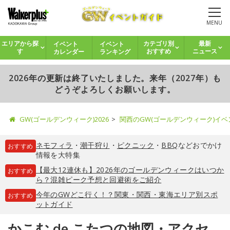
MENU
イベント
イベント
エリアから探
カテゴリ別
最新
カレンダー
ランキング
す
おすすめ
ニュース
2026年の更新は終了いたしました。来年（2027年）も
どうぞよろしくお願いします。
GW(ゴールデンウィーク)2026
関西のGW(ゴールデンウィーク)イ
ネモフィラ
・
潮干狩り
・
ピクニック
・
BBQ
などおでかけ
おすすめ
情報を大特集
【最大12連休も】2026年のゴールデンウィークはいつか
おすすめ
ら？混雑ピーク予想と回避術をご紹介
今年のGWどこ行く！？関東・関西・東海エリア別スポ
おすすめ
ットガイド
かこむ de こたつの地図・アクセ