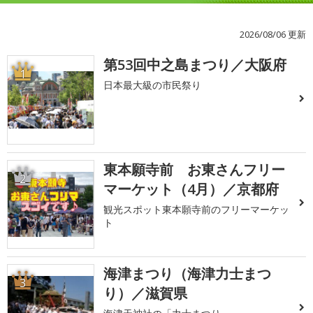
2026/08/06 更新
第53回中之島まつり／大阪府
1
日本最大級の市民祭り
東本願寺前 お東さんフリー
2
マーケット（4月）／京都府
観光スポット東本願寺前のフリーマーケッ
ト
海津まつり（海津力士まつ
3
り）／滋賀県