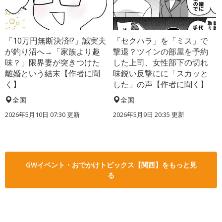
「10万円無断決済!?」誠実夫
「セクハラ」を「ミス」で
が釣り沼へ→「家族より趣
撃退？ツインの部屋を予約
味？」限界妻が突きつけた
した上司、女性部下の切れ
離婚という結末【作者に聞
味鋭い反撃にに「スカッと
く】
した」の声【作者に聞く】
全国
全国
2026年5月10日 07:30 更新
2026年5月9日 20:35 更新
GWイベント・おでかけトピックス【関西】をもっと見
る