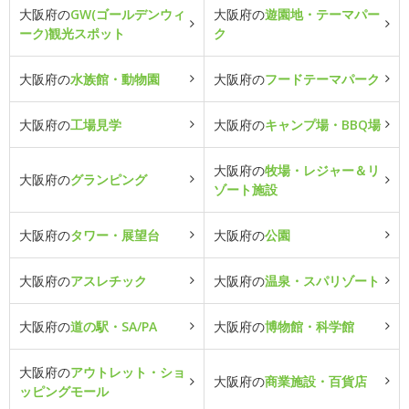
大阪府の
GW(ゴールデンウィ
大阪府の
遊園地・テーマパー
ーク)観光スポット
ク
大阪府の
水族館・動物園
大阪府の
フードテーマパーク
大阪府の
工場見学
大阪府の
キャンプ場・BBQ場
大阪府の
牧場・レジャー＆リ
大阪府の
グランピング
ゾート施設
大阪府の
タワー・展望台
大阪府の
公園
大阪府の
アスレチック
大阪府の
温泉・スパリゾート
大阪府の
道の駅・SA/PA
大阪府の
博物館・科学館
大阪府の
アウトレット・ショ
大阪府の
商業施設・百貨店
ッピングモール