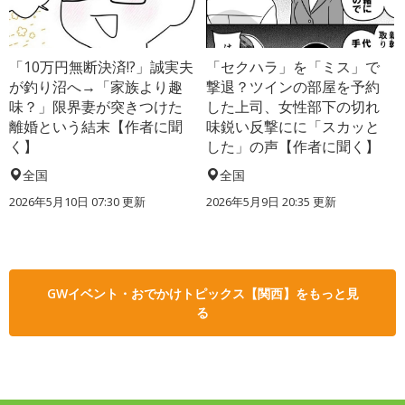
「10万円無断決済!?」誠実夫
「セクハラ」を「ミス」で
が釣り沼へ→「家族より趣
撃退？ツインの部屋を予約
味？」限界妻が突きつけた
した上司、女性部下の切れ
離婚という結末【作者に聞
味鋭い反撃にに「スカッと
く】
した」の声【作者に聞く】
全国
全国
2026年5月10日 07:30 更新
2026年5月9日 20:35 更新
GWイベント・おでかけトピックス【関西】をもっと見
る