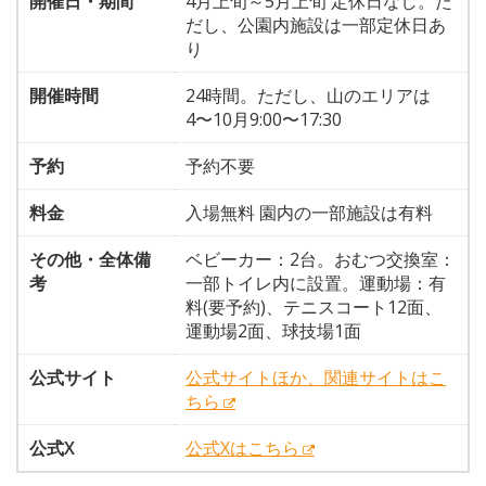
開催日・期間
4月上旬～5月上旬 定休日なし。た
だし、公園内施設は一部定休日あ
り
開催時間
24時間。ただし、山のエリアは
4〜10月9:00〜17:30
予約
予約不要
料金
入場無料 園内の一部施設は有料
その他・全体備
ベビーカー：2台。おむつ交換室：
考
一部トイレ内に設置。運動場：有
料(要予約)、テニスコート12面、
運動場2面、球技場1面
公式サイト
公式サイトほか、関連サイトはこ
ちら
公式X
公式Xはこちら