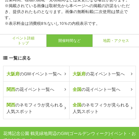
※掲載されている画像は取材先から本ページへの掲載の許諾をいただ
き、提供されたものとなります。画像の無断転載(二次使用)は禁止で
す。
※表示料金は消費税8％ないし10％の内税表示です。
イベント詳細
開催時間など
地図・アクセス
トップ
一覧に戻る
大阪府
のGWイベント一覧へ
大阪府
の花イベント一覧へ
関西
の花イベント一覧へ
全国
の花イベント一覧へ
関西
のネモフィラが見られる
全国
のネモフィラが見られる
人気スポット
人気スポット
花博記念公園 鶴見緑地周辺のGW(ゴールデンウィーク)イベント・お