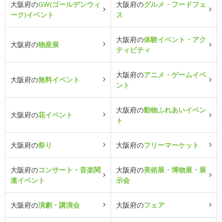
大阪府の
GW(ゴールデンウィ
大阪府の
グルメ・フードフェ
ーク)イベント
ス
大阪府の
体験イベント・アク
大阪府の
物産展
ティビティ
大阪府の
アニメ・ゲームイベ
大阪府の
無料イベント
ント
大阪府の
動物ふれあいイベン
大阪府の
花イベント
ト
大阪府の
祭り
大阪府の
フリーマーケット
大阪府の
コンサート・音楽関
大阪府の
美術展・博物展・展
連イベント
示会
大阪府の
演劇・講演会
大阪府の
フェア