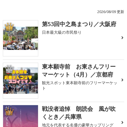
2026/08/09 更新
第53回中之島まつり／大阪府
1
日本最大級の市民祭り
東本願寺前 お東さんフリー
2
マーケット（4月）／京都府
観光スポット東本願寺前のフリーマーケッ
ト
戦没者追悼 朗読会 風が吹
3
くとき／兵庫県
地元を代表する名優の豪華カップリング