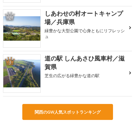
しあわせの村オートキャンプ
2
場／兵庫県
緑豊かな大型公園で心身ともにリフレッシ
ュ
道の駅 しんあさひ風車村／滋
3
賀県
芝生の広がる緑豊かな道の駅
関西のGW人気スポットランキング