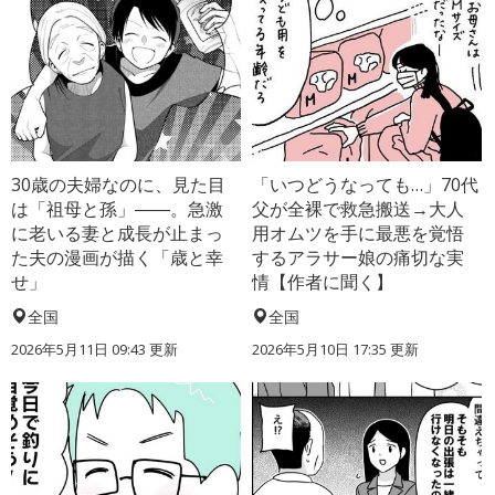
30歳の夫婦なのに、見た目
「いつどうなっても…」70代
は「祖母と孫」――。急激
父が全裸で救急搬送→大人
に老いる妻と成長が止まっ
用オムツを手に最悪を覚悟
た夫の漫画が描く「歳と幸
するアラサー娘の痛切な実
せ」
情【作者に聞く】
全国
全国
2026年5月11日 09:43 更新
2026年5月10日 17:35 更新