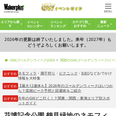
MENU
イベント
イベント
エリアから探
カテゴリ別
最新
カレンダー
ランキング
す
おすすめ
ニュース
2026年の更新は終了いたしました。来年（2027年）も
どうぞよろしくお願いします。
GW(ゴールデンウィーク)2026
関西のGW(ゴールデンウィーク)イ
ネモフィラ
・
潮干狩り
・
ピクニック
・
BBQ
などおでかけ
おすすめ
情報を大特集
【最大12連休も】2026年のゴールデンウィークはいつか
おすすめ
ら？混雑ピーク予想と回避術をご紹介
今年のGWどこ行く！？関東・関西・東海エリア別スポ
おすすめ
ットガイド
花博記念公園 鶴見緑地のネモフィ