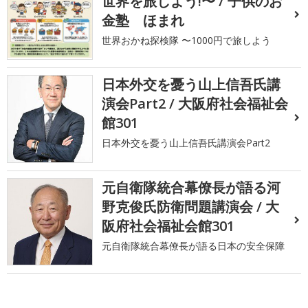
世界を旅しよう!〜 / 子供のお
金塾 ほまれ
世界おかね探検隊 〜1000円で旅しよう
日本外交を憂う山上信吾氏講
演会Part2 / 大阪府社会福祉会
館301
日本外交を憂う山上信吾氏講演会Part2
元自衛隊統合幕僚長が語る河
野克俊氏防衛問題講演会 / 大
阪府社会福祉会館301
元自衛隊統合幕僚長が語る日本の安全保障