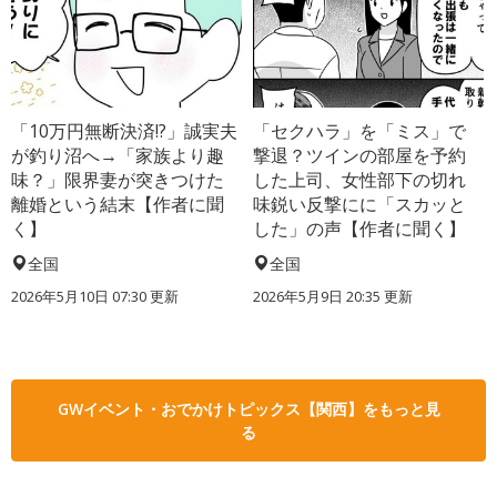
「10万円無断決済!?」誠実夫
「セクハラ」を「ミス」で
が釣り沼へ→「家族より趣
撃退？ツインの部屋を予約
味？」限界妻が突きつけた
した上司、女性部下の切れ
離婚という結末【作者に聞
味鋭い反撃にに「スカッと
く】
した」の声【作者に聞く】
全国
全国
2026年5月10日 07:30 更新
2026年5月9日 20:35 更新
GWイベント・おでかけトピックス【関西】をもっと見
る