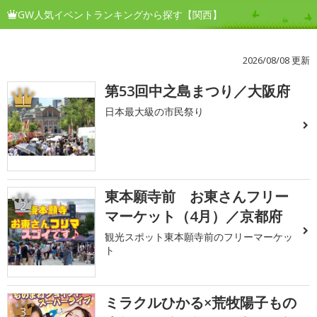
GW人気イベントランキングから探す【関西】
2026/08/08 更新
第53回中之島まつり／大阪府
1
日本最大級の市民祭り
東本願寺前 お東さんフリー
2
マーケット（4月）／京都府
観光スポット東本願寺前のフリーマーケッ
ト
ミラクルひかる×荒牧陽子もの
3