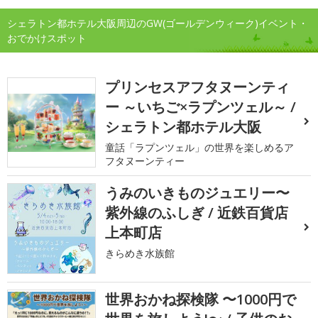
シェラトン都ホテル大阪周辺のGW(ゴールデンウィーク)イベント・
おでかけスポット
プリンセスアフタヌーンティ
ー ～いちご×ラプンツェル～ /
シェラトン都ホテル大阪
童話「ラプンツェル」の世界を楽しめるア
フタヌーンティー
うみのいきものジュエリー〜
紫外線のふしぎ / 近鉄百貨店
上本町店
きらめき水族館
世界おかね探検隊 〜1000円で