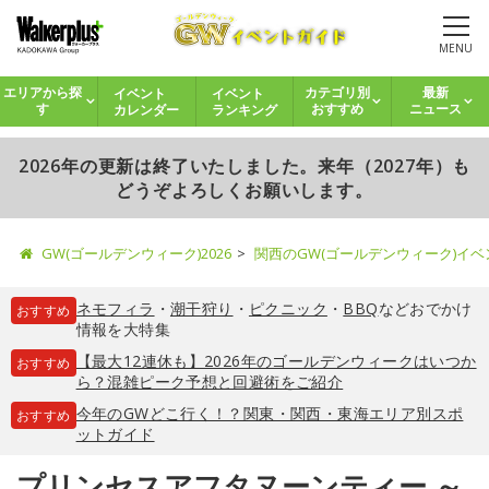
MENU
イベント
イベント
エリアから探
カテゴリ別
最新
カレンダー
ランキング
す
おすすめ
ニュース
2026年の更新は終了いたしました。来年（2027年）も
どうぞよろしくお願いします。
GW(ゴールデンウィーク)2026
関西のGW(ゴールデンウィーク)イ
ネモフィラ
・
潮干狩り
・
ピクニック
・
BBQ
などおでかけ
おすすめ
情報を大特集
【最大12連休も】2026年のゴールデンウィークはいつか
おすすめ
ら？混雑ピーク予想と回避術をご紹介
今年のGWどこ行く！？関東・関西・東海エリア別スポ
おすすめ
ットガイド
プリンセスアフタヌーンティー ～