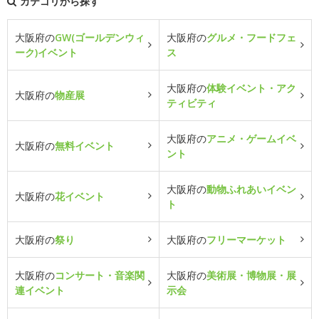
カテゴリから探す
大阪府の
GW(ゴールデンウィ
大阪府の
グルメ・フードフェ
ーク)イベント
ス
大阪府の
体験イベント・アク
大阪府の
物産展
ティビティ
大阪府の
アニメ・ゲームイベ
大阪府の
無料イベント
ント
大阪府の
動物ふれあいイベン
大阪府の
花イベント
ト
大阪府の
祭り
大阪府の
フリーマーケット
大阪府の
コンサート・音楽関
大阪府の
美術展・博物展・展
連イベント
示会