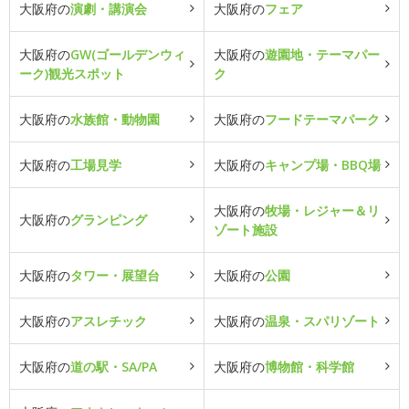
大阪府の
演劇・講演会
大阪府の
フェア
大阪府の
GW(ゴールデンウィ
大阪府の
遊園地・テーマパー
ーク)観光スポット
ク
大阪府の
水族館・動物園
大阪府の
フードテーマパーク
大阪府の
工場見学
大阪府の
キャンプ場・BBQ場
大阪府の
牧場・レジャー＆リ
大阪府の
グランピング
ゾート施設
大阪府の
タワー・展望台
大阪府の
公園
大阪府の
アスレチック
大阪府の
温泉・スパリゾート
大阪府の
道の駅・SA/PA
大阪府の
博物館・科学館