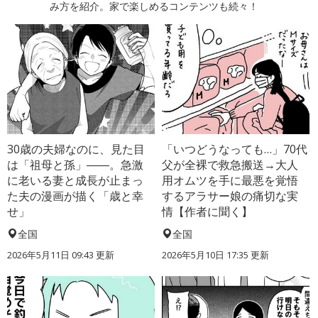
み方を紹介。家で楽しめるコンテンツも続々！
30歳の夫婦なのに、見た目
「いつどうなっても…」70代
は「祖母と孫」――。急激
父が全裸で救急搬送→大人
に老いる妻と成長が止まっ
用オムツを手に最悪を覚悟
た夫の漫画が描く「歳と幸
するアラサー娘の痛切な実
せ」
情【作者に聞く】
全国
全国
2026年5月11日 09:43 更新
2026年5月10日 17:35 更新