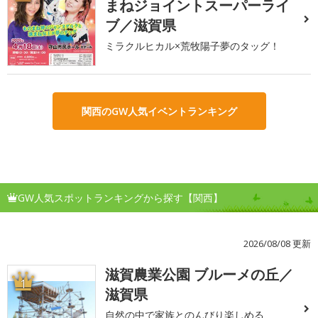
まねジョイントスーパーライ
ブ／滋賀県
ミラクルヒカル×荒牧陽子夢のタッグ！
関西のGW人気イベントランキング
GW人気スポットランキングから探す【関西】
2026/08/08 更新
滋賀農業公園 ブルーメの丘／
1
滋賀県
自然の中で家族とのんびり楽しめる