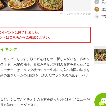
質
2
道
3
ホテルグランヴィア京都
宇
4
のイベントは終了しました。
ントはこちらからご確認ください。
バイキング
バイキング。しらす、桜エビをはじめ、新じゃがいも、春キャ
九条ネギ、水尾の柚子、西京みそなど京都の食材を使ったメニ
ツコーナーには、リング状のシュー生地に丸久小山園の抹茶を
茶の生クリームの2種類をはさんだフランスの焼菓子、パリ
カなど、シェフがイチオシの食材を使った月替わりメニューが
何度も訪れることができる。