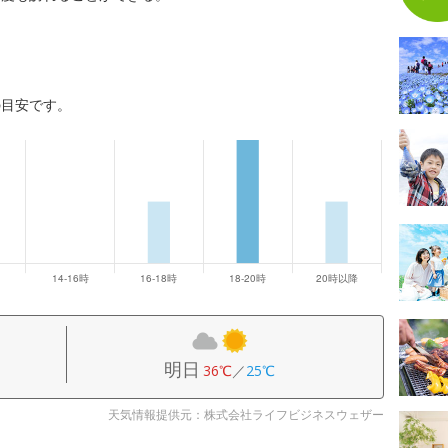
の目安です。
明日
36℃
／
25℃
天気情報提供元：株式会社ライフビジネスウェザー