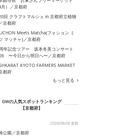
本願寺前 お東さんフリーマーケット
4月）／京都府
20回 クラフトマルシェ in 京都府立植物
／京都府
UCHON Meets Matcha(フォション ミ
ツ マッチャ)／京都府
0周年記念ツアー 坂本冬美コンサート
026 〜今日から明日へ〜／京都府
GHKARAT KYOTO FARMERS MARKET
京都府
もっと見る
GWの人気スポットランキング
【京都府】
2026/08/08 更新
崎公園／京都府