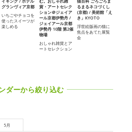
イキング / ホテル
む。おしゃれ雑
猫百科 ごろごろま
グランヴィア京都
貨・アートセレク
るまるネコづくし
ション＠ジェイア
(京都) / 美術館「え
いちごやチョコを
ール京都伊勢丹 /
き」KYOTO
使ったスイーツが
ジェイアール京都
楽しめる
浮世絵版画の猫に
伊勢丹 10階 第2催
焦点をあてた展覧
物場
会
おしゃれ雑貨とア
ートセレクション
ンダーから絞り込む
5月