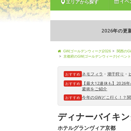
イベ
エリアから探す
2026年の
GW(ゴールデンウィーク)2026
関西のG
京都府のGW(ゴールデンウィーク)イベント
ネモフィラ
・
潮干狩り
・
おすすめ
【最大12連休も】202
おすすめ
避術をご紹介
今年のGWどこ行く！？
おすすめ
ディナーバイキン
ホテルグランヴィア京都