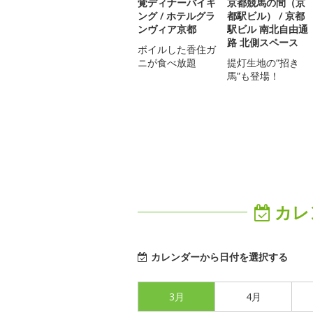
覚ディナーバイキ
京都競馬の間（京
ング / ホテルグラ
都駅ビル） / 京都
ンヴィア京都
駅ビル 南北自由通
路 北側スペース
ボイルした香住ガ
ニが食べ放題
提灯生地の“招き
馬”も登場！
カレ
カレンダーから日付を選択する
3月
4月