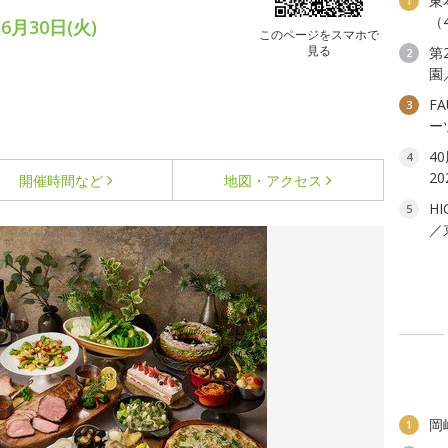
東
1
（
6月30日(火)
このページをスマホで
見る
第
2
園
FA
3
ー
4
4
2
開催時間など
地図・アクセス
HI
5
／
岡
1