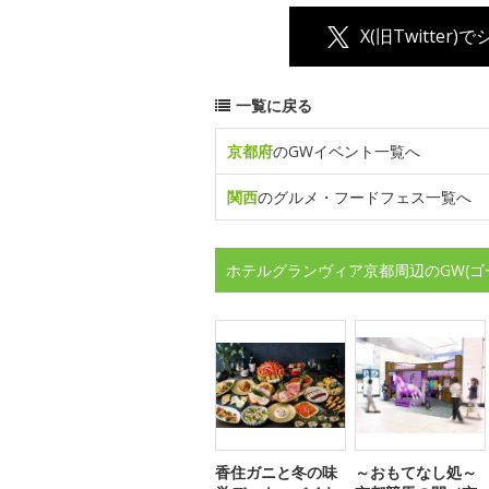
X(旧Twitter)
一覧に戻る
京都府
のGWイベント一覧へ
関西
のグルメ・フードフェス一覧へ
ホテルグランヴィア京都周辺のGW(
香住ガニと冬の味
～おもてなし処～