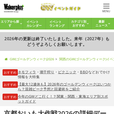
MENU
イベント
イベント
エリアから探
カテゴリ別
最新
カレンダー
ランキング
す
おすすめ
ニュース
2026年の更新は終了いたしました。来年（2027年）も
どうぞよろしくお願いします。
GW(ゴールデンウィーク)2026
関西のGW(ゴールデンウィーク)イ
ネモフィラ
・
潮干狩り
・
ピクニック
・
BBQ
などおでかけ
おすすめ
情報を大特集
【最大12連休も】2026年のゴールデンウィークはいつか
おすすめ
ら？混雑ピーク予想と回避術をご紹介
今年のGWどこ行く！？関東・関西・東海エリア別スポ
おすすめ
ットガイド
京都おいも大作戦2026の詳細デー