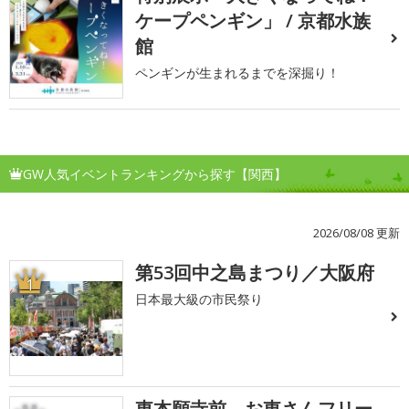
ケープペンギン」 / 京都水族
館
ペンギンが生まれるまでを深掘り！
GW人気イベントランキングから探す【関西】
2026/08/08 更新
第53回中之島まつり／大阪府
1
日本最大級の市民祭り
東本願寺前 お東さんフリー