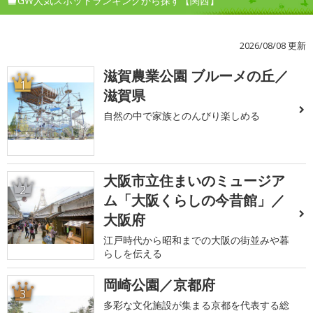
GW人気スポットランキングから探す【関西】
2026/08/08 更新
滋賀農業公園 ブルーメの丘／
1
滋賀県
自然の中で家族とのんびり楽しめる
大阪市立住まいのミュージア
2
ム「大阪くらしの今昔館」／
大阪府
江戸時代から昭和までの大阪の街並みや暮
らしを伝える
岡崎公園／京都府
3
多彩な文化施設が集まる京都を代表する総