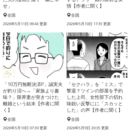
せ」
情【作者に聞く】
全国
全国
2026年5月11日 09:43 更新
2026年5月10日 17:35 更新
「10万円無断決済!?」誠実夫
「セクハラ」を「ミス」で
が釣り沼へ→「家族より趣
撃退？ツインの部屋を予約
味？」限界妻が突きつけた
した上司、女性部下の切れ
離婚という結末【作者に聞
味鋭い反撃にに「スカッと
く】
した」の声【作者に聞く】
全国
全国
2026年5月10日 07:30 更新
2026年5月9日 20:35 更新