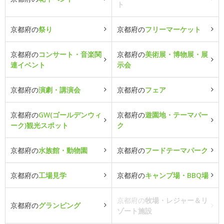
ト
京都府の
祭り
京都府の
フリーマーケット
京都府の
コンサート・音楽関
京都府の
美術展・博物展・展
連イベント
示会
京都府の
演劇・講演会
京都府の
フェア
京都府の
GW(ゴールデンウィ
京都府の
遊園地・テーマパー
ーク)観光スポット
ク
京都府の
水族館・動物園
京都府の
フードテーマパーク
京都府の
工場見学
京都府の
キャンプ場・BBQ場
京都府の
牧場・レジャー＆リ
京都府の
グランピング
ゾート施設