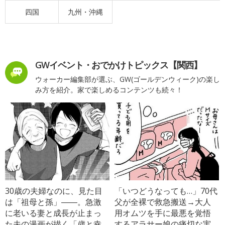
四国
九州・沖縄
GWイベント・おでかけトピックス【関西】
ウォーカー編集部が選ぶ、GW(ゴールデンウィーク)の楽し
み方を紹介。家で楽しめるコンテンツも続々！
30歳の夫婦なのに、見た目
「いつどうなっても…」70代
は「祖母と孫」――。急激
父が全裸で救急搬送→大人
に老いる妻と成長が止まっ
用オムツを手に最悪を覚悟
た夫の漫画が描く「歳と幸
するアラサー娘の痛切な実