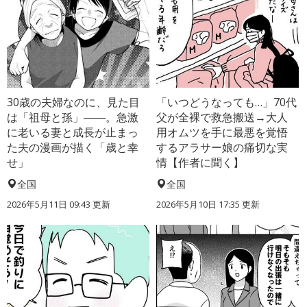
30歳の夫婦なのに、見た目
「いつどうなっても…」70代
は「祖母と孫」――。急激
父が全裸で救急搬送→大人
に老いる妻と成長が止まっ
用オムツを手に最悪を覚悟
た夫の漫画が描く「歳と幸
するアラサー娘の痛切な実
せ」
情【作者に聞く】
全国
全国
2026年5月11日 09:43 更新
2026年5月10日 17:35 更新