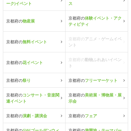
ーク)イベント
ス
京都府の
体験イベント・アク
京都府の
物産展
ティビティ
京都府の
アニメ・ゲームイベ
京都府の
無料イベント
ント
京都府の
動物ふれあいイベン
京都府の
花イベント
ト
京都府の
祭り
京都府の
フリーマーケット
京都府の
コンサート・音楽関
京都府の
美術展・博物展・展
連イベント
示会
京都府の
演劇・講演会
京都府の
フェア
京都府の
GW(ゴールデンウィ
京都府の
遊園地・テーマパー