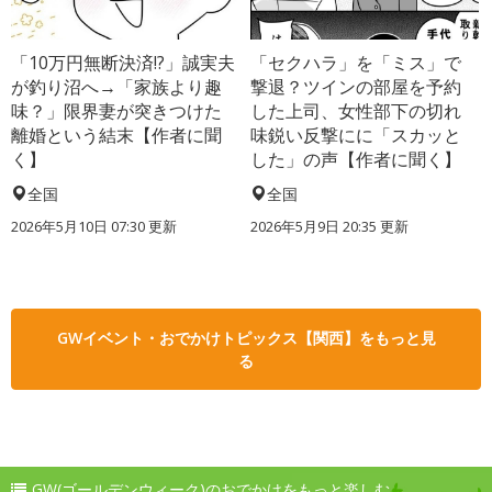
「10万円無断決済!?」誠実夫
「セクハラ」を「ミス」で
が釣り沼へ→「家族より趣
撃退？ツインの部屋を予約
味？」限界妻が突きつけた
した上司、女性部下の切れ
離婚という結末【作者に聞
味鋭い反撃にに「スカッと
く】
した」の声【作者に聞く】
全国
全国
2026年5月10日 07:30 更新
2026年5月9日 20:35 更新
GWイベント・おでかけトピックス【関西】をもっと見
る
GW(ゴールデンウィーク)のおでかけをもっと楽しむ