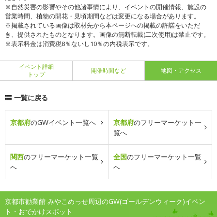
※自然災害の影響やその他諸事情により、イベントの開催情報、施設の
営業時間、植物の開花・見頃期間などは変更になる場合があります。
※掲載されている画像は取材先から本ページへの掲載の許諾をいただ
き、提供されたものとなります。画像の無断転載(二次使用)は禁止です。
※表示料金は消費税8％ないし10％の内税表示です。
イベント詳細
開催時間など
地図・アクセス
トップ
一覧に戻る
京都府
のGWイベント一覧へ
京都府
のフリーマーケット一
覧へ
関西
のフリーマーケット一覧
全国
のフリーマーケット一覧
へ
へ
京都市勧業館 みやこめっせ周辺のGW(ゴールデンウィーク)イベン
ト・おでかけスポット