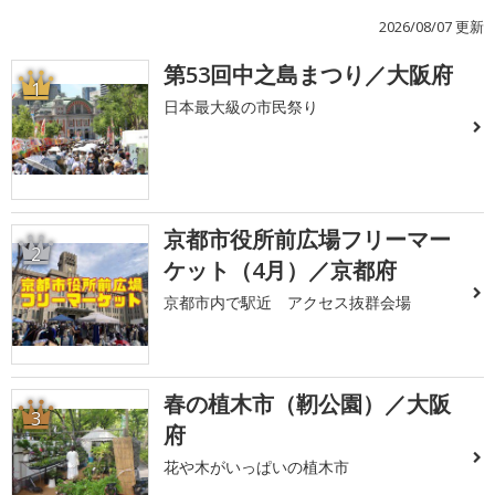
2026/08/07 更新
第53回中之島まつり／大阪府
1
日本最大級の市民祭り
京都市役所前広場フリーマー
2
ケット（4月）／京都府
京都市内で駅近 アクセス抜群会場
春の植木市（靭公園）／大阪
3
府
花や木がいっぱいの植木市