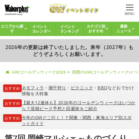
MENU
イベント
イベント
エリアから探
カテゴリ別
最新
カレンダー
ランキング
す
おすすめ
ニュース
2026年の更新は終了いたしました。来年（2027年）も
どうぞよろしくお願いします。
GW(ゴールデンウィーク)2026
関西のGW(ゴールデンウィーク)イ
ネモフィラ
・
潮干狩り
・
ピクニック
・
BBQ
などおでかけ
おすすめ
情報を大特集
【最大12連休も】2026年のゴールデンウィークはいつか
おすすめ
ら？混雑ピーク予想と回避術をご紹介
今年のGWどこ行く！？関東・関西・東海エリア別スポ
おすすめ
ットガイド
第7回 岡崎マルシェ～ものづくり