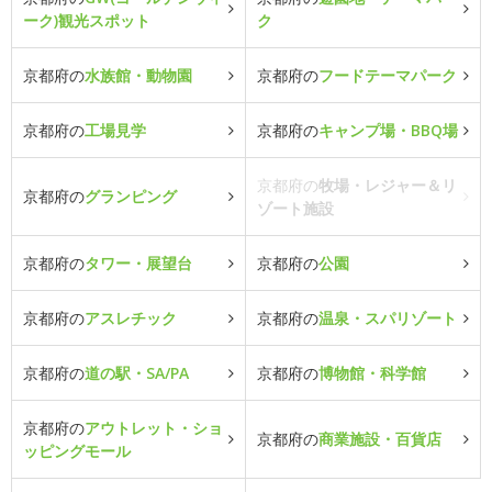
ーク)観光スポット
ク
京都府の
水族館・動物園
京都府の
フードテーマパーク
京都府の
工場見学
京都府の
キャンプ場・BBQ場
京都府の
牧場・レジャー＆リ
京都府の
グランピング
ゾート施設
京都府の
タワー・展望台
京都府の
公園
京都府の
アスレチック
京都府の
温泉・スパリゾート
京都府の
道の駅・SA/PA
京都府の
博物館・科学館
京都府の
アウトレット・ショ
京都府の
商業施設・百貨店
ッピングモール