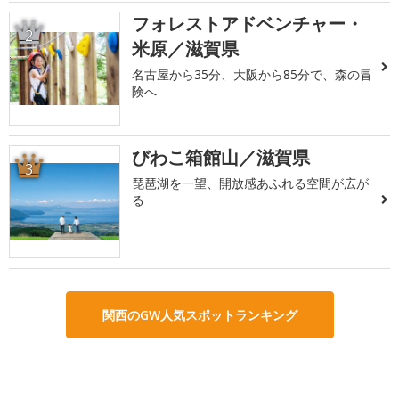
フォレストアドベンチャー・
2
米原／滋賀県
名古屋から35分、大阪から85分で、森の冒
険へ
びわこ箱館山／滋賀県
3
琵琶湖を一望、開放感あふれる空間が広が
る
関西のGW人気スポットランキング