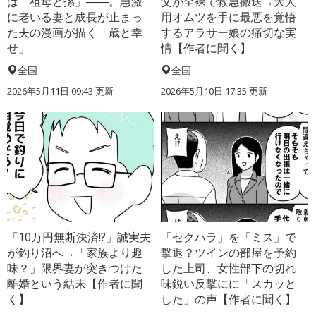
は「祖母と孫」――。急激
父が全裸で救急搬送→大人
に老いる妻と成長が止まっ
用オムツを手に最悪を覚悟
た夫の漫画が描く「歳と幸
するアラサー娘の痛切な実
せ」
情【作者に聞く】
全国
全国
2026年5月11日 09:43 更新
2026年5月10日 17:35 更新
「10万円無断決済!?」誠実夫
「セクハラ」を「ミス」で
が釣り沼へ→「家族より趣
撃退？ツインの部屋を予約
味？」限界妻が突きつけた
した上司、女性部下の切れ
離婚という結末【作者に聞
味鋭い反撃にに「スカッと
く】
した」の声【作者に聞く】