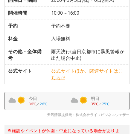
開催日・期間
2026年5月5日(祝)・6日(振休)
開催時間
10:00～16:00
予約
予約不要
料金
入場無料
その他・全体備
雨天決行(当日京都市に暴風警報が
考
出た場合中止)
公式サイト
公式サイトほか、関連サイトはこ
ちら
今日
明日
36℃
／
26℃
35℃
／
25℃
天気情報提供元：株式会社ライフビジネスウェザー
※施設やイベントが休園・中止になっている場合がありま