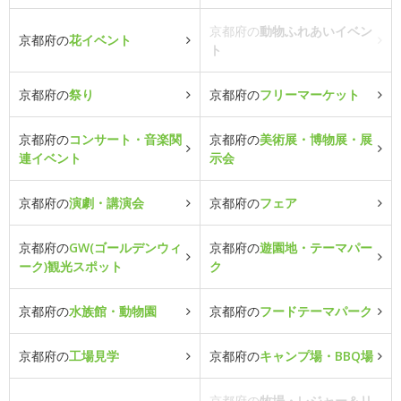
京都府の
動物ふれあいイベン
京都府の
花イベント
ト
京都府の
祭り
京都府の
フリーマーケット
京都府の
コンサート・音楽関
京都府の
美術展・博物展・展
連イベント
示会
京都府の
演劇・講演会
京都府の
フェア
京都府の
GW(ゴールデンウィ
京都府の
遊園地・テーマパー
ーク)観光スポット
ク
京都府の
水族館・動物園
京都府の
フードテーマパーク
京都府の
工場見学
京都府の
キャンプ場・BBQ場
京都府の
牧場・レジャー＆リ