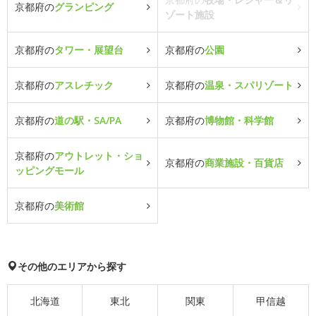
京都府の
グランピング
ゾート施設
京都府の
タワー・展望台
京都府の
公園
京都府の
アスレチック
京都府の
温泉・スパリゾート
京都府の
道の駅・SA/PA
京都府の
博物館・科学館
京都府の
アウトレット・ショ
京都府の
商業施設・百貨店
ッピングモール
京都府の
美術館
その他のエリアから探す
北海道
東北
関東
甲信越