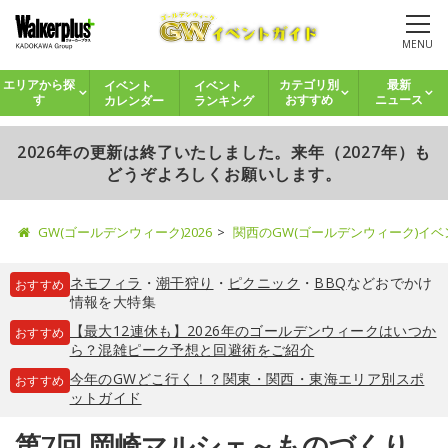
MENU
イベント
イベント
エリアから探
カテゴリ別
最新
カレンダー
ランキング
す
おすすめ
ニュース
2026年の更新は終了いたしました。来年（2027年）も
どうぞよろしくお願いします。
GW(ゴールデンウィーク)2026
関西のGW(ゴールデンウィーク)イ
ネモフィラ
・
潮干狩り
・
ピクニック
・
BBQ
などおでかけ
おすすめ
情報を大特集
【最大12連休も】2026年のゴールデンウィークはいつか
おすすめ
ら？混雑ピーク予想と回避術をご紹介
今年のGWどこ行く！？関東・関西・東海エリア別スポ
おすすめ
ットガイド
第7回 岡崎マルシェ～ものづくり