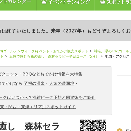
ントカレンダー
イベントランキング
スポットラ
更新は終了いたしました。来年（2027年）もどうぞよろしく
W(ゴールデンウィーク)イベント・おでかけ観光スポット
神奈川県のGW(ゴール
ント
五感で感じる森の癒し 森林セラピー半日コース（5月）
地図・アクセス
ピクニック
・
BBQ
などおでかけ情報を大特集
おでかけなら
至福の温泉
・
人気の遊園地
・
ィークはいつから？混雑ピーク予想と回避術をご紹介
関東・関西・東海エリア別スポットガイド
癒し 森林セラ