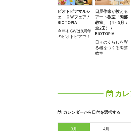
ビオトピアマルシ
日展作家が教える
ェ ＧＷフェア /
アート教室「陶芸
BIOTOPIA
教室」（4・5月：
全2回） /
今年もGWは8周年
BIOTOPIA
のビオトピアで！
日々のくらしを彩
る器をつくる陶芸
教室
カレ
カレンダーから日付を選択する
3月
4月