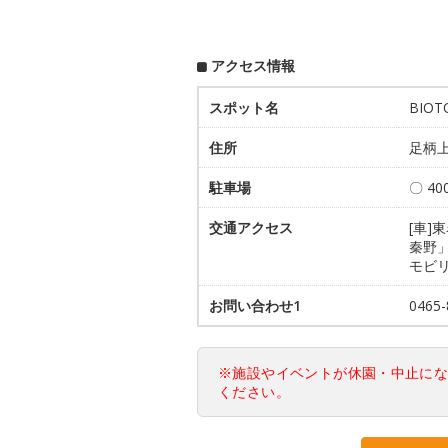
アクセス情報
スポット名
BIOT
住所
足柄上
駐車場
〇 4
交通アクセス
[車]
秦野」
モビリ
お問い合わせ1
0465-
※施設やイベントが休園・中止に
ください。