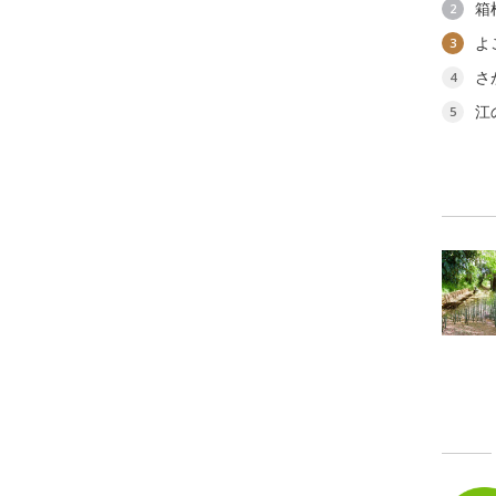
箱
2
よ
3
さ
4
江
5