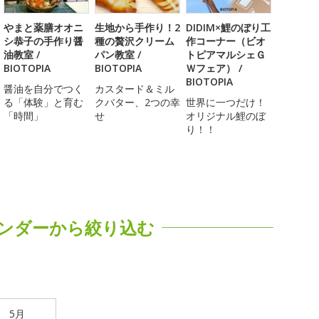
やまと薬膳オオニ
生地から手作り！2
DIDIM×鯉のぼり工
シ恭子の手作り醤
種の贅沢クリーム
作コーナー（ビオ
油教室 /
パン教室 /
トピアマルシェＧ
BIOTOPIA
BIOTOPIA
Ｗフェア） /
BIOTOPIA
醤油を自分でつく
カスタード＆ミル
る「体験」と育む
クバター、2つの幸
世界に一つだけ！
「時間」
せ
オリジナル鯉のぼ
り！！
ンダーから絞り込む
5月