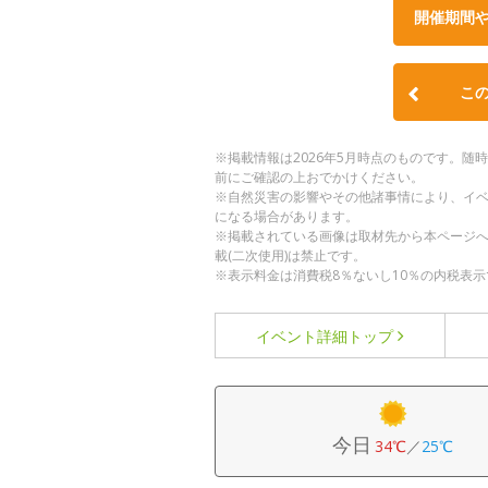
開催期間
こ
※掲載情報は2026年5月時点のものです。
前にご確認の上おでかけください。
※自然災害の影響やその他諸事情により、イ
になる場合があります。
※掲載されている画像は取材先から本ページ
載(二次使用)は禁止です。
※表示料金は消費税8％ないし10％の内税表示
イベント詳細
トップ
今日
34℃
／
25℃