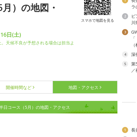
長
1
5月）の地図・
ラ
ビ
2
スマホで地図を見る
川
G
3
16日(土)
「
中止。天候不良が予想される場合は担当よ
（
深
4
第
5
／
開催時間など
地図・アクセス
半日コース（5月）の地図・アクセス
長
1