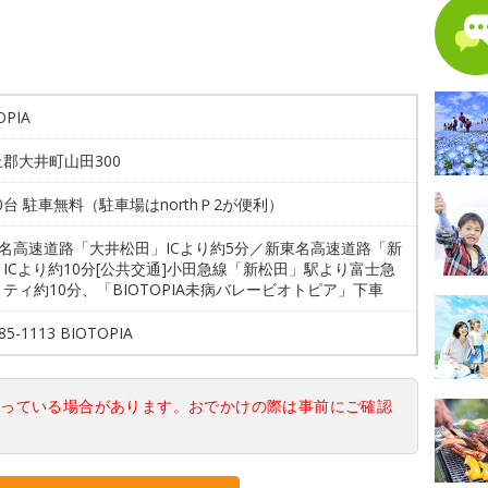
OPIA
郡大井町山田300
00台 駐車無料（駐車場はnorthＰ2が便利）
東名高速道路「大井松田」ICより約5分／新東名高速道路「新
ICより約10分[公共交通]小田急線「新松田」駅より富士急
ティ約10分、「BIOTOPIA未病バレービオトピア」下車
85-1113 BIOTOPIA
なっている場合があります。おでかけの際は事前にご確認