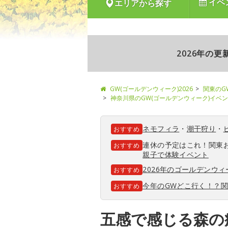
イベ
エリアから探す
2026年の
GW(ゴールデンウィーク)2026
関東のG
神奈川県のGW(ゴールデンウィーク)イベ
ネモフィラ
・
潮干狩り
・
おすすめ
連休の予定はこれ！関東
おすすめ
親子で体験イベント
2026年のゴールデンウ
おすすめ
今年のGWどこ行く！？
おすすめ
五感で感じる森の