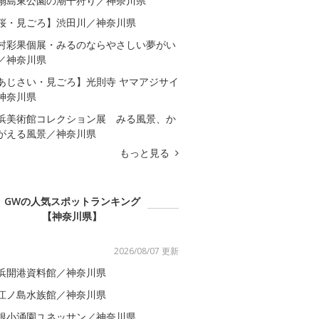
扇島東公園の潮干狩り／神奈川県
桜・見ごろ】渋田川／神奈川県
村彩果個展・みるのならやさしい夢がい
／神奈川県
あじさい・見ごろ】光則寺 ヤマアジサイ
神奈川県
浜美術館コレクション展 みる風景、か
がえる風景／神奈川県
もっと見る
GWの人気スポットランキング
【神奈川県】
2026/08/07 更新
浜開港資料館／神奈川県
江ノ島水族館／神奈川県
根小涌園ユネッサン／神奈川県