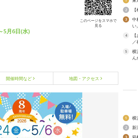
東
1
【
2
中
3
このページをスマホで
見る
い
～5月6日(水)
【
4
／
横
5
ん
開催時間など
地図・アクセス
横
1
新
2
箱
3