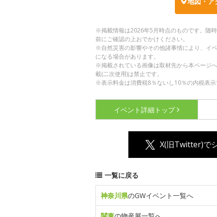
地図・ア
※掲載情報は2026年5月時点のものです。
前にご確認の上おでかけください。
※自然災害の影響やその他諸事情により、イ
になる場合があります。
※掲載されている画像は取材先から本ページ
載(二次使用)は禁止です。
※表示料金は消費税8％ないし10％の内税表示
イベント詳細
トップ
X(旧Twitter)
一覧に戻る
神奈川県
のGWイベント一覧へ
関東
の物産展一覧へ