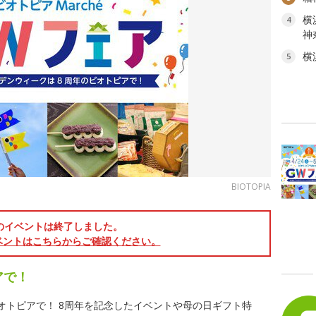
横
4
神
横
5
BIOTOPIA
のイベントは終了しました。
ベントはこちらからご確認ください。
アで！
オトピアで！ 8周年を記念したイベントや母の日ギフト特