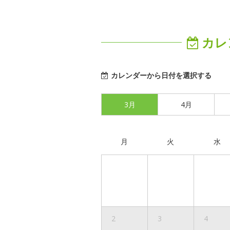
カレ
カレンダーから日付を選択する
3月
4月
月
火
水
2
3
4