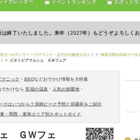
ントカレンダー
イベントランキング
スポットラ
更新は終了いたしました。来年（2027年）もどうぞよろしく
W(ゴールデンウィーク)イベント・おでかけ観光スポット
神奈川県のGW(ゴール
ント
ビオトピアマルシェ ＧＷフェア
ピクニック
・
BBQ
などおでかけ情報を大特集
おでかけなら
至福の温泉
・
人気の遊園地
・
ィークはいつから？混雑ピーク予想と回避術をご紹介
関東・関西・東海エリア別スポットガイド
ェ ＧＷフェ