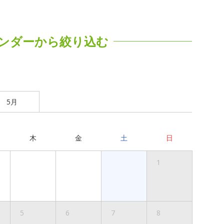
ンダーから絞り込む
5月
木
金
土
日
1
5
6
7
8