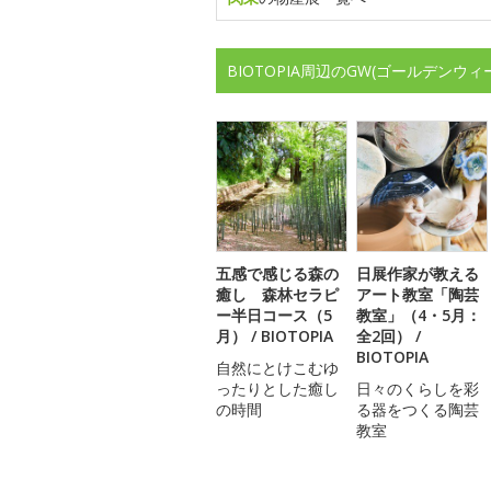
BIOTOPIA周辺のGW(ゴールデン
五感で感じる森の
日展作家が教える
癒し 森林セラピ
アート教室「陶芸
ー半日コース（5
教室」（4・5月：
月） / BIOTOPIA
全2回） /
BIOTOPIA
自然にとけこむゆ
ったりとした癒し
日々のくらしを彩
の時間
る器をつくる陶芸
教室