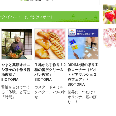
ウィーク)イベント・おでかけスポット
やまと薬膳オオニ
生地から手作り！2
DIDIM×鯉のぼり工
シ恭子の手作り醤
種の贅沢クリーム
作コーナー（ビオ
油教室 /
パン教室 /
トピアマルシェＧ
BIOTOPIA
BIOTOPIA
Ｗフェア） /
BIOTOPIA
醤油を自分でつく
カスタード＆ミル
る「体験」と育む
クバター、2つの幸
世界に一つだけ！
「時間」
せ
オリジナル鯉のぼ
り！！