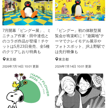
7月開幕「ピングー展」、ミ
「ピングー」初の体験型展
ニチュア作家・田中達也と
覧会が有楽町に！“遊園地”テ
のコラボ作品が登場！チケ
ーマでクレイモデル展示や
ットは5月23日発売、全5種
フォトスポット、JR上野駅で
のクリアしおり特典も
は先行映像も
東京都
東京都
2026年7月14日 10:01 更新
2026年7月14日 10:01 更新