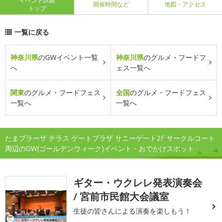
イベント詳細
開催時間など
地図・アクセス
トップ
一覧に戻る
神奈川県
のGWイベント一覧
神奈川県
のグルメ・フードフ
へ
ェス一覧へ
関東
のグルメ・フードフェス
全国
のグルメ・フードフェス
一覧へ
一覧へ
たまプラーザ テラス ゲートプラザ サニーゲート2F サークルコート
周辺のGW(ゴールデンウィーク)イベント・おでかけスポット
ギター・ウクレレ発表演奏会
/ 宮前市民館大会議室
生徒の皆さんによる演奏を楽しもう！