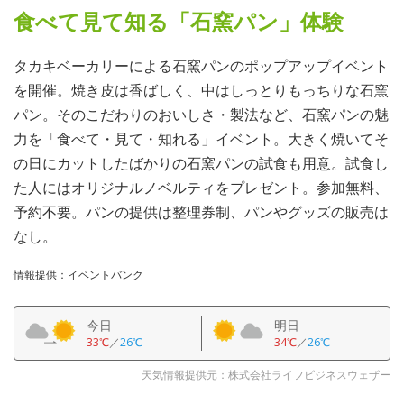
食べて見て知る「石窯パン」体験
タカキベーカリーによる石窯パンのポップアップイベント
を開催。焼き皮は香ばしく、中はしっとりもっちりな石窯
パン。そのこだわりのおいしさ・製法など、石窯パンの魅
力を「食べて・見て・知れる」イベント。大きく焼いてそ
の日にカットしたばかりの石窯パンの試食も用意。試食し
た人にはオリジナルノベルティをプレゼント。参加無料、
予約不要。パンの提供は整理券制、パンやグッズの販売は
なし。
情報提供：イベントバンク
今日
明日
33℃
／
26℃
34℃
／
26℃
天気情報提供元：株式会社ライフビジネスウェザー