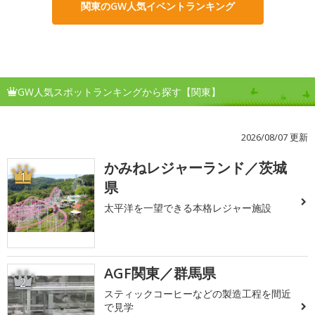
関東のGW人気イベントランキング
GW人気スポットランキングから探す【関東】
2026/08/07 更新
かみねレジャーランド／茨城
1
県
太平洋を一望できる本格レジャー施設
AGF関東／群馬県
2
スティックコーヒーなどの製造工程を間近
で見学