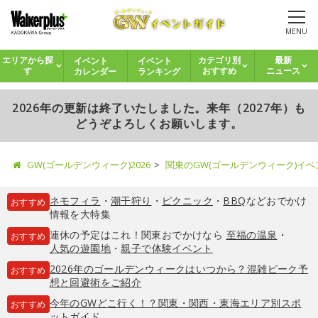
MENU
イベント
イベント
エリアから探
カテゴリ別
最新
カレンダー
ランキング
す
おすすめ
ニュース
2026年の更新は終了いたしました。来年（2027年）も
どうぞよろしくお願いします。
GW(ゴールデンウィーク)2026
関東のGW(ゴールデンウィーク)イ
ネモフィラ
・
潮干狩り
・
ピクニック
・
BBQ
などおでかけ
おすすめ
情報を大特集
連休の予定はこれ！関東おでかけなら
至福の温泉
・
おすすめ
人気の遊園地
・
親子で体験イベント
2026年のゴールデンウィークはいつから？混雑ピーク予
おすすめ
想と回避術をご紹介
今年のGWどこ行く！？関東・関西・東海エリア別スポ
おすすめ
ットガイド