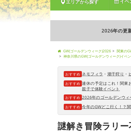
イベ
エリアから探す
2026年の
GW(ゴールデンウィーク)2026
関東のG
神奈川県のGW(ゴールデンウィーク)イベ
ネモフィラ
・
潮干狩り
・
おすすめ
連休の予定はこれ！関東
おすすめ
親子で体験イベント
2026年のゴールデンウ
おすすめ
今年のGWどこ行く！？
おすすめ
謎解き冒険ラリー