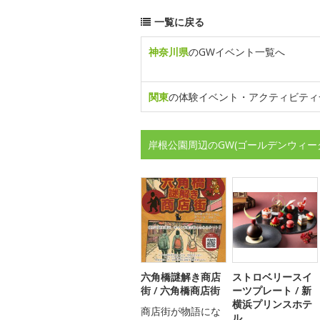
一覧に戻る
神奈川県
のGWイベント一覧へ
関東
の体験イベント・アクティビティ
岸根公園周辺のGW(ゴールデンウィー
六角橋謎解き商店
ストロベリースイ
街 / 六角橋商店街
ーツプレート / 新
横浜プリンスホテ
商店街が物語にな
ル