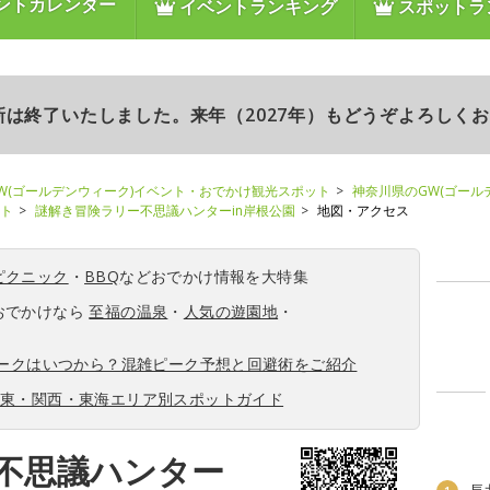
ントカレンダー
イベントランキング
スポットラ
更新は終了いたしました。来年（2027年）もどうぞよろしく
W(ゴールデンウィーク)イベント・おでかけ観光スポット
神奈川県のGW(ゴール
ント
謎解き冒険ラリー不思議ハンターin岸根公園
地図・アクセス
ピクニック
・
BBQ
などおでかけ情報を大特集
おでかけなら
至福の温泉
・
人気の遊園地
・
ィークはいつから？混雑ピーク予想と回避術をご紹介
関東・関西・東海エリア別スポットガイド
不思議ハンター