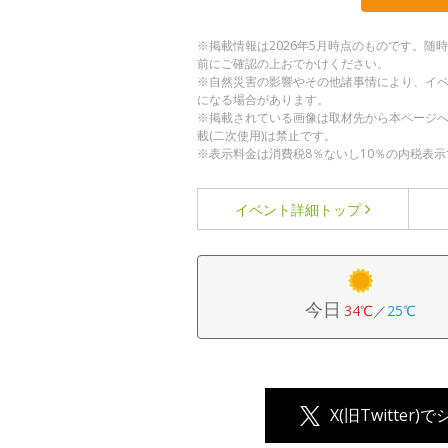
※掲載情報は2026年5月時点のものです。
前にご確認の上おでかけください。
※自然災害の影響やその他諸事情により、イ
になる場合があります。
※掲載されている画像は取材先から本ページ
載(二次使用)は禁止です。
※表示料金は消費税8％ないし10％の内税表示
イベント詳細
トップ
今日
34℃
／
25℃
X(旧Twitter)