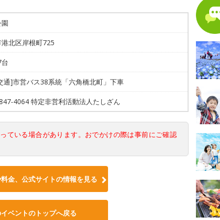
公園
港北区岸根町725
7台
交通]市営バス38系統「六角橋北町」下車
-3847-4064 特定非営利活動法人たしざん
なっている場合があります。おでかけの際は事前にご確認
や料金、公式サイトの情報を見る
のイベントのトップへ戻る