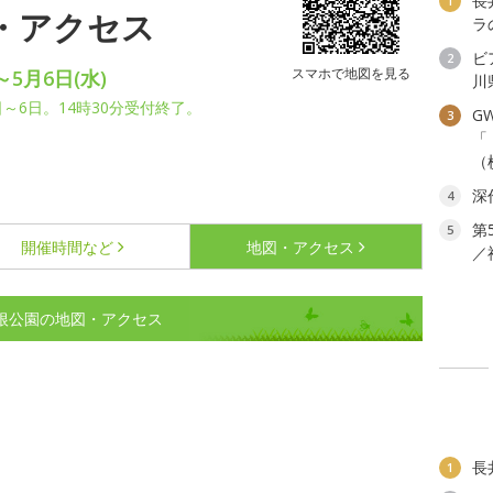
長
1
図・アクセス
ラ
ビ
2
スマホで地図を見る
～5月6日(水)
川
日～6日。14時30分受付終了。
G
3
「
（
深
4
第
5
開催時間など
地図・アクセス
／
岸根公園の地図・アクセス
長
1