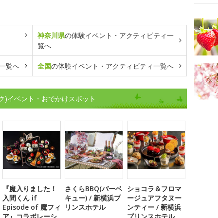
神奈川県
の体験イベント・アクティビティ一
覧へ
一覧へ
全国
の体験イベント・アクティビティ一覧へ
ク)イベント・おでかけスポット
『魔入りました！
さくらBBQ(バーベ
ショコラ＆フロマ
入間くん if
キュー) / 新横浜プ
ージュアフタヌー
Episode of 魔フィ
リンスホテル
ンティー / 新横浜
ア』コラボレーシ
プリンスホテル