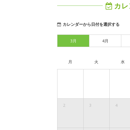
カレ
カレンダーから日付を選択する
3月
4月
月
火
水
2
3
4