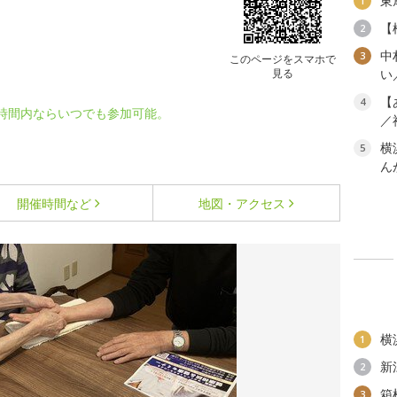
東
1
）
【
2
中
3
このページをスマホで
見る
い
【
4
時間内ならいつでも参加可能。
／
横
5
ん
開催時間など
地図・アクセス
横
1
新
2
箱
3