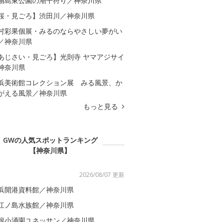
扇島東公園の潮干狩り／神奈川県
桜・見ごろ】渋田川／神奈川県
村彩果個展・みるのならやさしい夢がい
／神奈川県
あじさい・見ごろ】光則寺 ヤマアジサイ
神奈川県
浜美術館コレクション展 みる風景、か
がえる風景／神奈川県
もっと見る
GWの人気スポットランキング
【神奈川県】
2026/08/07 更新
浜開港資料館／神奈川県
江ノ島水族館／神奈川県
根小涌園ユネッサン／神奈川県