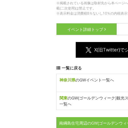
※掲載されている画像は取材先から本ページ
載(二次使用)は禁止です。
※表示料金は消費税8％ないし10％の内税表示
イベント詳細
トップ
X(旧Twitter)
一覧に戻る
神奈川県
のGWイベント一覧へ
関東
のGW(ゴールデンウィーク)観光
一覧へ
南綱島住宅周辺のGW(ゴールデンウィ