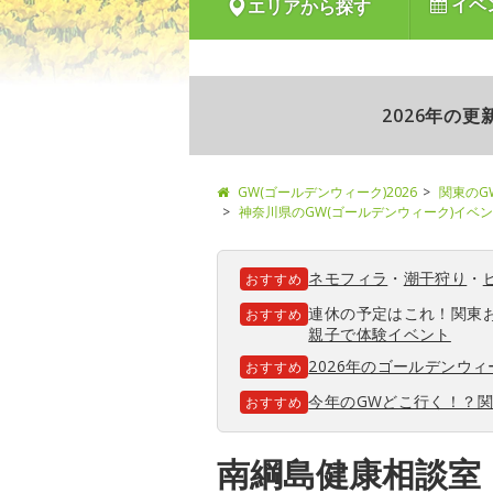
イベ
エリアから探す
2026年の
GW(ゴールデンウィーク)2026
関東のG
神奈川県のGW(ゴールデンウィーク)イベ
ネモフィラ
・
潮干狩り
・
おすすめ
連休の予定はこれ！関東
おすすめ
親子で体験イベント
2026年のゴールデンウ
おすすめ
今年のGWどこ行く！？
おすすめ
南綱島健康相談室