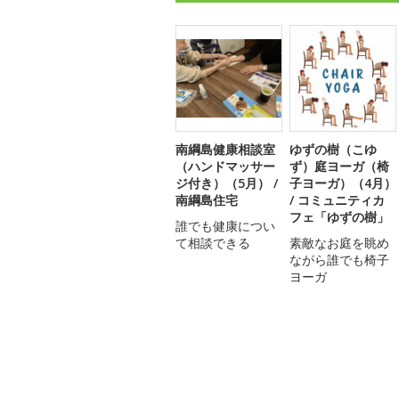
南綱島健康相談室
ゆずの樹（こゆ
（ハンドマッサー
ず）庭ヨーガ（椅
ジ付き）（5月） /
子ヨーガ）（4月）
南綱島住宅
/ コミュニティカ
フェ「ゆずの樹」
誰でも健康につい
て相談できる
素敵なお庭を眺め
ながら誰でも椅子
ヨーガ