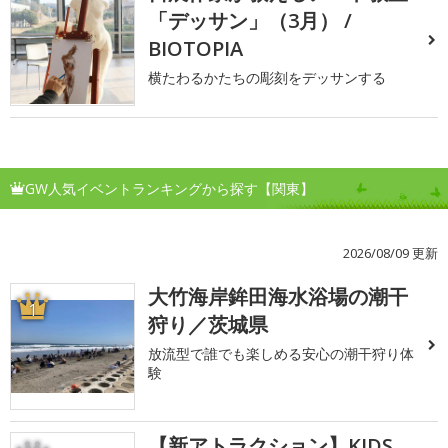
「デッサン」（3月） /
BIOTOPIA
横たわるかたちの彫刻をデッサンする
GW人気イベントランキングから探す【関東】
2026/08/09 更新
大竹海岸鉾田海水浴場の潮干
1
狩り／茨城県
放流型で誰でも楽しめる安心の潮干狩り体
験
【新アトラクション】KIDS