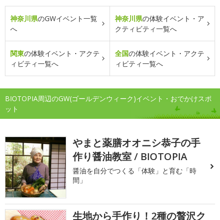
神奈川県
のGWイベント一覧
神奈川県
の体験イベント・ア
へ
クティビティ一覧へ
関東
の体験イベント・アクテ
全国
の体験イベント・アクテ
ィビティ一覧へ
ィビティ一覧へ
BIOTOPIA周辺のGW(ゴールデンウィーク)イベント・おでかけスポ
ット
やまと薬膳オオニシ恭子の手
作り醤油教室 / BIOTOPIA
醤油を自分でつくる「体験」と育む「時
間」
生地から手作り！2種の贅沢ク