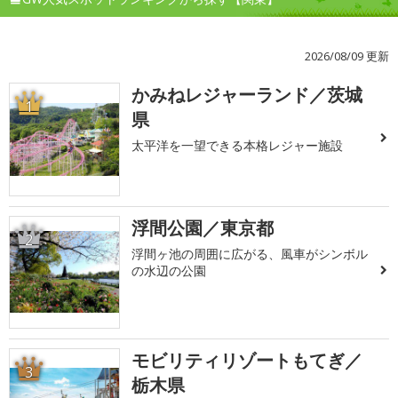
2026/08/09 更新
かみねレジャーランド／茨城
1
県
太平洋を一望できる本格レジャー施設
浮間公園／東京都
2
浮間ヶ池の周囲に広がる、風車がシンボル
の水辺の公園
モビリティリゾートもてぎ／
3
栃木県