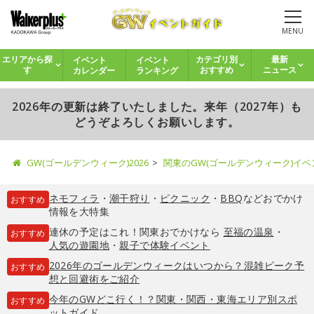
MENU
イベント
イベント
エリアから探
カテゴリ別
最新
カレンダー
ランキング
す
おすすめ
ニュース
2026年の更新は終了いたしました。来年（2027年）も
どうぞよろしくお願いします。
GW(ゴールデンウィーク)2026
関東のGW(ゴールデンウィーク)イ
ネモフィラ
・
潮干狩り
・
ピクニック
・
BBQ
などおでかけ
おすすめ
情報を大特集
連休の予定はこれ！関東おでかけなら
至福の温泉
・
おすすめ
人気の遊園地
・
親子で体験イベント
2026年のゴールデンウィークはいつから？混雑ピーク予
おすすめ
想と回避術をご紹介
今年のGWどこ行く！？関東・関西・東海エリア別スポ
おすすめ
ットガイド