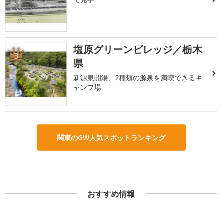
塩原グリーンビレッジ／栃木
3
県
新源泉開湯、2種類の源泉を満喫できるキ
ャンプ場
関東のGW人気スポットランキング
おすすめ情報