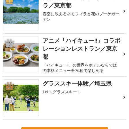
1
ラ／東京都
春空に映えるネモフィラと花のブーケガー
デン
アニメ「ハイキュー!!」コラボ
2
レーションレストラン／東京
都
「ハイキュー!!」の世界をホテルならでは
の本格メニュー全76種で楽しめる
グラススキー体験／埼玉県
3
Let's グラススキー！