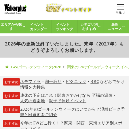
MENU
イベント
イベント
エリアから探
カテゴリ別
最新
カレンダー
ランキング
す
おすすめ
ニュース
2026年の更新は終了いたしました。来年（2027年）も
どうぞよろしくお願いします。
GW(ゴールデンウィーク)2026
関東のGW(ゴールデンウィーク)イ
ネモフィラ
・
潮干狩り
・
ピクニック
・
BBQ
などおでかけ
おすすめ
情報を大特集
連休の予定はこれ！関東おでかけなら
至福の温泉
・
おすすめ
人気の遊園地
・
親子で体験イベント
2026年のゴールデンウィークはいつから？混雑ピーク予
おすすめ
想と回避術をご紹介
今年のGWどこ行く！？関東・関西・東海エリア別スポ
おすすめ
ットガイド