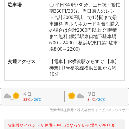
駐車場
〇 平日340円/30分、土日祝・繁忙
期350円/30分。当日購入のレシー
ト合計3000円以上で1時間まで駐
車無料 ※ルミネカードを含む購入
の場合は合計2000円以上で1時間
まで無料 (横浜駅東口地下駐車場
6:00～24:00・横浜駅東口第2駐車
場8:00～22:00)
交通アクセス
【電車】JR横浜駅からすぐ 【車】
神奈川1号横羽線横浜公園から約
10分
今日
明日
33℃
／
26℃
34℃
／
26℃
天気情報提供元：株式会社ライフビジネスウェザー
※施設やイベントが休園・中止になっている場合がありま