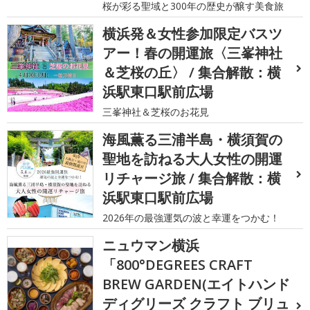
桜が彩る聖域と300年の歴史が醸す美食旅
横浜発＆女性参加限定バスツ
アー！春の開運旅〈三峯神社
＆芝桜の丘〉 / 集合解散：横
浜駅東口駅前広場
三峯神社＆芝桜のお花見
海風薫る三浦半島・横須賀の
聖地を訪ねる大人女性の開運
リチャージ旅 / 集合解散：横
浜駅東口駅前広場
2026年の最強運気の波と幸運をつかむ！
ニュウマン横浜
「800°DEGREES CRAFT
BREW GARDEN(エイトハンド
ディグリーズ クラフト ブリュ