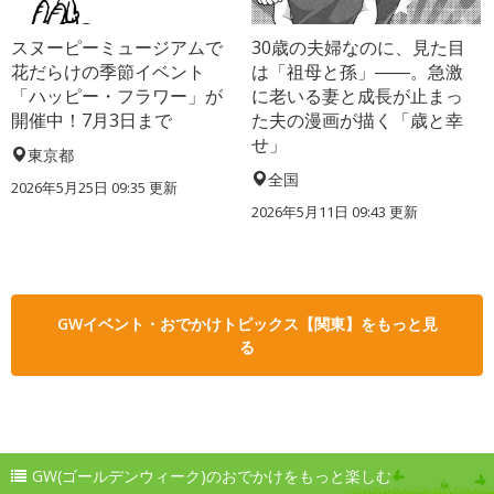
スヌーピーミュージアムで
30歳の夫婦なのに、見た目
花だらけの季節イベント
は「祖母と孫」――。急激
「ハッピー・フラワー」が
に老いる妻と成長が止まっ
開催中！7月3日まで
た夫の漫画が描く「歳と幸
せ」
東京都
全国
2026年5月25日 09:35 更新
2026年5月11日 09:43 更新
GWイベント・おでかけトピックス【関東】をもっと見
る
GW(ゴールデンウィーク)のおでかけをもっと楽しむ