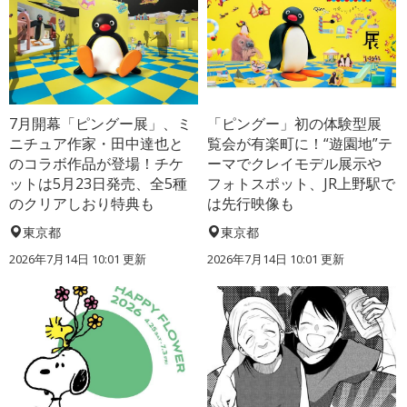
7月開幕「ピングー展」、ミ
「ピングー」初の体験型展
ニチュア作家・田中達也と
覧会が有楽町に！“遊園地”テ
のコラボ作品が登場！チケ
ーマでクレイモデル展示や
ットは5月23日発売、全5種
フォトスポット、JR上野駅で
のクリアしおり特典も
は先行映像も
東京都
東京都
2026年7月14日 10:01 更新
2026年7月14日 10:01 更新