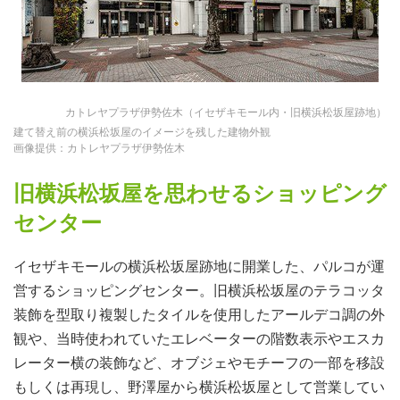
カトレヤプラザ伊勢佐木（イセザキモール内・旧横浜松坂屋跡地）
建て替え前の横浜松坂屋のイメージを残した建物外観
画像提供：カトレヤプラザ伊勢佐木
旧横浜松坂屋を思わせるショッピング
センター
イセザキモールの横浜松坂屋跡地に開業した、パルコが運
営するショッピングセンター。旧横浜松坂屋のテラコッタ
装飾を型取り複製したタイルを使用したアールデコ調の外
観や、当時使われていたエレベーターの階数表示やエスカ
レーター横の装飾など、オブジェやモチーフの一部を移設
もしくは再現し、野澤屋から横浜松坂屋として営業してい