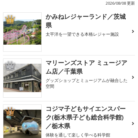
2026/08/08 更新
かみねレジャーランド／茨城
1
県
太平洋を一望できる本格レジャー施設
マリーンズストア ミュージア
2
ム店／千葉県
グッズショップとミュージアムが融合した
空間
コジマ子どもサイエンスパー
3
ク(栃木県子ども総合科学館)
／栃木県
体験を通して楽しく学べる科学館