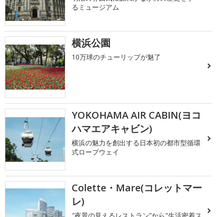
るミュージアム
横浜公園
10万球のチューリップが魅了
YOKOHAMA AIR CABIN(ヨコ
ハマエアキャビン)
横浜の魅力を創出する日本初の都市型循環
式ロープウェイ
Colette・Mare(コレットマー
レ)
"夜景の見えるレストラン”から"生活密着ス