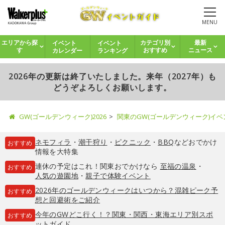
MENU
イベント
イベント
エリアから探
カテゴリ別
最新
カレンダー
ランキング
す
おすすめ
ニュース
2026年の更新は終了いたしました。来年（2027年）も
どうぞよろしくお願いします。
GW(ゴールデンウィーク)2026
関東のGW(ゴールデンウィーク)イ
ネモフィラ
・
潮干狩り
・
ピクニック
・
BBQ
などおでかけ
おすすめ
情報を大特集
連休の予定はこれ！関東おでかけなら
至福の温泉
・
おすすめ
人気の遊園地
・
親子で体験イベント
2026年のゴールデンウィークはいつから？混雑ピーク予
おすすめ
想と回避術をご紹介
今年のGWどこ行く！？関東・関西・東海エリア別スポ
おすすめ
ットガイド