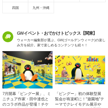
四国
九州・沖縄
GWイベント・おでかけトピックス【関東】
ウォーカー編集部が選ぶ、GW(ゴールデンウィーク)の楽し
み方を紹介。家で楽しめるコンテンツも続々！
7月開幕「ピングー展」、ミ
「ピングー」初の体験型展
ニチュア作家・田中達也と
覧会が有楽町に！“遊園地”テ
のコラボ作品が登場！チケ
ーマでクレイモデル展示や