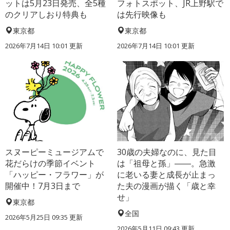
ットは5月23日発売、全5種
フォトスポット、JR上野駅で
のクリアしおり特典も
は先行映像も
東京都
東京都
2026年7月14日 10:01 更新
2026年7月14日 10:01 更新
スヌーピーミュージアムで
30歳の夫婦なのに、見た目
花だらけの季節イベント
は「祖母と孫」――。急激
「ハッピー・フラワー」が
に老いる妻と成長が止まっ
開催中！7月3日まで
た夫の漫画が描く「歳と幸
せ」
東京都
全国
2026年5月25日 09:35 更新
2026年5月11日 09:43 更新