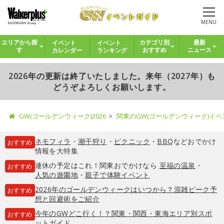
MENU
イベント
イベント
エリアから探
カテゴリ別
最新
カレンダー
ランキング
す
おすすめ
ニュース
2026年の更新は終了いたしました。来年（2027年）も
どうぞよろしくお願いします。
GW(ゴールデンウィーク)2026
関東のGW(ゴールデンウィーク)イ
ネモフィラ
・
潮干狩り
・
ピクニック
・
BBQ
などおでかけ
おすすめ
情報を大特集
連休の予定はこれ！関東おでかけなら
至福の温泉
・
おすすめ
人気の遊園地
・
親子で体験イベント
2026年のゴールデンウィークはいつから？混雑ピーク予
おすすめ
想と回避術をご紹介
今年のGWどこ行く！？関東・関西・東海エリア別スポ
おすすめ
ットガイド