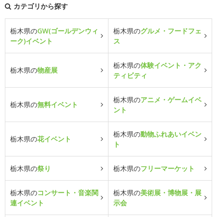
カテゴリから探す
栃木県の
GW(ゴールデンウィ
栃木県の
グルメ・フードフェ
ーク)イベント
ス
栃木県の
体験イベント・アク
栃木県の
物産展
ティビティ
栃木県の
アニメ・ゲームイベ
栃木県の
無料イベント
ント
栃木県の
動物ふれあいイベン
栃木県の
花イベント
ト
栃木県の
祭り
栃木県の
フリーマーケット
栃木県の
コンサート・音楽関
栃木県の
美術展・博物展・展
連イベント
示会