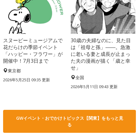
スヌーピーミュージアムで
30歳の夫婦なのに、見た目
花だらけの季節イベント
は「祖母と孫」――。急激
「ハッピー・フラワー」が
に老いる妻と成長が止まっ
開催中！7月3日まで
た夫の漫画が描く「歳と幸
せ」
東京都
全国
2026年5月25日 09:35 更新
2026年5月11日 09:43 更新
GWイベント・おでかけトピックス【関東】をもっと見
る