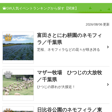
GW人気イベントランキングから探す【関東】
2026/08/06 更新
富田さとにわ耕園のネモフィ
1
ラ／千葉県
芝桜、ネモフィラなどの花々が咲き誇る
マザー牧場 ひつじの大放牧
2
／千葉県
ひつじの群れが大接近！
日比谷公園のネモフィラ／東