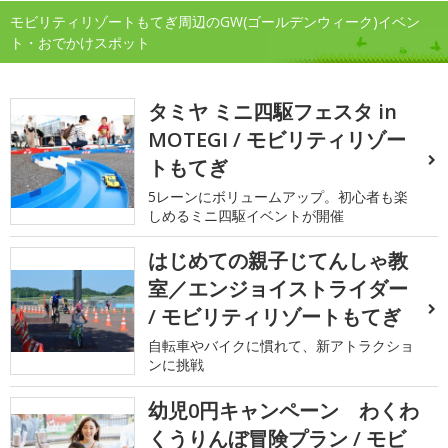
モビリティリゾートもてぎ周辺のGW(ゴールデンウィーク)イベン
ト・おでかけスポット
タミヤ ミニ四駆フェスタ in
MOTEGI / モビリティリゾー
トもてぎ
5レーンにボリュームアップ。初心者も楽
しめるミニ四駆イベントが開催
はじめての親子じてんしゃ教
室／エンジョイストライダー
/ モビリティリゾートもてぎ
自転車やバイクに慣れて、新アトラクショ
ンに挑戦
幼児0円キャンペーン わくわ
くうりんぼ冒険プラン / モビ