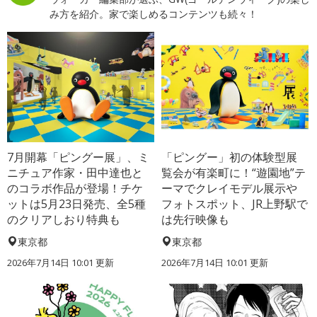
み方を紹介。家で楽しめるコンテンツも続々！
7月開幕「ピングー展」、ミ
「ピングー」初の体験型展
ニチュア作家・田中達也と
覧会が有楽町に！“遊園地”テ
のコラボ作品が登場！チケ
ーマでクレイモデル展示や
ットは5月23日発売、全5種
フォトスポット、JR上野駅で
のクリアしおり特典も
は先行映像も
東京都
東京都
2026年7月14日 10:01 更新
2026年7月14日 10:01 更新