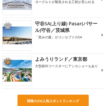
ヨーグルトが製造される工程が見られる
守谷SA(上り線) Pasar(パサー
2
ル)守谷／茨城県
「恵みの森」がコンセプトのSA
よみうりランド／東京都
3
大型絶叫コースターにアシカショーもあり
関東のGW人気スポットランキング