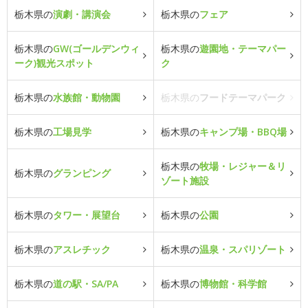
栃木県の
演劇・講演会
栃木県の
フェア
栃木県の
GW(ゴールデンウィ
栃木県の
遊園地・テーマパー
ーク)観光スポット
ク
栃木県の
水族館・動物園
栃木県の
フードテーマパーク
栃木県の
工場見学
栃木県の
キャンプ場・BBQ場
栃木県の
牧場・レジャー＆リ
栃木県の
グランピング
ゾート施設
栃木県の
タワー・展望台
栃木県の
公園
栃木県の
アスレチック
栃木県の
温泉・スパリゾート
栃木県の
道の駅・SA/PA
栃木県の
博物館・科学館