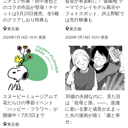
ニチュア作家・田中達也と
覧会が有楽町に！“遊園地”テ
のコラボ作品が登場！チケ
ーマでクレイモデル展示や
ットは5月23日発売、全5種
フォトスポット、JR上野駅で
のクリアしおり特典も
は先行映像も
東京都
東京都
2026年7月14日 10:01 更新
2026年7月14日 10:01 更新
スヌーピーミュージアムで
30歳の夫婦なのに、見た目
花だらけの季節イベント
は「祖母と孫」――。急激
「ハッピー・フラワー」が
に老いる妻と成長が止まっ
開催中！7月3日まで
た夫の漫画が描く「歳と幸
せ」
東京都