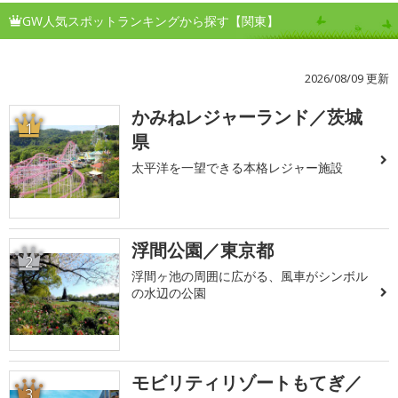
GW人気スポットランキングから探す【関東】
2026/08/09 更新
かみねレジャーランド／茨城
1
県
太平洋を一望できる本格レジャー施設
浮間公園／東京都
2
浮間ヶ池の周囲に広がる、風車がシンボル
の水辺の公園
モビリティリゾートもてぎ／
3