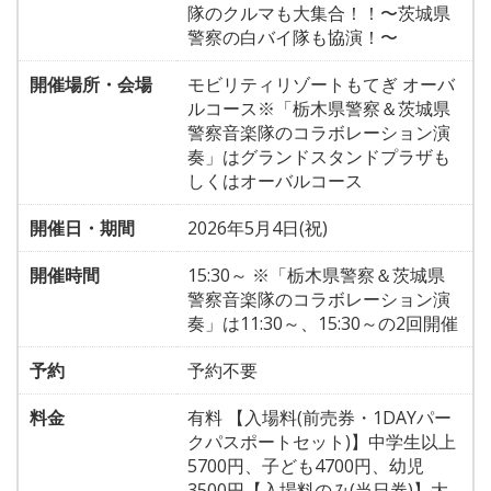
隊のクルマも大集合！！〜茨城県
警察の白バイ隊も協演！〜
開催場所・会場
モビリティリゾートもてぎ オーバ
ルコース※「栃木県警察＆茨城県
警察音楽隊のコラボレーション演
奏」はグランドスタンドプラザも
しくはオーバルコース
開催日・期間
2026年5月4日(祝)
開催時間
15:30～ ※「栃木県警察＆茨城県
警察音楽隊のコラボレーション演
奏」は11:30～、15:30～の2回開催
予約
予約不要
料金
有料 【入場料(前売券・1DAYパー
クパスポートセット)】中学生以上
5700円、子ども4700円、幼児
3500円【入場料のみ(当日券)】大