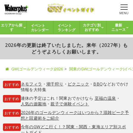
MENU
イベント
イベント
エリアから探
カテゴリ別
最新
カレンダー
ランキング
す
おすすめ
ニュース
2026年の更新は終了いたしました。来年（2027年）も
どうぞよろしくお願いします。
GW(ゴールデンウィーク)2026
関東のGW(ゴールデンウィーク)イ
ネモフィラ
・
潮干狩り
・
ピクニック
・
BBQ
などおでかけ
おすすめ
情報を大特集
連休の予定はこれ！関東おでかけなら
至福の温泉
・
おすすめ
人気の遊園地
・
親子で体験イベント
2026年のゴールデンウィークはいつから？混雑ピーク予
おすすめ
想と回避術をご紹介
今年のGWどこ行く！？関東・関西・東海エリア別スポ
おすすめ
ットガイド