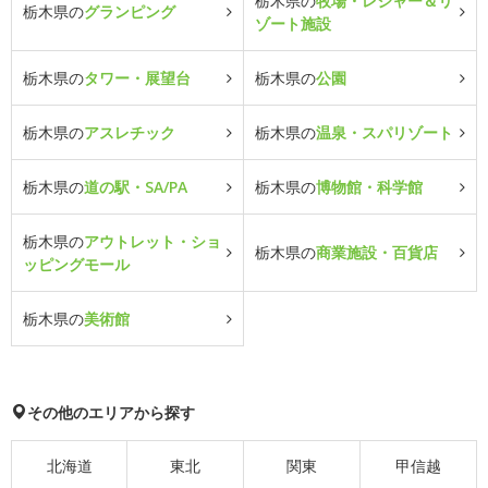
栃木県の
牧場・レジャー＆リ
栃木県の
グランピング
ゾート施設
栃木県の
タワー・展望台
栃木県の
公園
栃木県の
アスレチック
栃木県の
温泉・スパリゾート
栃木県の
道の駅・SA/PA
栃木県の
博物館・科学館
栃木県の
アウトレット・ショ
栃木県の
商業施設・百貨店
ッピングモール
栃木県の
美術館
その他のエリアから探す
北海道
東北
関東
甲信越