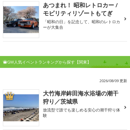
あつまれ！ 昭和レトロカー /
モビリティリゾートもてぎ
「昭和の日」を記念して、昭和のレトロカ
ーが大集合
GW人気イベントランキングから探す【関東】
2026/08/09 更新
大竹海岸鉾田海水浴場の潮干
1
狩り／茨城県
放流型で誰でも楽しめる安心の潮干狩り体
験