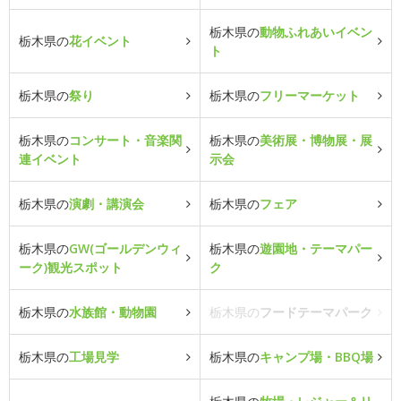
栃木県の
動物ふれあいイベン
栃木県の
花イベント
ト
栃木県の
祭り
栃木県の
フリーマーケット
栃木県の
コンサート・音楽関
栃木県の
美術展・博物展・展
連イベント
示会
栃木県の
演劇・講演会
栃木県の
フェア
栃木県の
GW(ゴールデンウィ
栃木県の
遊園地・テーマパー
ーク)観光スポット
ク
栃木県の
水族館・動物園
栃木県の
フードテーマパーク
栃木県の
工場見学
栃木県の
キャンプ場・BBQ場