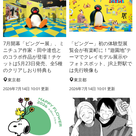
7月開幕「ピングー展」、ミ
「ピングー」初の体験型展
ニチュア作家・田中達也と
覧会が有楽町に！“遊園地”テ
のコラボ作品が登場！チケ
ーマでクレイモデル展示や
ットは5月23日発売、全5種
フォトスポット、JR上野駅で
のクリアしおり特典も
は先行映像も
東京都
東京都
2026年7月14日 10:01 更新
2026年7月14日 10:01 更新