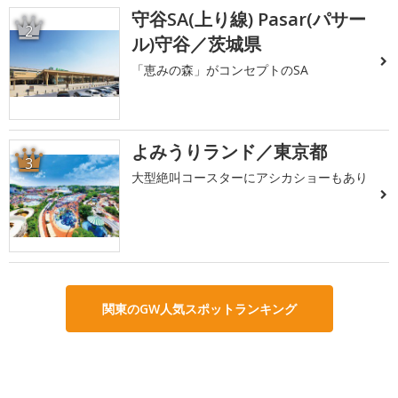
守谷SA(上り線) Pasar(パサー
2
ル)守谷／茨城県
「恵みの森」がコンセプトのSA
よみうりランド／東京都
3
大型絶叫コースターにアシカショーもあり
関東のGW人気スポットランキング