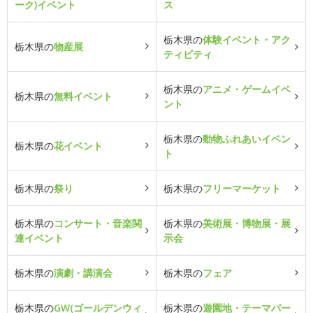
ーク)イベント
ス
栃木県の
体験イベント・アク
栃木県の
物産展
ティビティ
栃木県の
アニメ・ゲームイベ
栃木県の
無料イベント
ント
栃木県の
動物ふれあいイベン
栃木県の
花イベント
ト
栃木県の
祭り
栃木県の
フリーマーケット
栃木県の
コンサート・音楽関
栃木県の
美術展・博物展・展
連イベント
示会
栃木県の
演劇・講演会
栃木県の
フェア
栃木県の
GW(ゴールデンウィ
栃木県の
遊園地・テーマパー