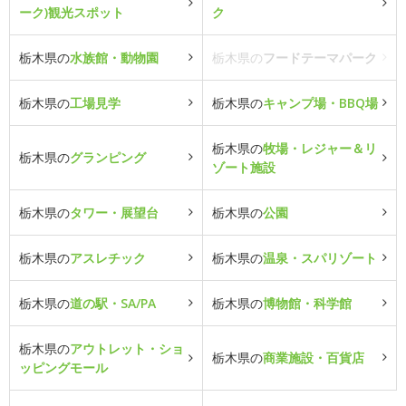
ーク)観光スポット
ク
栃木県の
水族館・動物園
栃木県の
フードテーマパーク
栃木県の
工場見学
栃木県の
キャンプ場・BBQ場
栃木県の
牧場・レジャー＆リ
栃木県の
グランピング
ゾート施設
栃木県の
タワー・展望台
栃木県の
公園
栃木県の
アスレチック
栃木県の
温泉・スパリゾート
栃木県の
道の駅・SA/PA
栃木県の
博物館・科学館
栃木県の
アウトレット・ショ
栃木県の
商業施設・百貨店
ッピングモール