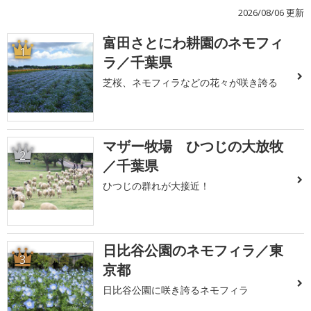
2026/08/06 更新
富田さとにわ耕園のネモフィ
1
ラ／千葉県
芝桜、ネモフィラなどの花々が咲き誇る
マザー牧場 ひつじの大放牧
2
／千葉県
ひつじの群れが大接近！
日比谷公園のネモフィラ／東
3
京都
日比谷公園に咲き誇るネモフィラ