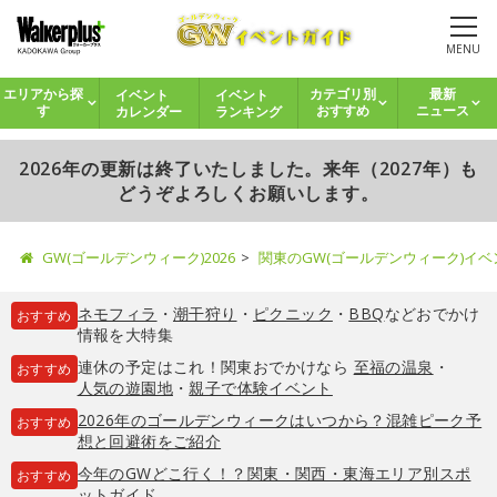
MENU
イベント
イベント
エリアから探
カテゴリ別
最新
カレンダー
ランキング
す
おすすめ
ニュース
2026年の更新は終了いたしました。来年（2027年）も
どうぞよろしくお願いします。
GW(ゴールデンウィーク)2026
関東のGW(ゴールデンウィーク)イ
ネモフィラ
・
潮干狩り
・
ピクニック
・
BBQ
などおでかけ
おすすめ
情報を大特集
連休の予定はこれ！関東おでかけなら
至福の温泉
・
おすすめ
人気の遊園地
・
親子で体験イベント
2026年のゴールデンウィークはいつから？混雑ピーク予
おすすめ
想と回避術をご紹介
今年のGWどこ行く！？関東・関西・東海エリア別スポ
おすすめ
ットガイド