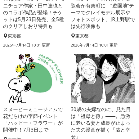
ニチュア作家・田中達也と
覧会が有楽町に！“遊園地”テ
のコラボ作品が登場！チケ
ーマでクレイモデル展示や
ットは5月23日発売、全5種
フォトスポット、JR上野駅で
のクリアしおり特典も
は先行映像も
東京都
東京都
2026年7月14日 10:01 更新
2026年7月14日 10:01 更新
スヌーピーミュージアムで
30歳の夫婦なのに、見た目
花だらけの季節イベント
は「祖母と孫」――。急激
「ハッピー・フラワー」が
に老いる妻と成長が止まっ
開催中！7月3日まで
た夫の漫画が描く「歳と幸
せ」