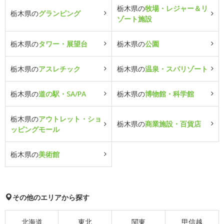
栃木県の
牧場・レジャー＆リ
栃木県の
グランピング
ゾート施設
栃木県の
タワー・展望台
栃木県の
公園
栃木県の
アスレチック
栃木県の
温泉・スパリゾート
栃木県の
道の駅・SA/PA
栃木県の
博物館・科学館
栃木県の
アウトレット・ショ
栃木県の
商業施設・百貨店
ッピングモール
栃木県の
美術館
その他のエリアから探す
北海道
東北
関東
甲信越