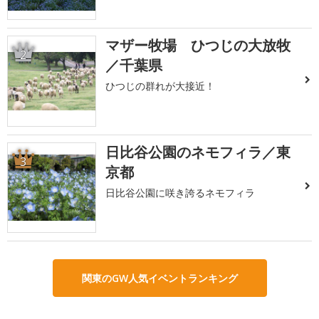
マザー牧場 ひつじの大放牧
2
／千葉県
ひつじの群れが大接近！
日比谷公園のネモフィラ／東
3
京都
日比谷公園に咲き誇るネモフィラ
関東のGW人気イベントランキング