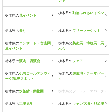
ント
栃木県の
動物ふれあいイベン
栃木県の
花イベント
ト
栃木県の
祭り
栃木県の
フリーマーケット
栃木県の
コンサート・音楽関
栃木県の
美術展・博物展・展
連イベント
示会
栃木県の
演劇・講演会
栃木県の
フェア
栃木県の
GW(ゴールデンウィ
栃木県の
遊園地・テーマパー
ーク)観光スポット
ク
栃木県の
水族館・動物園
栃木県の
フードテーマパーク
栃木県の
工場見学
栃木県の
キャンプ場・BBQ場