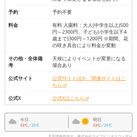
予約
予約不要
料金
有料 入園料：大人(中学生以上)500
円～2300円、子ども(小学生以下4
歳まで)300円～1200円 ※期間、花
の咲き具合により料金が変動
その他・全体備
天候によりイベントが変更になる
考
場合あり
公式サイト
公式サイトほか、関連サイトはこ
ちら
公式X
公式Xはこちら
今日
明日
33℃
／
25℃
33℃
／
25℃
天気情報提供元：株式会社ライフビジネスウェザー