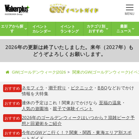
MENU
イベント
イベント
エリアから探
カテゴリ別
最新
カレンダー
ランキング
す
おすすめ
ニュース
2026年の更新は終了いたしました。来年（2027年）も
どうぞよろしくお願いします。
GW(ゴールデンウィーク)2026
関東のGW(ゴールデンウィーク)イ
ネモフィラ
・
潮干狩り
・
ピクニック
・
BBQ
などおでかけ
おすすめ
情報を大特集
連休の予定はこれ！関東おでかけなら
至福の温泉
・
おすすめ
人気の遊園地
・
親子で体験イベント
2026年のゴールデンウィークはいつから？混雑ピーク予
おすすめ
想と回避術をご紹介
今年のGWどこ行く！？関東・関西・東海エリア別スポ
おすすめ
ットガイド