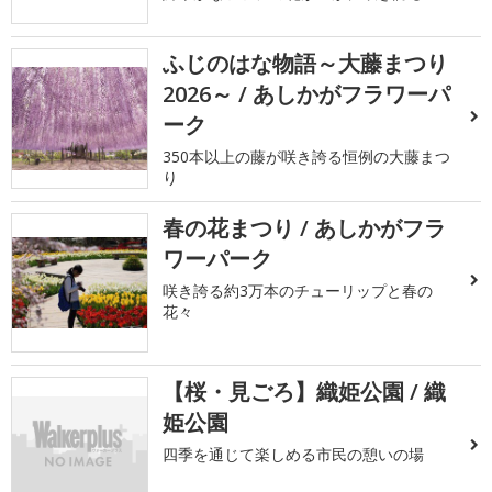
ふじのはな物語～大藤まつり
2026～ / あしかがフラワーパ
ーク
350本以上の藤が咲き誇る恒例の大藤まつ
り
春の花まつり / あしかがフラ
ワーパーク
咲き誇る約3万本のチューリップと春の
花々
【桜・見ごろ】織姫公園 / 織
姫公園
四季を通じて楽しめる市民の憩いの場