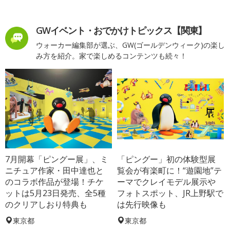
GWイベント・おでかけトピックス【関東】
ウォーカー編集部が選ぶ、GW(ゴールデンウィーク)の楽し
み方を紹介。家で楽しめるコンテンツも続々！
7月開幕「ピングー展」、ミ
「ピングー」初の体験型展
ニチュア作家・田中達也と
覧会が有楽町に！“遊園地”テ
のコラボ作品が登場！チケ
ーマでクレイモデル展示や
ットは5月23日発売、全5種
フォトスポット、JR上野駅で
のクリアしおり特典も
は先行映像も
東京都
東京都