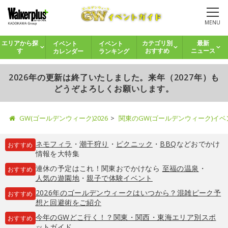
MENU
イベント
イベント
エリアから探
カテゴリ別
最新
カレンダー
ランキング
す
おすすめ
ニュース
2026年の更新は終了いたしました。来年（2027年）も
どうぞよろしくお願いします。
GW(ゴールデンウィーク)2026
関東のGW(ゴールデンウィーク)イ
ネモフィラ
・
潮干狩り
・
ピクニック
・
BBQ
などおでかけ
おすすめ
情報を大特集
連休の予定はこれ！関東おでかけなら
至福の温泉
・
おすすめ
人気の遊園地
・
親子で体験イベント
2026年のゴールデンウィークはいつから？混雑ピーク予
おすすめ
想と回避術をご紹介
今年のGWどこ行く！？関東・関西・東海エリア別スポ
おすすめ
ットガイド