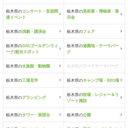
栃木県の
コンサート・音楽関
栃木県の
美術展・博物展・展
連イベント
示会
栃木県の
演劇・講演会
栃木県の
フェア
栃木県の
GW(ゴールデンウィ
栃木県の
遊園地・テーマパー
ーク)観光スポット
ク
栃木県の
水族館・動物園
栃木県の
フードテーマパーク
栃木県の
工場見学
栃木県の
キャンプ場・BBQ場
栃木県の
牧場・レジャー＆リ
栃木県の
グランピング
ゾート施設
栃木県の
タワー・展望台
栃木県の
公園