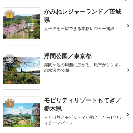
かみねレジャーランド／茨城
1
県
太平洋を一望できる本格レジャー施設
浮間公園／東京都
2
浮間ヶ池の周囲に広がる、風車がシンボル
の水辺の公園
モビリティリゾートもてぎ／
3
栃木県
人と自然とモビリティが融合したモビリテ
ィテーマパーク