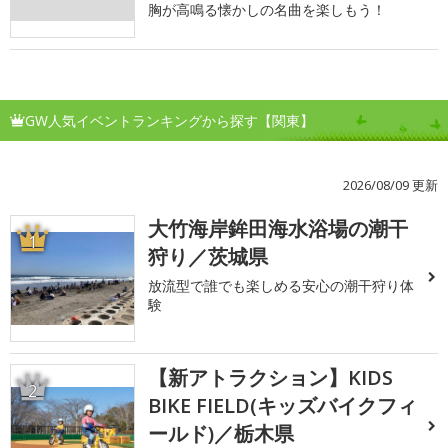
胸が高鳴る懐かしの名曲を楽しもう！
GW人気イベントランキングから探す【関東】
2026/08/09 更新
大竹海岸鉾田海水浴場の潮干
1
狩り／茨城県
放流型で誰でも楽しめる安心の潮干狩り体
験
【新アトラクション】KIDS
2
BIKE FIELD(キッズバイクフィ
ールド)／栃木県