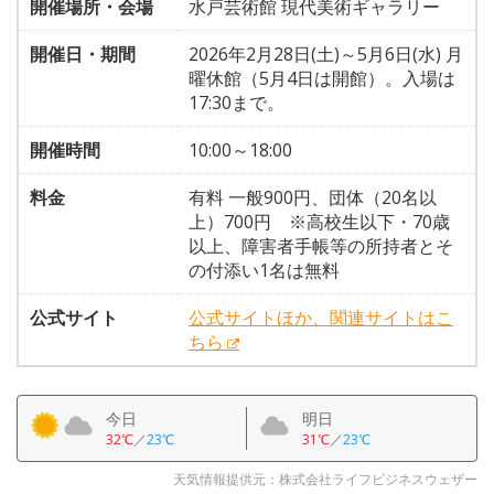
開催場所・会場
水戸芸術館 現代美術ギャラリー
開催日・期間
2026年2月28日(土)～5月6日(水) 月
曜休館（5月4日は開館）。入場は
17:30まで。
開催時間
10:00～18:00
料金
有料 一般900円、団体（20名以
上）700円 ※高校生以下・70歳
以上、障害者手帳等の所持者とそ
の付添い1名は無料
公式サイト
公式サイトほか、関連サイトはこ
ちら
今日
明日
32℃
／
23℃
31℃
／
23℃
天気情報提供元：株式会社ライフビジネスウェザー