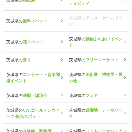
ティビティ
茨城県の
アニメ・ゲームイベ
茨城県の
無料イベント
ント
茨城県の
動物ふれあいイベン
茨城県の
花イベント
ト
茨城県の
祭り
茨城県の
フリーマーケット
茨城県の
コンサート・音楽関
茨城県の
美術展・博物展・展
連イベント
示会
茨城県の
演劇・講演会
茨城県の
フェア
茨城県の
GW(ゴールデンウィ
茨城県の
遊園地・テーマパー
ーク)観光スポット
ク
茨城県の
水族館・動物園
茨城県の
フードテーマパーク