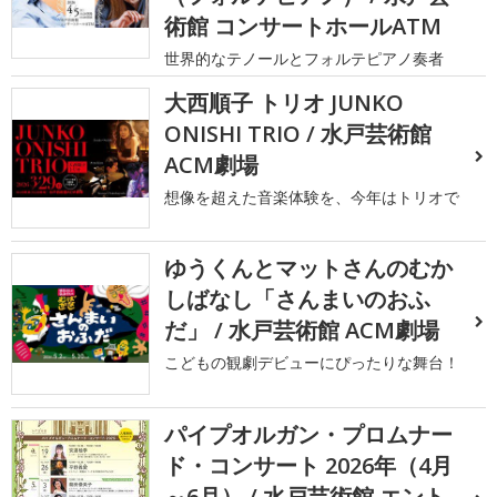
術館 コンサートホールATM
世界的なテノールとフォルテピアノ奏者
大西順子 トリオ JUNKO
ONISHI TRIO / 水戸芸術館
ACM劇場
想像を超えた音楽体験を、今年はトリオで
ゆうくんとマットさんのむか
しばなし「さんまいのおふ
だ」 / 水戸芸術館 ACM劇場
こどもの観劇デビューにぴったりな舞台！
パイプオルガン・プロムナー
ド・コンサート 2026年（4月
～6月） / 水戸芸術館 エント