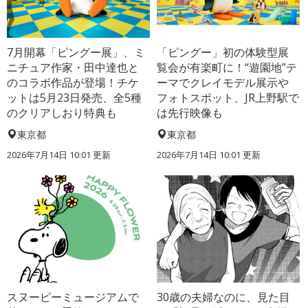
7月開幕「ピングー展」、ミ
「ピングー」初の体験型展
ニチュア作家・田中達也と
覧会が有楽町に！“遊園地”テ
のコラボ作品が登場！チケ
ーマでクレイモデル展示や
ットは5月23日発売、全5種
フォトスポット、JR上野駅で
のクリアしおり特典も
は先行映像も
東京都
東京都
2026年7月14日 10:01 更新
2026年7月14日 10:01 更新
スヌーピーミュージアムで
30歳の夫婦なのに、見た目