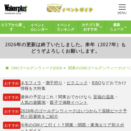
MENU
イベント
イベント
エリアから探
カテゴリ別
最新
カレンダー
ランキング
す
おすすめ
ニュース
2026年の更新は終了いたしました。来年（2027年）も
どうぞよろしくお願いします。
GW(ゴールデンウィーク)2026
関東のGW(ゴールデンウィーク)イ
ネモフィラ
・
潮干狩り
・
ピクニック
・
BBQ
などおでかけ
おすすめ
情報を大特集
連休の予定はこれ！関東おでかけなら
至福の温泉
・
おすすめ
人気の遊園地
・
親子で体験イベント
2026年のゴールデンウィークはいつから？混雑ピーク予
おすすめ
想と回避術をご紹介
今年のGWどこ行く！？関東・関西・東海エリア別スポ
おすすめ
ットガイド