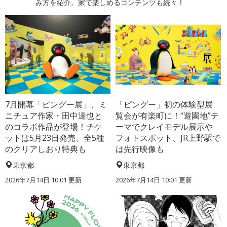
み方を紹介。家で楽しめるコンテンツも続々！
7月開幕「ピングー展」、ミ
「ピングー」初の体験型展
ニチュア作家・田中達也と
覧会が有楽町に！“遊園地”テ
のコラボ作品が登場！チケ
ーマでクレイモデル展示や
ットは5月23日発売、全5種
フォトスポット、JR上野駅で
のクリアしおり特典も
は先行映像も
東京都
東京都
2026年7月14日 10:01 更新
2026年7月14日 10:01 更新