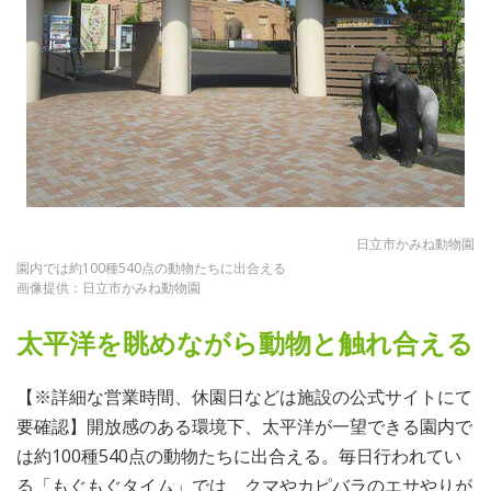
日立市かみね動物園
園内では約100種540点の動物たちに出合える
画像提供：日立市かみね動物園
太平洋を眺めながら動物と触れ合える
【※詳細な営業時間、休園日などは施設の公式サイトにて
要確認】開放感のある環境下、太平洋が一望できる園内で
は約100種540点の動物たちに出合える。毎日行われてい
る「もぐもぐタイム」では、クマやカピバラのエサやりが