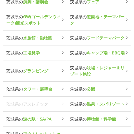
茨城県の
演劇・講演会
茨城県の
フェア
茨城県の
GW(ゴールデンウィ
茨城県の
遊園地・テーマパー
ーク)観光スポット
ク
茨城県の
水族館・動物園
茨城県の
フードテーマパーク
茨城県の
工場見学
茨城県の
キャンプ場・BBQ場
茨城県の
牧場・レジャー＆リ
茨城県の
グランピング
ゾート施設
茨城県の
タワー・展望台
茨城県の
公園
茨城県の
アスレチック
茨城県の
温泉・スパリゾート
茨城県の
道の駅・SA/PA
茨城県の
博物館・科学館
茨城県の
アウトレット・ショ