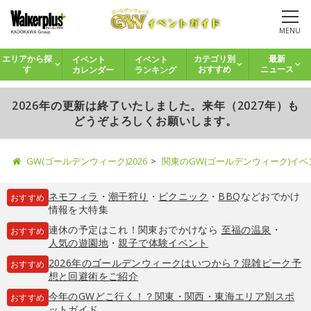
MENU
イベント
イベント
エリアから探
カテゴリ別
最新
カレンダー
ランキング
す
おすすめ
ニュース
2026年の更新は終了いたしました。来年（2027年）も
どうぞよろしくお願いします。
GW(ゴールデンウィーク)2026
関東のGW(ゴールデンウィーク)イ
ネモフィラ
・
潮干狩り
・
ピクニック
・
BBQ
などおでかけ
おすすめ
情報を大特集
連休の予定はこれ！関東おでかけなら
至福の温泉
・
おすすめ
人気の遊園地
・
親子で体験イベント
2026年のゴールデンウィークはいつから？混雑ピーク予
おすすめ
想と回避術をご紹介
今年のGWどこ行く！？関東・関西・東海エリア別スポ
おすすめ
ットガイド