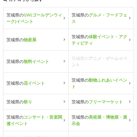
茨城県の
GW(ゴールデンウィ
茨城県の
グルメ・フードフェ
ーク)イベント
ス
茨城県の
体験イベント・アク
茨城県の
物産展
ティビティ
茨城県の
アニメ・ゲームイベ
茨城県の
無料イベント
ント
茨城県の
動物ふれあいイベン
茨城県の
花イベント
ト
茨城県の
祭り
茨城県の
フリーマーケット
茨城県の
コンサート・音楽関
茨城県の
美術展・博物展・展
連イベント
示会