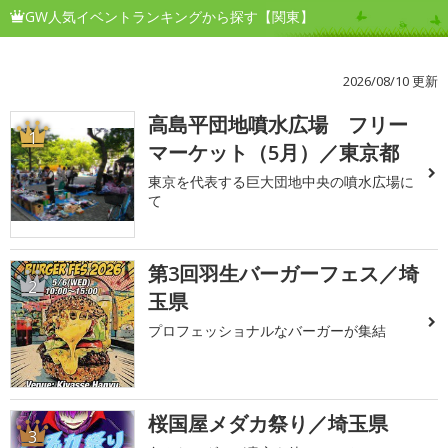
GW人気イベントランキングから探す【関東】
2026/08/10 更新
高島平団地噴水広場 フリー
1
マーケット（5月）／東京都
東京を代表する巨大団地中央の噴水広場に
て
第3回羽生バーガーフェス／埼
2
玉県
プロフェッショナルなバーガーが集結
桜国屋メダカ祭り／埼玉県
3