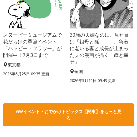
スヌーピーミュージアムで
30歳の夫婦なのに、見た目
花だらけの季節イベント
は「祖母と孫」――。急激
「ハッピー・フラワー」が
に老いる妻と成長が止まっ
開催中！7月3日まで
た夫の漫画が描く「歳と幸
せ」
東京都
全国
2026年5月25日 09:35 更新
2026年5月11日 09:43 更新
GWイベント・おでかけトピックス【関東】をもっと見
る