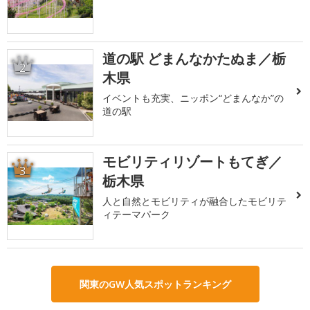
道の駅 どまんなかたぬま／栃
2
木県
イベントも充実、ニッポン“どまんなか”の
道の駅
モビリティリゾートもてぎ／
3
栃木県
人と自然とモビリティが融合したモビリテ
ィテーマパーク
関東のGW人気スポットランキング