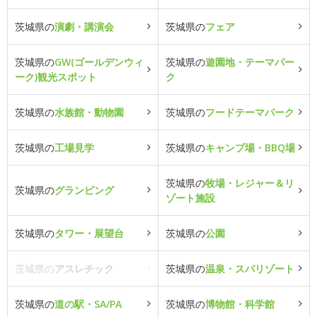
茨城県の
演劇・講演会
茨城県の
フェア
茨城県の
GW(ゴールデンウィ
茨城県の
遊園地・テーマパー
ーク)観光スポット
ク
茨城県の
水族館・動物園
茨城県の
フードテーマパーク
茨城県の
工場見学
茨城県の
キャンプ場・BBQ場
茨城県の
牧場・レジャー＆リ
茨城県の
グランピング
ゾート施設
茨城県の
タワー・展望台
茨城県の
公園
茨城県の
アスレチック
茨城県の
温泉・スパリゾート
茨城県の
道の駅・SA/PA
茨城県の
博物館・科学館