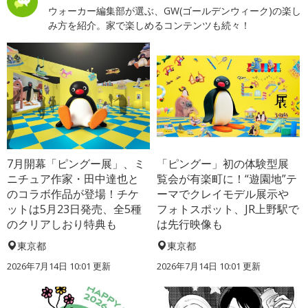
ウォーカー編集部が選ぶ、GW(ゴールデンウィーク)の楽し
み方を紹介。家で楽しめるコンテンツも続々！
7月開幕「ピングー展」、ミ
「ピングー」初の体験型展
ニチュア作家・田中達也と
覧会が有楽町に！“遊園地”テ
のコラボ作品が登場！チケ
ーマでクレイモデル展示や
ットは5月23日発売、全5種
フォトスポット、JR上野駅で
のクリアしおり特典も
は先行映像も
東京都
東京都
2026年7月14日 10:01 更新
2026年7月14日 10:01 更新