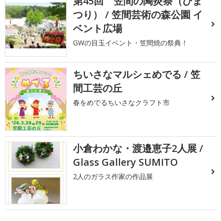
第45回 笠間の陶炎祭（ひま
つり） / 笠間芸術の森公園 イ
ベント広場
GWの目玉イベント・笠間焼の祭典！
ちいさなマルシェめでる / 笠
間工芸の丘
春をめでるちいさなクラフト市
小倉わかな・渡邉恵子2人展 /
Glass Gallery SUMITO
2人のガラス作家の作品展