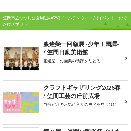
笠間市立つつじ公園周辺のGW(ゴールデンウィーク)イベント・おで
かけスポット
渡邊榮一回顧展 -少年王國譚-
/ 笠間日動美術館
渡邊榮一の画業の軌跡をたどる
クラフトギャザリング2026春
/ 笠間工芸の丘前広場
自分だけのお気に入りのモノを見つけに