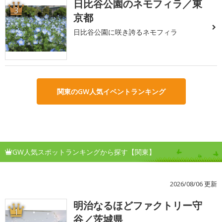
日比谷公園のネモフィラ／東
3
京都
日比谷公園に咲き誇るネモフィラ
関東のGW人気イベントランキング
GW人気スポットランキングから探す【関東】
2026/08/06 更新
明治なるほどファクトリー守
1
谷／茨城県