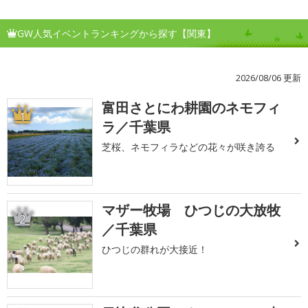
GW人気イベントランキングから探す【関東】
2026/08/06 更新
富田さとにわ耕園のネモフィ
1
ラ／千葉県
芝桜、ネモフィラなどの花々が咲き誇る
マザー牧場 ひつじの大放牧
2
／千葉県
ひつじの群れが大接近！