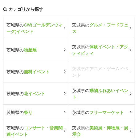
カテゴリから探す
茨城県の
GW(ゴールデンウィ
茨城県の
グルメ・フードフェ
ーク)イベント
ス
茨城県の
体験イベント・アク
茨城県の
物産展
ティビティ
茨城県の
アニメ・ゲームイベ
茨城県の
無料イベント
ント
茨城県の
動物ふれあいイベン
茨城県の
花イベント
ト
茨城県の
祭り
茨城県の
フリーマーケット
茨城県の
コンサート・音楽関
茨城県の
美術展・博物展・展
連イベント
示会