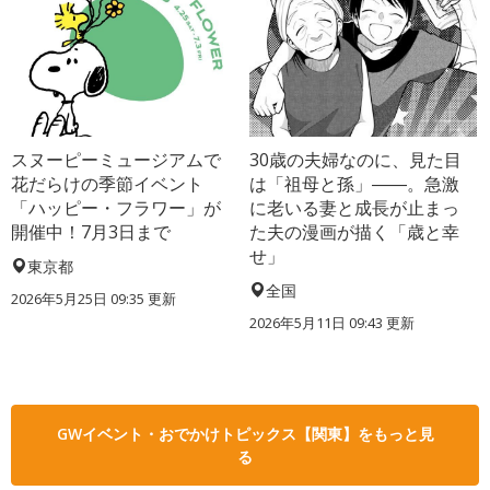
スヌーピーミュージアムで
30歳の夫婦なのに、見た目
花だらけの季節イベント
は「祖母と孫」――。急激
「ハッピー・フラワー」が
に老いる妻と成長が止まっ
開催中！7月3日まで
た夫の漫画が描く「歳と幸
せ」
東京都
全国
2026年5月25日 09:35 更新
2026年5月11日 09:43 更新
GWイベント・おでかけトピックス【関東】をもっと見
る