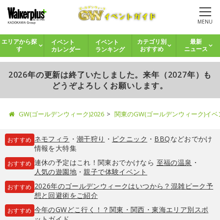
MENU
イベント
イベント
エリアから探
カテゴリ別
最新
カレンダー
ランキング
す
おすすめ
ニュース
2026年の更新は終了いたしました。来年（2027年）も
どうぞよろしくお願いします。
GW(ゴールデンウィーク)2026
関東のGW(ゴールデンウィーク)イ
ネモフィラ
・
潮干狩り
・
ピクニック
・
BBQ
などおでかけ
おすすめ
情報を大特集
連休の予定はこれ！関東おでかけなら
至福の温泉
・
おすすめ
人気の遊園地
・
親子で体験イベント
2026年のゴールデンウィークはいつから？混雑ピーク予
おすすめ
想と回避術をご紹介
今年のGWどこ行く！？関東・関西・東海エリア別スポ
おすすめ
ットガイド