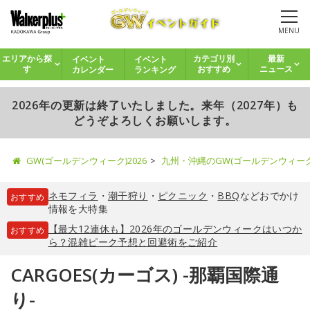
MENU
イベント
イベント
エリアから探
カテゴリ別
最新
カレンダー
ランキング
す
おすすめ
ニュース
2026年の更新は終了いたしました。来年（2027年）も
どうぞよろしくお願いします。
GW(ゴールデンウィーク)2026
九州・沖縄のGW(ゴールデンウィー
ネモフィラ
・
潮干狩り
・
ピクニック
・
BBQ
などおでかけ
おすすめ
情報を大特集
【最大12連休も】2026年のゴールデンウィークはいつか
おすすめ
ら？混雑ピーク予想と回避術をご紹介
CARGOES(カーゴス) -那覇国際通
り-