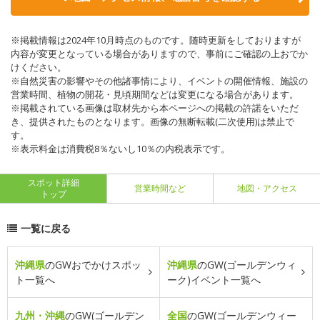
※掲載情報は2024年10月時点のものです。随時更新をしておりますが
内容が変更となっている場合がありますので、事前にご確認の上おでか
けください。
※自然災害の影響やその他諸事情により、イベントの開催情報、施設の
営業時間、植物の開花・見頃期間などは変更になる場合があります。
※掲載されている画像は取材先から本ページへの掲載の許諾をいただ
き、提供されたものとなります。画像の無断転載(二次使用)は禁止で
す。
※表示料金は消費税8％ないし10％の内税表示です。
スポット詳細
営業時間など
地図・アクセス
トップ
一覧に戻る
沖縄県
のGWおでかけスポッ
沖縄県
のGW(ゴールデンウィ
ト一覧へ
ーク)イベント一覧へ
九州・沖縄
のGW(ゴールデン
全国
のGW(ゴールデンウィー