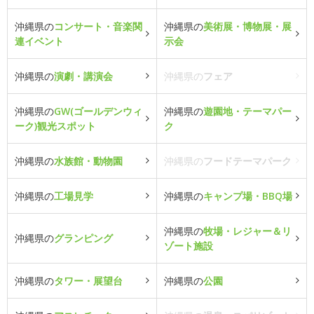
沖縄県の
コンサート・音楽関
沖縄県の
美術展・博物展・展
連イベント
示会
沖縄県の
演劇・講演会
沖縄県の
フェア
沖縄県の
GW(ゴールデンウィ
沖縄県の
遊園地・テーマパー
ーク)観光スポット
ク
沖縄県の
水族館・動物園
沖縄県の
フードテーマパーク
沖縄県の
工場見学
沖縄県の
キャンプ場・BBQ場
沖縄県の
牧場・レジャー＆リ
沖縄県の
グランピング
ゾート施設
沖縄県の
タワー・展望台
沖縄県の
公園