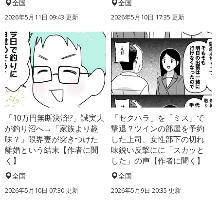
全国
全国
2026年5月11日 09:43 更新
2026年5月10日 17:35 更新
「10万円無断決済!?」誠実夫
「セクハラ」を「ミス」で
が釣り沼へ→「家族より趣
撃退？ツインの部屋を予約
味？」限界妻が突きつけた
した上司、女性部下の切れ
離婚という結末【作者に聞
味鋭い反撃にに「スカッと
く】
した」の声【作者に聞く】
全国
全国
2026年5月10日 07:30 更新
2026年5月9日 20:35 更新