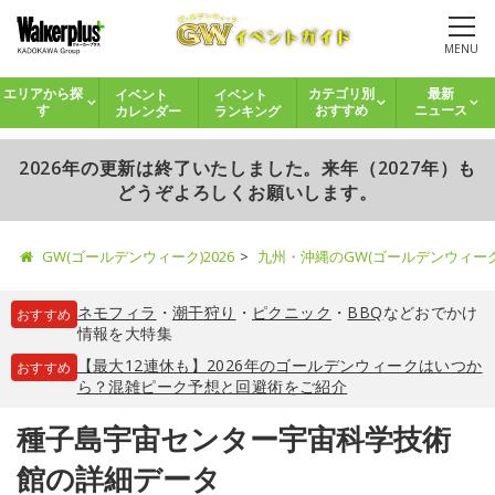
MENU
イベント
イベント
エリアから探
カテゴリ別
最新
カレンダー
ランキング
す
おすすめ
ニュース
2026年の更新は終了いたしました。来年（2027年）も
どうぞよろしくお願いします。
GW(ゴールデンウィーク)2026
九州・沖縄のGW(ゴールデンウィー
ネモフィラ
・
潮干狩り
・
ピクニック
・
BBQ
などおでかけ
おすすめ
情報を大特集
【最大12連休も】2026年のゴールデンウィークはいつか
おすすめ
ら？混雑ピーク予想と回避術をご紹介
種子島宇宙センター宇宙科学技術
館の詳細データ