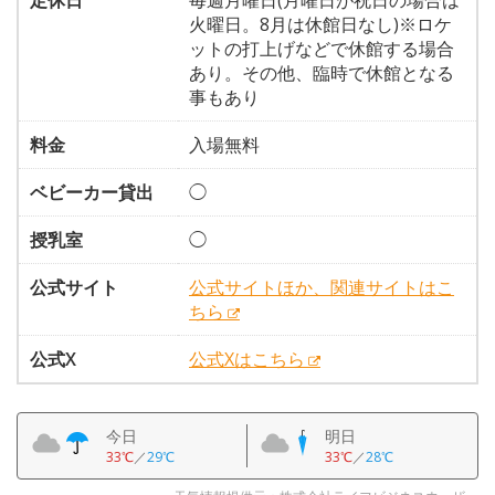
定休日
毎週月曜日(月曜日が祝日の場合は
火曜日。8月は休館日なし)※ロケ
ットの打上げなどで休館する場合
あり。その他、臨時で休館となる
事もあり
料金
入場無料
ベビーカー貸出
◯
授乳室
◯
公式サイト
公式サイトほか、関連サイトはこ
ちら
公式X
公式Xはこちら
今日
明日
33℃
／
29℃
33℃
／
28℃