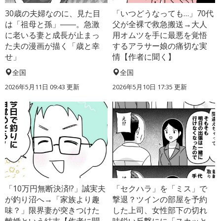
30歳の夫婦なのに、見た目
「いつどうなっても…」70代
は「祖母と孫」――。急激
父が全裸で救急搬送→大人
に老いる妻と成長が止まっ
用オムツを手に最悪を覚悟
た夫の漫画が描く「歳と幸
するアラサー娘の痛切な実
せ」
情【作者に聞く】
全国
全国
2026年5月11日 09:43 更新
2026年5月10日 17:35 更新
「10万円無断決済!?」誠実夫
「セクハラ」を「ミス」で
が釣り沼へ→「家族より趣
撃退？ツインの部屋を予約
味？」限界妻が突きつけた
した上司、女性部下の切れ