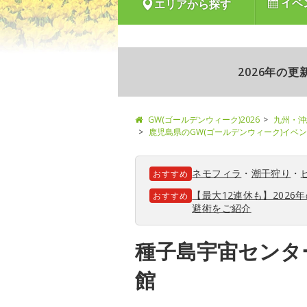
イベ
エリアから探す
2026年の
GW(ゴールデンウィーク)2026
九州・沖
鹿児島県のGW(ゴールデンウィーク)イベ
ネモフィラ
・
潮干狩り
・
おすすめ
【最大12連休も】202
おすすめ
避術をご紹介
種子島宇宙センタ
館