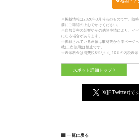
地図・ア
※掲載情報は2026年3月時点のものです。
前にご確認の上おでかけください。
※自然災害の影響やその他諸事情により、イ
になる場合があります。
※掲載されている画像は取材先から本ページ
載(二次使用)は禁止です。
※表示料金は消費税8％ないし10％の内税表示
スポット詳細
トップ
X(旧Twitter)
一覧に戻る