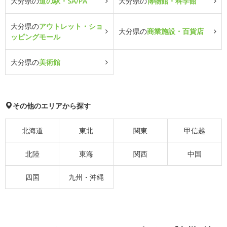
大分県の
道の駅・SA/PA
大分県の
博物館・科学館
大分県の
アウトレット・ショ
大分県の
商業施設・百貨店
ッピングモール
大分県の
美術館
その他のエリアから探す
北海道
東北
関東
甲信越
北陸
東海
関西
中国
四国
九州・沖縄