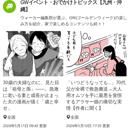
GWイベント・おでかけトピックス【九州・沖
縄】
ウォーカー編集部が選ぶ、GW(ゴールデンウィーク)の楽し
み方を紹介。家で楽しめるコンテンツも続々！
30歳の夫婦なのに、見た目
「いつどうなっても…」70代
は「祖母と孫」――。急激
父が全裸で救急搬送→大人
に老いる妻と成長が止まっ
用オムツを手に最悪を覚悟
た夫の漫画が描く「歳と幸
するアラサー娘の痛切な実
せ」
情【作者に聞く】
全国
全国
2026年5月11日 09:43 更新
2026年5月10日 17:35 更新