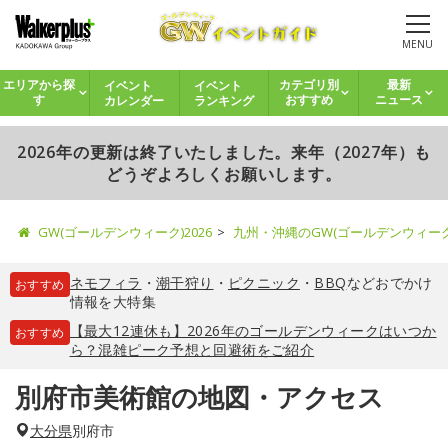
MENU
イベント
イベント
エリアから探
カテゴリ別
最新
カレンダー
ランキング
す
おすすめ
ニュース
2026年の更新は終了いたしました。来年（2027年）も
どうぞよろしくお願いします。
GW(ゴールデンウィーク)2026
九州・沖縄のGW(ゴールデンウィー
ネモフィラ
・
潮干狩り
・
ピクニック
・
BBQ
などおでかけ
おすすめ
情報を大特集
【最大12連休も】2026年のゴールデンウィークはいつか
おすすめ
ら？混雑ピーク予想と回避術をご紹介
別府市美術館の地図・アクセス
大分県
別府市