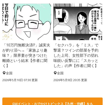
「10万円無断決済!?」誠実夫
「セクハラ」を「ミス」で
が釣り沼へ→「家族より趣
撃退？ツインの部屋を予約
味？」限界妻が突きつけた
した上司、女性部下の切れ
離婚という結末【作者に聞
味鋭い反撃にに「スカッと
く】
した」の声【作者に聞く】
全国
全国
2026年5月10日 07:30 更新
2026年5月9日 20:35 更新
GWイベント・おでかけトピックス【九州・沖縄】をも