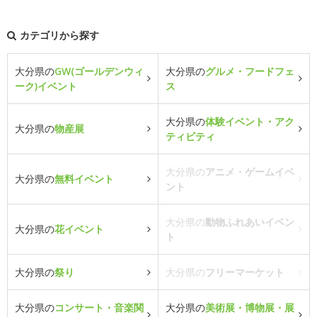
カテゴリから探す
大分県の
GW(ゴールデンウィ
大分県の
グルメ・フードフェ
ーク)イベント
ス
大分県の
体験イベント・アク
大分県の
物産展
ティビティ
大分県の
アニメ・ゲームイベ
大分県の
無料イベント
ント
大分県の
動物ふれあいイベン
大分県の
花イベント
ト
大分県の
祭り
大分県の
フリーマーケット
大分県の
コンサート・音楽関
大分県の
美術展・博物展・展