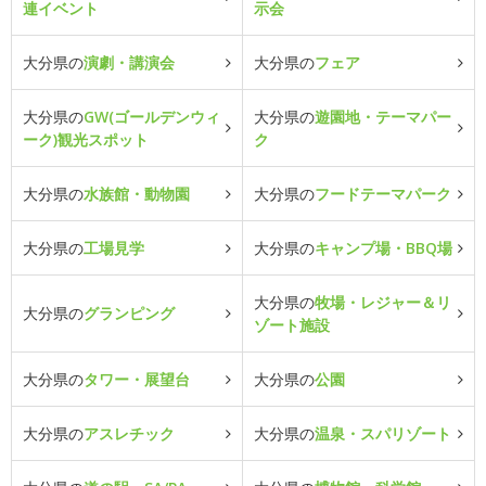
連イベント
示会
大分県の
演劇・講演会
大分県の
フェア
大分県の
GW(ゴールデンウィ
大分県の
遊園地・テーマパー
ーク)観光スポット
ク
大分県の
水族館・動物園
大分県の
フードテーマパーク
大分県の
工場見学
大分県の
キャンプ場・BBQ場
大分県の
牧場・レジャー＆リ
大分県の
グランピング
ゾート施設
大分県の
タワー・展望台
大分県の
公園
大分県の
アスレチック
大分県の
温泉・スパリゾート