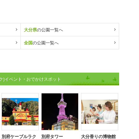
大分県
の公園一覧へ
全国
の公園一覧へ
ク)イベント・おでかけスポット
別府ケーブルラク
別府タワー
大分香りの博物館