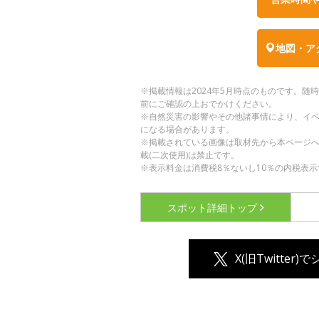
地図・ア
※掲載情報は2024年5月時点のものです。
前にご確認の上おでかけください。
※自然災害の影響やその他諸事情により、イ
になる場合があります。
※掲載されている画像は取材先から本ページ
載(二次使用)は禁止です。
※表示料金は消費税8％ないし10％の内税表示
スポット詳細
トップ
X(旧Twitter)