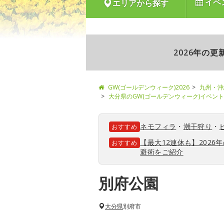
イベ
エリアから探す
2026年の
GW(ゴールデンウィーク)2026
九州・沖
大分県のGW(ゴールデンウィーク)イベン
ネモフィラ
・
潮干狩り
・
おすすめ
【最大12連休も】202
おすすめ
避術をご紹介
別府公園
大分県
別府市