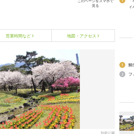
「
1
このページをスマホで
見る
ィ
営業時間など
地図・アクセス
鯛
1
フ
2
別府公園