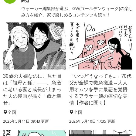
ウォーカー編集部が選ぶ、GW(ゴールデンウィーク)の楽し
み方を紹介。家で楽しめるコンテンツも続々！
30歳の夫婦なのに、見た目
「いつどうなっても…」70代
は「祖母と孫」――。急激
父が全裸で救急搬送→大人
に老いる妻と成長が止まっ
用オムツを手に最悪を覚悟
た夫の漫画が描く「歳と幸
するアラサー娘の痛切な実
せ」
情【作者に聞く】
全国
全国
2026年5月11日 09:43 更新
2026年5月10日 17:35 更新