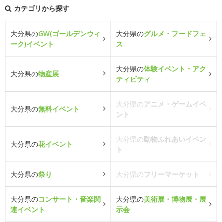
カテゴリから探す
大分県の
GW(ゴールデンウィ
大分県の
グルメ・フードフェ
ーク)イベント
ス
大分県の
体験イベント・アク
大分県の
物産展
ティビティ
大分県の
アニメ・ゲームイベ
大分県の
無料イベント
ント
大分県の
動物ふれあいイベン
大分県の
花イベント
ト
大分県の
祭り
大分県の
フリーマーケット
大分県の
コンサート・音楽関
大分県の
美術展・博物展・展
連イベント
示会