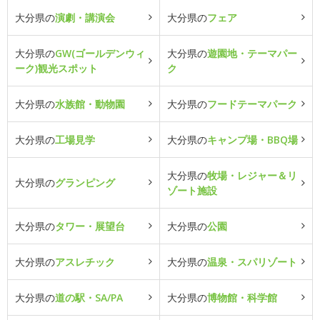
大分県の
演劇・講演会
大分県の
フェア
大分県の
GW(ゴールデンウィ
大分県の
遊園地・テーマパー
ーク)観光スポット
ク
大分県の
水族館・動物園
大分県の
フードテーマパーク
大分県の
工場見学
大分県の
キャンプ場・BBQ場
大分県の
牧場・レジャー＆リ
大分県の
グランピング
ゾート施設
大分県の
タワー・展望台
大分県の
公園
大分県の
アスレチック
大分県の
温泉・スパリゾート
大分県の
道の駅・SA/PA
大分県の
博物館・科学館