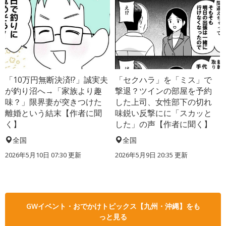
「10万円無断決済!?」誠実夫
「セクハラ」を「ミス」で
が釣り沼へ→「家族より趣
撃退？ツインの部屋を予約
味？」限界妻が突きつけた
した上司、女性部下の切れ
離婚という結末【作者に聞
味鋭い反撃にに「スカッと
く】
した」の声【作者に聞く】
全国
全国
2026年5月10日 07:30 更新
2026年5月9日 20:35 更新
GWイベント・おでかけトピックス【九州・沖縄】をも
っと見る