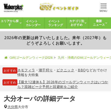
MENU
イベント
イベント
エリアから探
カテゴリ別
最新
カレンダー
ランキング
す
おすすめ
ニュース
2026年の更新は終了いたしました。来年（2027年）も
どうぞよろしくお願いします。
GW(ゴールデンウィーク)2026
九州・沖縄のGW(ゴールデンウィー
ネモフィラ
・
潮干狩り
・
ピクニック
・
BBQ
などおでかけ
おすすめ
情報を大特集
【最大12連休も】2026年のゴールデンウィークはいつか
おすすめ
ら？混雑ピーク予想と回避術をご紹介
大分オーパの詳細データ
大分県
大分市