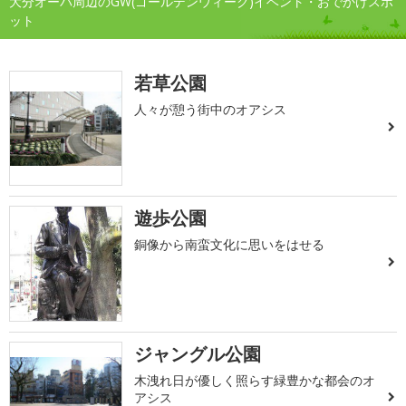
大分オーパ周辺のGW(ゴールデンウィーク)イベント・おでかけスポ
ット
若草公園
人々が憩う街中のオアシス
遊歩公園
銅像から南蛮文化に思いをはせる
ジャングル公園
木洩れ日が優しく照らす緑豊かな都会のオ
アシス