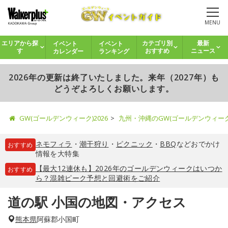
MENU
イベント
イベント
エリアから探
カテゴリ別
最新
カレンダー
ランキング
す
おすすめ
ニュース
2026年の更新は終了いたしました。来年（2027年）も
どうぞよろしくお願いします。
GW(ゴールデンウィーク)2026
九州・沖縄のGW(ゴールデンウィー
ネモフィラ
・
潮干狩り
・
ピクニック
・
BBQ
などおでかけ
おすすめ
情報を大特集
【最大12連休も】2026年のゴールデンウィークはいつか
おすすめ
ら？混雑ピーク予想と回避術をご紹介
道の駅 小国の地図・アクセス
熊本県
阿蘇郡小国町