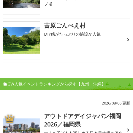
プ場
吉原ごんべえ村
DIY感がたっぷりの施設が人気
GW人気イベントランキングから探す【九州・沖縄】
2026/08/06 更新
アウトドアデイジャパン福岡
1
2026／福岡県
大人も子どもも楽しめる日本最大級のアウ