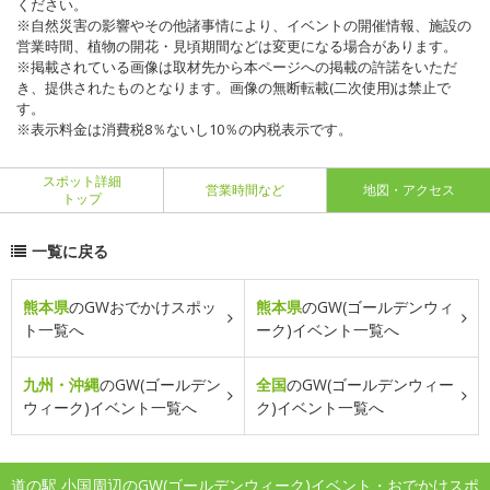
ください。
※自然災害の影響やその他諸事情により、イベントの開催情報、施設の
営業時間、植物の開花・見頃期間などは変更になる場合があります。
※掲載されている画像は取材先から本ページへの掲載の許諾をいただ
き、提供されたものとなります。画像の無断転載(二次使用)は禁止で
す。
※表示料金は消費税8％ないし10％の内税表示です。
スポット詳細
営業時間など
地図・アクセス
トップ
一覧に戻る
熊本県
のGWおでかけスポッ
熊本県
のGW(ゴールデンウィ
ト一覧へ
ーク)イベント一覧へ
九州・沖縄
のGW(ゴールデン
全国
のGW(ゴールデンウィー
ウィーク)イベント一覧へ
ク)イベント一覧へ
道の駅 小国周辺のGW(ゴールデンウィーク)イベント・おでかけスポ