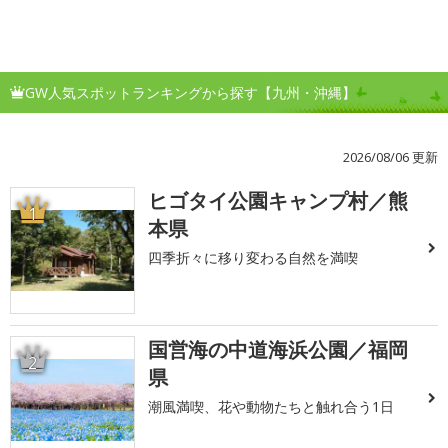
GW人気スポットランキングから探す【九州・沖縄】
2026/08/06 更新
ヒゴタイ公園キャンプ村／熊
1
本県
四季折々に移り変わる自然を満喫
国営海の中道海浜公園／福岡
2
県
潮風満喫、花や動物たちと触れ合う1日