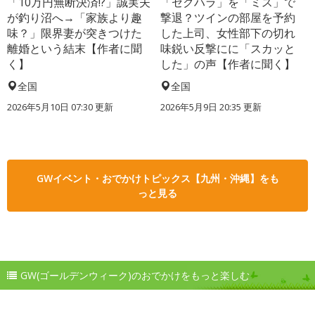
「10万円無断決済!?」誠実夫
「セクハラ」を「ミス」で
が釣り沼へ→「家族より趣
撃退？ツインの部屋を予約
味？」限界妻が突きつけた
した上司、女性部下の切れ
離婚という結末【作者に聞
味鋭い反撃にに「スカッと
く】
した」の声【作者に聞く】
全国
全国
2026年5月10日 07:30 更新
2026年5月9日 20:35 更新
GWイベント・おでかけトピックス【九州・沖縄】をも
っと見る
GW(ゴールデンウィーク)のおでかけをもっと楽しむ