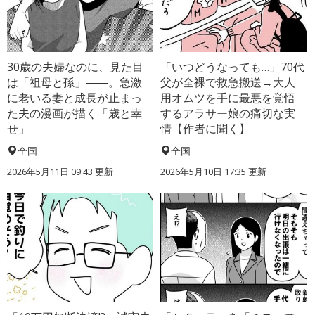
30歳の夫婦なのに、見た目
「いつどうなっても…」70代
は「祖母と孫」――。急激
父が全裸で救急搬送→大人
に老いる妻と成長が止まっ
用オムツを手に最悪を覚悟
た夫の漫画が描く「歳と幸
するアラサー娘の痛切な実
せ」
情【作者に聞く】
全国
全国
2026年5月11日 09:43 更新
2026年5月10日 17:35 更新