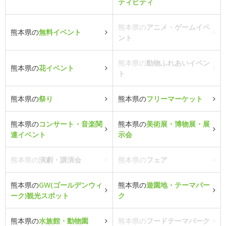
ティビティ
熊本県の
アニメ・ゲームイベ
熊本県の
無料イベント
ント
熊本県の
動物ふれあいイベン
熊本県の
花イベント
ト
熊本県の
祭り
熊本県の
フリーマーケット
熊本県の
コンサート・音楽関
熊本県の
美術展・博物展・展
連イベント
示会
熊本県の
演劇・講演会
熊本県の
フェア
熊本県の
GW(ゴールデンウィ
熊本県の
遊園地・テーマパー
ーク)観光スポット
ク
熊本県の
水族館・動物園
熊本県の
フードテーマパーク