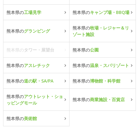
熊本県の
工場見学
熊本県の
キャンプ場・BBQ場
熊本県の
牧場・レジャー＆リ
熊本県の
グランピング
ゾート施設
熊本県の
タワー・展望台
熊本県の
公園
熊本県の
アスレチック
熊本県の
温泉・スパリゾート
熊本県の
道の駅・SA/PA
熊本県の
博物館・科学館
熊本県の
アウトレット・ショ
熊本県の
商業施設・百貨店
ッピングモール
熊本県の
美術館