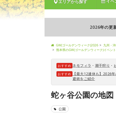
イベ
エリアから探す
2026年の
GW(ゴールデンウィーク)2026
九州・沖
熊本県のGW(ゴールデンウィーク)イベン
ネモフィラ
・
潮干狩り
・
おすすめ
【最大12連休も】202
おすすめ
避術をご紹介
蛇ヶ谷公園の地図
公園