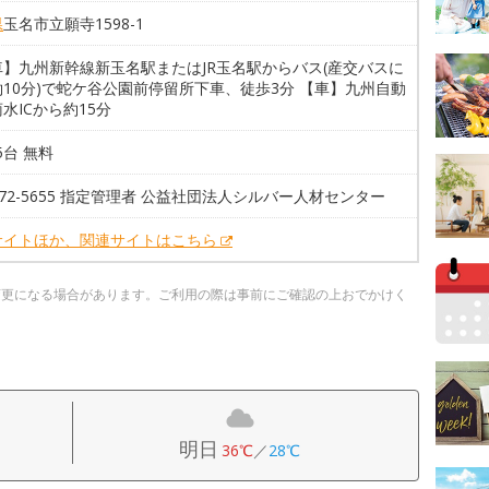
県
玉名市立願寺1598-1
車】九州新幹線新玉名駅またはJR玉名駅からバス(産交バスに
10分)で蛇ケ谷公園前停留所下車、徒歩3分 【車】九州自動
水ICから約15分
95台 無料
8-72-5655 指定管理者 公益社団法人シルバー人材センター
サイトほか、関連サイトはこちら
変更になる場合があります。ご利用の際は事前にご確認の上おでかけく
明日
36℃
／
28℃