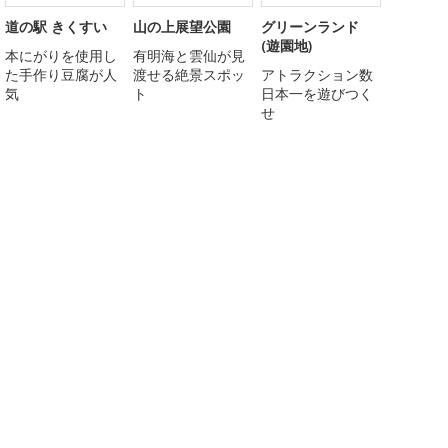
道の駅 きくすい
山の上展望公園
グリーンランド
(遊園地)
本にがりを使用し
有明海と雲仙が見
た手作り豆腐が人
渡せる絶景スポッ
アトラクション数
気
ト
日本一を遊びつく
せ