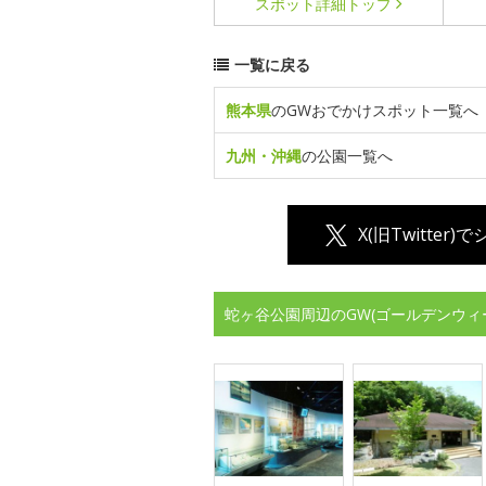
スポット詳細
トップ
一覧に戻る
熊本県
のGWおでかけスポット一覧へ
九州・沖縄
の公園一覧へ
X(旧Twitter)
蛇ヶ谷公園周辺のGW(ゴールデンウィ