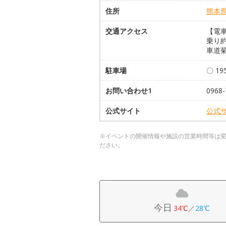
住所
熊本
交通アクセス
【電
乗り約
車道菊
駐車場
〇 1
お問い合わせ1
096
公式サイト
公式
※イベントの開催情報や施設の営業時間等は
ださい。
今日
34℃
／
28℃