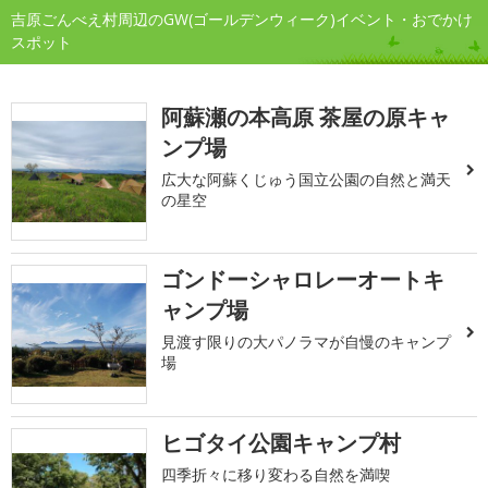
吉原ごんべえ村周辺のGW(ゴールデンウィーク)イベント・おでかけ
スポット
阿蘇瀬の本高原 茶屋の原キャ
ンプ場
広大な阿蘇くじゅう国立公園の自然と満天
の星空
ゴンドーシャロレーオートキ
ャンプ場
見渡す限りの大パノラマが自慢のキャンプ
場
ヒゴタイ公園キャンプ村
四季折々に移り変わる自然を満喫