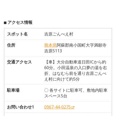
アクセス情報
スポット名
吉原ごんべえ村
住所
熊本県
阿蘇郡南小国町大字満願寺
吉原5113
交通アクセス
【車】大分自動車道日田ICから約
60分。小田温泉の入口夢の湯を右
折、はなむら前を通り吉原ごんべ
え村に向けて約5分
駐車場
〇 各サイトに駐車可、敷地内駐車
スペース5台
お問い合わせ1
0967-44-0275