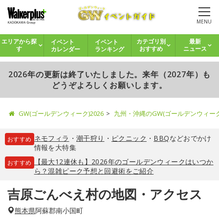
MENU
イベント
イベント
エリアから探
カテゴリ別
最新
カレンダー
ランキング
す
おすすめ
ニュース
2026年の更新は終了いたしました。来年（2027年）も
どうぞよろしくお願いします。
GW(ゴールデンウィーク)2026
九州・沖縄のGW(ゴールデンウィー
ネモフィラ
・
潮干狩り
・
ピクニック
・
BBQ
などおでかけ
おすすめ
情報を大特集
【最大12連休も】2026年のゴールデンウィークはいつか
おすすめ
ら？混雑ピーク予想と回避術をご紹介
吉原ごんべえ村の地図・アクセス
熊本県
阿蘇郡南小国町