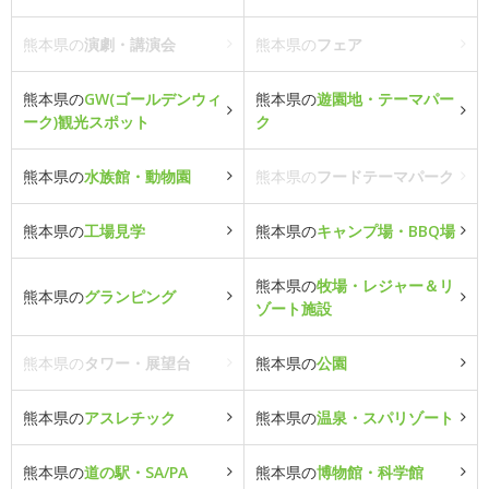
熊本県の
演劇・講演会
熊本県の
フェア
熊本県の
GW(ゴールデンウィ
熊本県の
遊園地・テーマパー
ーク)観光スポット
ク
熊本県の
水族館・動物園
熊本県の
フードテーマパーク
熊本県の
工場見学
熊本県の
キャンプ場・BBQ場
熊本県の
牧場・レジャー＆リ
熊本県の
グランピング
ゾート施設
熊本県の
タワー・展望台
熊本県の
公園
熊本県の
アスレチック
熊本県の
温泉・スパリゾート
熊本県の
道の駅・SA/PA
熊本県の
博物館・科学館