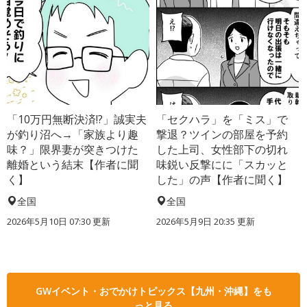
「10万円無断決済!?」誠実夫
「セクハラ」を「ミス」で
が釣り沼へ→「家族より趣
撃退？ツインの部屋を予約
味？」限界妻が突きつけた
した上司、女性部下の切れ
離婚という結末【作者に聞
味鋭い反撃にに「スカッと
く】
した」の声【作者に聞く】
全国
全国
2026年5月10日 07:30 更新
2026年5月9日 20:35 更新
GWイベント・おでかけトピックス【九州・沖縄】をも
っと見る