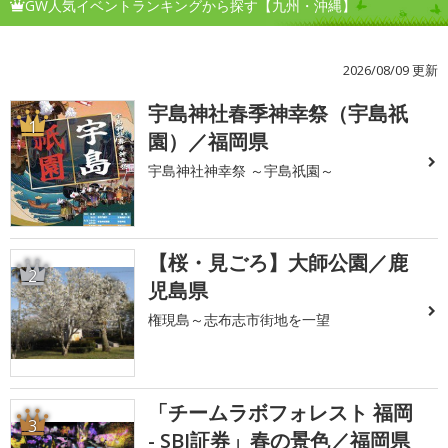
GW人気イベントランキングから探す【九州・沖縄】
2026/08/09 更新
宇島神社春季神幸祭（宇島祇
1
園）／福岡県
宇島神社神幸祭 ～宇島祇園～
【桜・見ごろ】大師公園／鹿
2
児島県
権現島～志布志市街地を一望
「チームラボフォレスト 福岡
3
- SBI証券」春の景色／福岡県