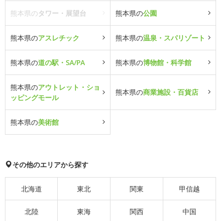
熊本県の
タワー・展望台
熊本県の
公園
熊本県の
アスレチック
熊本県の
温泉・スパリゾート
熊本県の
道の駅・SA/PA
熊本県の
博物館・科学館
熊本県の
アウトレット・ショ
熊本県の
商業施設・百貨店
ッピングモール
熊本県の
美術館
その他のエリアから探す
北海道
東北
関東
甲信越
北陸
東海
関西
中国