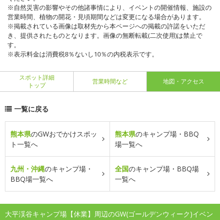
※自然災害の影響やその他諸事情により、イベントの開催情報、施設の
営業時間、植物の開花・見頃期間などは変更になる場合があります。
※掲載されている画像は取材先から本ページへの掲載の許諾をいただ
き、提供されたものとなります。画像の無断転載(二次使用)は禁止で
す。
※表示料金は消費税8％ないし10％の内税表示です。
スポット詳細
営業時間など
地図・アクセス
トップ
一覧に戻る
熊本県
のGWおでかけスポッ
熊本県
のキャンプ場・BBQ
ト一覧へ
場一覧へ
九州・沖縄
のキャンプ場・
全国
のキャンプ場・BBQ場
BBQ場一覧へ
一覧へ
大平渓谷キャンプ場【休業】周辺のGW(ゴールデンウィーク)イベン