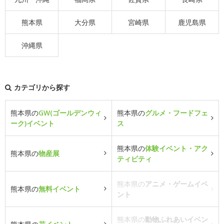
熊本県
大分県
宮崎県
鹿児島県
沖縄県
カテゴリから探す
熊本県の
GW(ゴールデンウィ
熊本県の
グルメ・フードフェ
ーク)イベント
ス
熊本県の
体験イベント・アク
熊本県の
物産展
ティビティ
熊本県の
アニメ・ゲームイベ
熊本県の
無料イベント
ント
熊本県の
動物ふれあいイベン