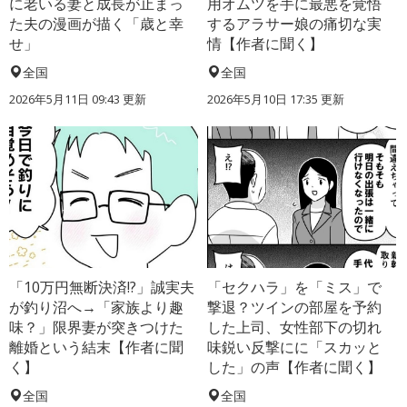
に老いる妻と成長が止まっ
用オムツを手に最悪を覚悟
た夫の漫画が描く「歳と幸
するアラサー娘の痛切な実
せ」
情【作者に聞く】
全国
全国
2026年5月11日 09:43 更新
2026年5月10日 17:35 更新
「10万円無断決済!?」誠実夫
「セクハラ」を「ミス」で
が釣り沼へ→「家族より趣
撃退？ツインの部屋を予約
味？」限界妻が突きつけた
した上司、女性部下の切れ
離婚という結末【作者に聞
味鋭い反撃にに「スカッと
く】
した」の声【作者に聞く】
全国
全国