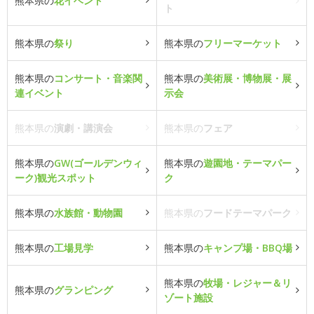
熊本県の
花イベント
ト
熊本県の
祭り
熊本県の
フリーマーケット
熊本県の
コンサート・音楽関
熊本県の
美術展・博物展・展
連イベント
示会
熊本県の
演劇・講演会
熊本県の
フェア
熊本県の
GW(ゴールデンウィ
熊本県の
遊園地・テーマパー
ーク)観光スポット
ク
熊本県の
水族館・動物園
熊本県の
フードテーマパーク
熊本県の
工場見学
熊本県の
キャンプ場・BBQ場
熊本県の
牧場・レジャー＆リ
熊本県の
グランピング
ゾート施設