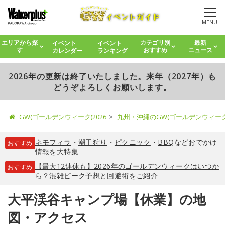
MENU
イベント
イベント
エリアから探
カテゴリ別
最新
カレンダー
ランキング
す
おすすめ
ニュース
2026年の更新は終了いたしました。来年（2027年）も
どうぞよろしくお願いします。
GW(ゴールデンウィーク)2026
九州・沖縄のGW(ゴールデンウィー
ネモフィラ
・
潮干狩り
・
ピクニック
・
BBQ
などおでかけ
おすすめ
情報を大特集
【最大12連休も】2026年のゴールデンウィークはいつか
おすすめ
ら？混雑ピーク予想と回避術をご紹介
大平渓谷キャンプ場【休業】の地
図・アクセス