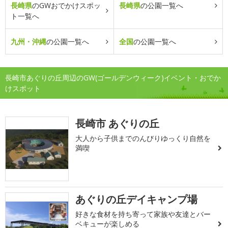
長崎県
のGWおでかけスポッ
長崎県
の公園一覧へ
ト一覧へ
九州・沖縄
の公園一覧へ
全国
の公園一覧へ
長崎市あぐりの丘周辺のGW(ゴールデンウィーク)イベント・おでか
けスポット
長崎市 あぐりの丘
大人から子供までのんびりゆっくり自然を
満喫
あぐりの丘デイキャンプ場
好きな食材を持ち寄って家族や友達とバー
ベキューが楽しめる