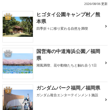
2026/08/06 更新
ヒゴタイ公園キャンプ村／熊
1
本県
四季折々に移り変わる自然を満喫
国営海の中道海浜公園／福岡
2
県
潮風満喫、花や動物たちと触れ合う1日
ガンダムパーク福岡／福岡県
3
ガンダム複合エンターテインメント施設