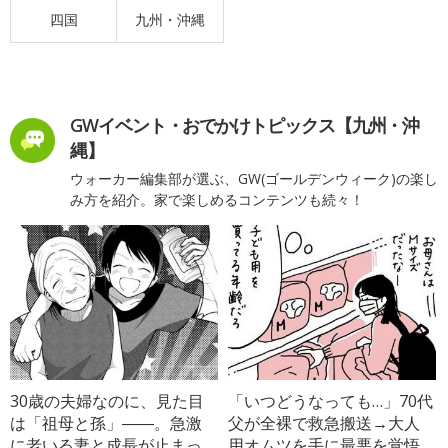
四国
九州・沖縄
GWイベント・おでかけトピックス【九州・沖
縄】
ウォーカー編集部が選ぶ、GW(ゴールデンウィーク)の楽し
み方を紹介。家で楽しめるコンテンツも続々！
30歳の夫婦なのに、見た目
「いつどうなっても…」70代
は「祖母と孫」――。急激
父が全裸で救急搬送→大人
に老いる妻と成長が止まっ
用オムツを手に最悪を覚悟