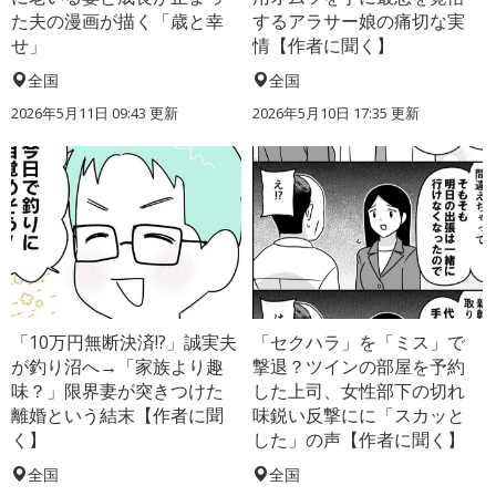
た夫の漫画が描く「歳と幸
するアラサー娘の痛切な実
せ」
情【作者に聞く】
全国
全国
2026年5月11日 09:43 更新
2026年5月10日 17:35 更新
「10万円無断決済!?」誠実夫
「セクハラ」を「ミス」で
が釣り沼へ→「家族より趣
撃退？ツインの部屋を予約
味？」限界妻が突きつけた
した上司、女性部下の切れ
離婚という結末【作者に聞
味鋭い反撃にに「スカッと
く】
した」の声【作者に聞く】
全国
全国