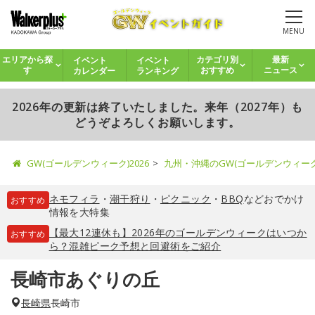
MENU
イベント
イベント
エリアから探
カテゴリ別
最新
カレンダー
ランキング
す
おすすめ
ニュース
2026年の更新は終了いたしました。来年（2027年）も
どうぞよろしくお願いします。
GW(ゴールデンウィーク)2026
九州・沖縄のGW(ゴールデンウィー
ネモフィラ
・
潮干狩り
・
ピクニック
・
BBQ
などおでかけ
おすすめ
情報を大特集
【最大12連休も】2026年のゴールデンウィークはいつか
おすすめ
ら？混雑ピーク予想と回避術をご紹介
長崎市あぐりの丘
長崎県
長崎市