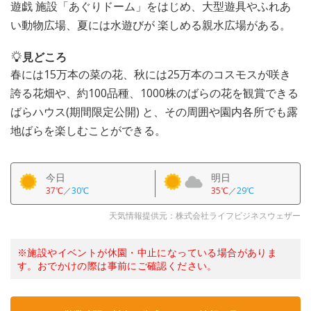
遊戯 施設「あぐりドーム」をはじめ、大型遊具やふれあ
い動物広場、夏には水遊びが 楽しめる親水広場がある。
見どころ
春には15万本の菜の花、秋には25万本のコスモスが咲き
誇る花畑や、約100品種、1000株のばらの花を観賞できる
ばらハウス(期間限定公開) と、その周囲や園内各所でも露
地ばらを楽しむことができる。
今日
明日
37℃
／
30℃
35℃
／
29℃
天気情報提供元：株式会社ライフビジネスウェザー
※施設やイベントが休園・中止になっている場合がありま
す。おでかけの際は事前にご確認ください。