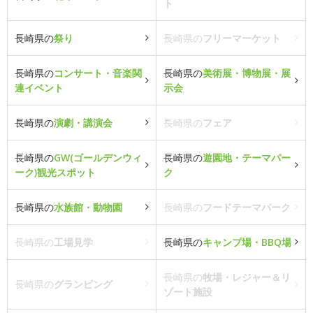
ト
長崎県の
祭り
長崎県の
フリーマーケット
長崎県の
コンサート・音楽関
長崎県の
美術展・博物展・展
連イベント
示会
長崎県の
演劇・講演会
長崎県の
フェア
長崎県の
GW(ゴールデンウィ
長崎県の
遊園地・テーマパー
ーク)観光スポット
ク
長崎県の
水族館・動物園
長崎県の
フードテーマパーク
長崎県の
工場見学
長崎県の
キャンプ場・BBQ場
長崎県の
牧場・レジャー＆リ
長崎県の
グランピング
ゾート施設