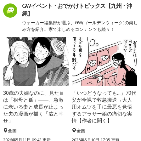
GWイベント・おでかけトピックス【九州・沖
縄】
ウォーカー編集部が選ぶ、GW(ゴールデンウィーク)の楽し
み方を紹介。家で楽しめるコンテンツも続々！
30歳の夫婦なのに、見た目
「いつどうなっても…」70代
は「祖母と孫」――。急激
父が全裸で救急搬送→大人
に老いる妻と成長が止まっ
用オムツを手に最悪を覚悟
た夫の漫画が描く「歳と幸
するアラサー娘の痛切な実
せ」
情【作者に聞く】
全国
全国
2026年5月11日 09:43 更新
2026年5月10日 17:35 更新