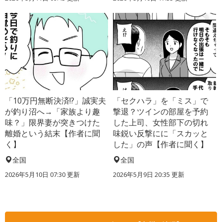
「10万円無断決済!?」誠実夫
「セクハラ」を「ミス」で
が釣り沼へ→「家族より趣
撃退？ツインの部屋を予約
味？」限界妻が突きつけた
した上司、女性部下の切れ
離婚という結末【作者に聞
味鋭い反撃にに「スカッと
く】
した」の声【作者に聞く】
全国
全国
2026年5月10日 07:30 更新
2026年5月9日 20:35 更新