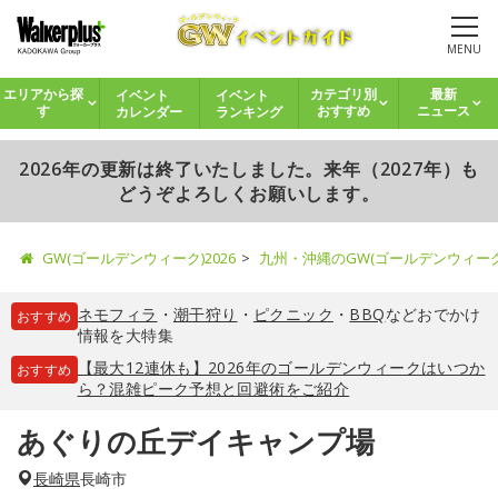
MENU
イベント
イベント
エリアから探
カテゴリ別
最新
カレンダー
ランキング
す
おすすめ
ニュース
2026年の更新は終了いたしました。来年（2027年）も
どうぞよろしくお願いします。
GW(ゴールデンウィーク)2026
九州・沖縄のGW(ゴールデンウィー
ネモフィラ
・
潮干狩り
・
ピクニック
・
BBQ
などおでかけ
おすすめ
情報を大特集
【最大12連休も】2026年のゴールデンウィークはいつか
おすすめ
ら？混雑ピーク予想と回避術をご紹介
あぐりの丘デイキャンプ場
長崎県
長崎市