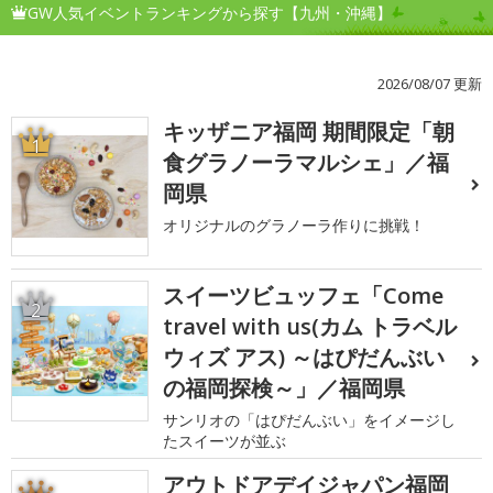
GW人気イベントランキングから探す【九州・沖縄】
2026/08/07 更新
キッザニア福岡 期間限定「朝
1
食グラノーラマルシェ」／福
岡県
オリジナルのグラノーラ作りに挑戦！
スイーツビュッフェ「Come
2
travel with us(カム トラベル
ウィズ アス) ～はぴだんぶい
の福岡探検～」／福岡県
サンリオの「はぴだんぶい」をイメージし
たスイーツが並ぶ
アウトドアデイジャパン福岡