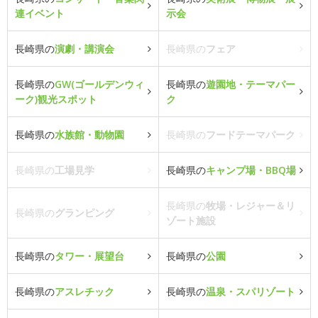
連イベント
示会
長崎県の
演劇・講演会
長崎県の
フェア
長崎県の
GW(ゴールデンウィ
長崎県の
遊園地・テーマパー
ーク)観光スポット
ク
長崎県の
水族館・動物園
長崎県の
フードテーマパーク
長崎県の
工場見学
長崎県の
キャンプ場・BBQ場
長崎県の
牧場・レジャー＆リ
長崎県の
グランピング
ゾート施設
長崎県の
タワー・展望台
長崎県の
公園
長崎県の
アスレチック
長崎県の
温泉・スパリゾート