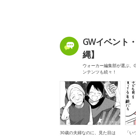
GWイベント
縄】
ウォーカー編集部が選ぶ、G
ンテンツも続々！
30歳の夫婦なのに、見た目は
「い