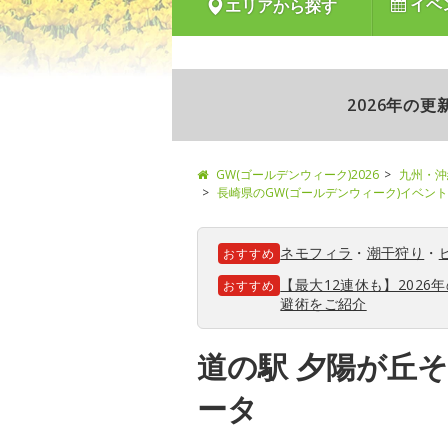
イベ
エリアから探す
2026年の
GW(ゴールデンウィーク)2026
九州・沖
長崎県のGW(ゴールデンウィーク)イベン
ネモフィラ
・
潮干狩り
・
おすすめ
【最大12連休も】202
おすすめ
避術をご紹介
道の駅 夕陽が丘
ータ