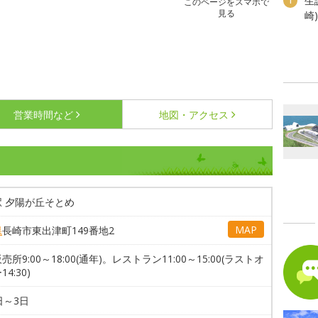
生
1
このページをスマホで
見る
崎
営業時間など
地図・アクセス
駅 夕陽が丘そとめ
MAP
県
長崎市東出津町149番地2
売所9:00～18:00(通年)。レストラン11:00～15:00(ラストオ
4:30)
日～3日