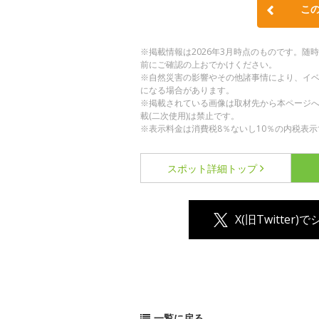
こ
※掲載情報は2026年3月時点のものです。
前にご確認の上おでかけください。
※自然災害の影響やその他諸事情により、イ
になる場合があります。
※掲載されている画像は取材先から本ページ
載(二次使用)は禁止です。
※表示料金は消費税8％ないし10％の内税表示
スポット詳細
トップ
X(旧Twitter)
一覧に戻る