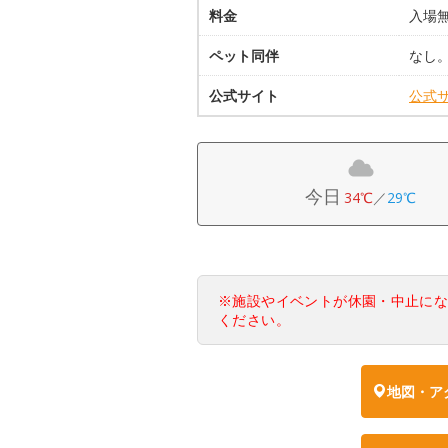
料金
入場
ペット同伴
なし
公式サイト
公式
今日
34℃
／
29℃
※施設やイベントが休園・中止に
ください。
地図・ア