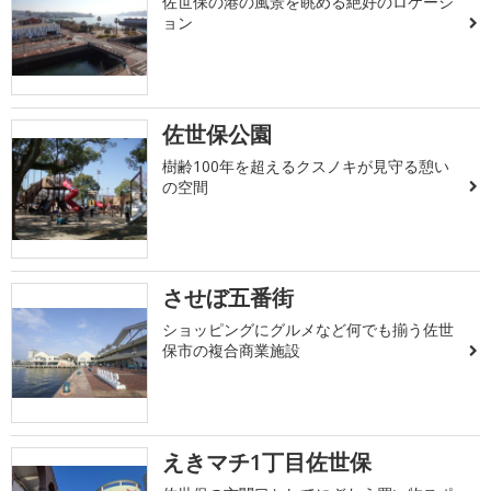
佐世保の港の風景を眺める絶好のロケーシ
ョン
佐世保公園
樹齢100年を超えるクスノキが見守る憩い
の空間
させぼ五番街
ショッピングにグルメなど何でも揃う佐世
保市の複合商業施設
えきマチ1丁目佐世保