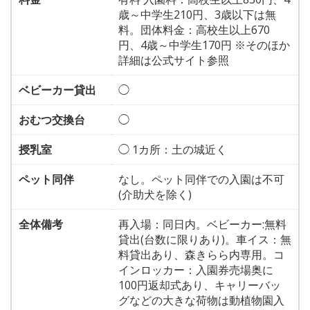
歳～中学生210円、3歳以下は無
料。団体料金：高校生以上670
円、4歳～中学生170円 ※そのほか
詳細は公式サイト参照
ベビーカー貸出
◯
おむつ交換台
◯
授乳室
◯ 1カ所：土の城近く
ペット同伴
なし。ペット同伴での入園は不可
(介助犬を除く)
全体備考
再入場：同日内。ベビーカー:無料
貸出(台数に限りあり)。車イス：無
料貸出あり、森きらら内専用。コ
インロッカー：入園券売場奥に
100円返却式あり、キャリーバッ
グなどの大きな荷物は動植物園入