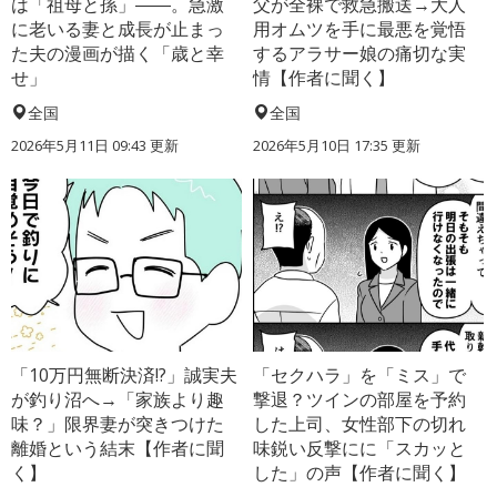
は「祖母と孫」――。急激
父が全裸で救急搬送→大人
に老いる妻と成長が止まっ
用オムツを手に最悪を覚悟
た夫の漫画が描く「歳と幸
するアラサー娘の痛切な実
せ」
情【作者に聞く】
全国
全国
2026年5月11日 09:43 更新
2026年5月10日 17:35 更新
「10万円無断決済!?」誠実夫
「セクハラ」を「ミス」で
が釣り沼へ→「家族より趣
撃退？ツインの部屋を予約
味？」限界妻が突きつけた
した上司、女性部下の切れ
離婚という結末【作者に聞
味鋭い反撃にに「スカッと
く】
した」の声【作者に聞く】