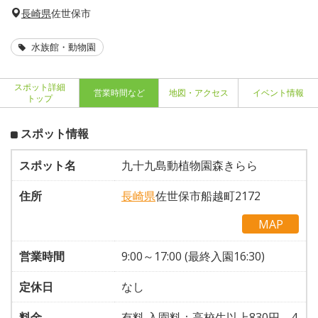
長崎県
佐世保市
水族館・動物園
スポット詳細
営業時間など
地図・アクセス
イベント情報
トップ
スポット情報
スポット名
九十九島動植物園森きらら
住所
長崎県
佐世保市船越町2172
MAP
営業時間
9:00～17:00 (最終入園16:30)
定休日
なし
料金
有料 入園料：高校生以上830円、4