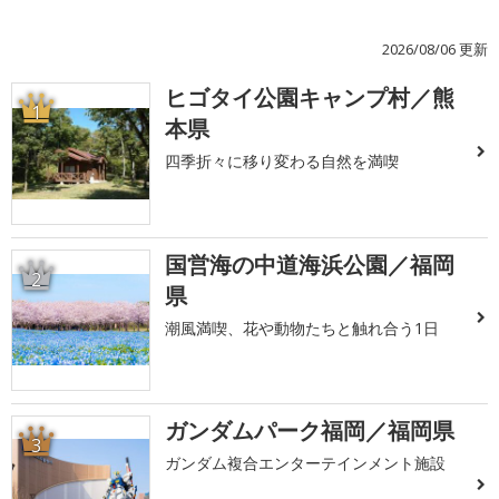
2026/08/06 更新
ヒゴタイ公園キャンプ村／熊
1
本県
四季折々に移り変わる自然を満喫
国営海の中道海浜公園／福岡
2
県
潮風満喫、花や動物たちと触れ合う1日
ガンダムパーク福岡／福岡県
3
ガンダム複合エンターテインメント施設