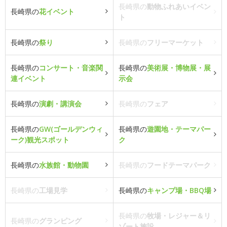
長崎県の
動物ふれあいイベン
長崎県の
花イベント
ト
長崎県の
祭り
長崎県の
フリーマーケット
長崎県の
コンサート・音楽関
長崎県の
美術展・博物展・展
連イベント
示会
長崎県の
演劇・講演会
長崎県の
フェア
長崎県の
GW(ゴールデンウィ
長崎県の
遊園地・テーマパー
ーク)観光スポット
ク
長崎県の
水族館・動物園
長崎県の
フードテーマパーク
長崎県の
工場見学
長崎県の
キャンプ場・BBQ場
長崎県の
牧場・レジャー＆リ
長崎県の
グランピング
ゾート施設