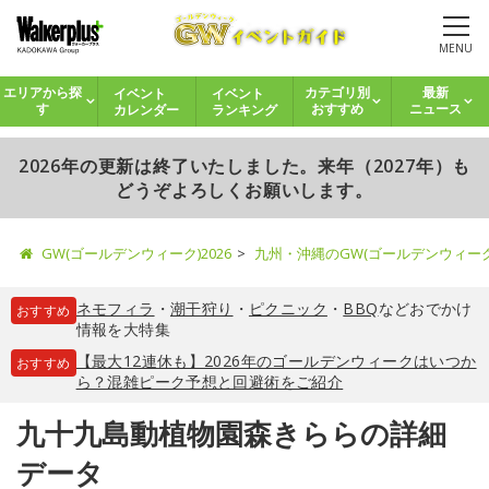
MENU
イベント
イベント
エリアから探
カテゴリ別
最新
カレンダー
ランキング
す
おすすめ
ニュース
2026年の更新は終了いたしました。来年（2027年）も
どうぞよろしくお願いします。
GW(ゴールデンウィーク)2026
九州・沖縄のGW(ゴールデンウィー
ネモフィラ
・
潮干狩り
・
ピクニック
・
BBQ
などおでかけ
おすすめ
情報を大特集
【最大12連休も】2026年のゴールデンウィークはいつか
おすすめ
ら？混雑ピーク予想と回避術をご紹介
九十九島動植物園森きららの詳細
データ