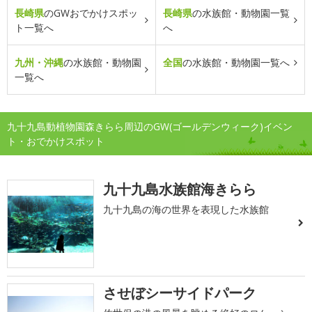
長崎県
のGWおでかけスポッ
長崎県
の水族館・動物園一覧
ト一覧へ
へ
九州・沖縄
の水族館・動物園
全国
の水族館・動物園一覧へ
一覧へ
九十九島動植物園森きらら周辺のGW(ゴールデンウィーク)イベン
ト・おでかけスポット
九十九島水族館海きらら
九十九島の海の世界を表現した水族館
させぼシーサイドパーク