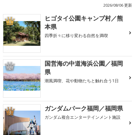
2026/08/06 更新
ヒゴタイ公園キャンプ村／熊
1
本県
四季折々に移り変わる自然を満喫
国営海の中道海浜公園／福岡
2
県
潮風満喫、花や動物たちと触れ合う1日
ガンダムパーク福岡／福岡県
3
ガンダム複合エンターテインメント施設