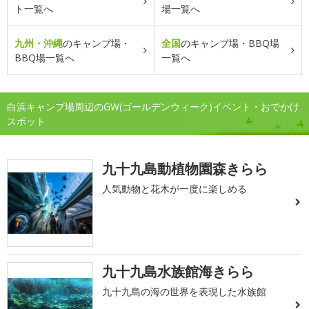
ト一覧へ
場一覧へ
九州・沖縄
のキャンプ場・
全国
のキャンプ場・BBQ場
BBQ場一覧へ
一覧へ
白浜キャンプ場周辺のGW(ゴールデンウィーク)イベント・おでかけ
スポット
九十九島動植物園森きらら
人気動物と花木が一度に楽しめる
九十九島水族館海きらら
九十九島の海の世界を表現した水族館