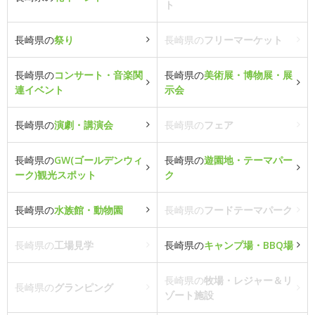
ト
長崎県の
祭り
長崎県の
フリーマーケット
長崎県の
コンサート・音楽関
長崎県の
美術展・博物展・展
連イベント
示会
長崎県の
演劇・講演会
長崎県の
フェア
長崎県の
GW(ゴールデンウィ
長崎県の
遊園地・テーマパー
ーク)観光スポット
ク
長崎県の
水族館・動物園
長崎県の
フードテーマパーク
長崎県の
工場見学
長崎県の
キャンプ場・BBQ場
長崎県の
牧場・レジャー＆リ
長崎県の
グランピング
ゾート施設