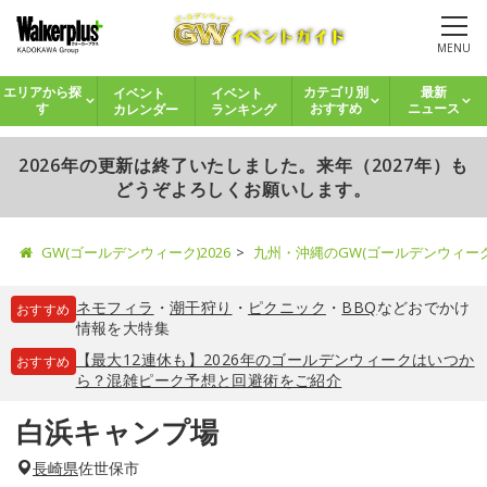
MENU
イベント
イベント
エリアから探
カテゴリ別
最新
カレンダー
ランキング
す
おすすめ
ニュース
2026年の更新は終了いたしました。来年（2027年）も
どうぞよろしくお願いします。
GW(ゴールデンウィーク)2026
九州・沖縄のGW(ゴールデンウィー
ネモフィラ
・
潮干狩り
・
ピクニック
・
BBQ
などおでかけ
おすすめ
情報を大特集
【最大12連休も】2026年のゴールデンウィークはいつか
おすすめ
ら？混雑ピーク予想と回避術をご紹介
白浜キャンプ場
長崎県
佐世保市