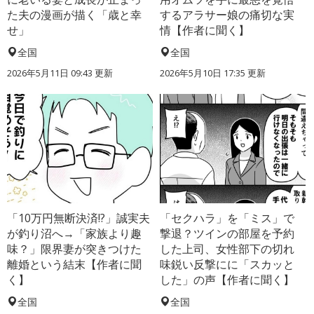
た夫の漫画が描く「歳と幸
するアラサー娘の痛切な実
せ」
情【作者に聞く】
全国
全国
2026年5月11日 09:43 更新
2026年5月10日 17:35 更新
「10万円無断決済!?」誠実夫
「セクハラ」を「ミス」で
が釣り沼へ→「家族より趣
撃退？ツインの部屋を予約
味？」限界妻が突きつけた
した上司、女性部下の切れ
離婚という結末【作者に聞
味鋭い反撃にに「スカッと
く】
した」の声【作者に聞く】
全国
全国