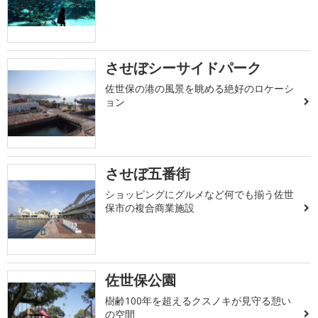
させぼシーサイドパーク
佐世保の港の風景を眺める絶好のロケーシ
ョン
させぼ五番街
ショッピングにグルメなど何でも揃う佐世
保市の複合商業施設
佐世保公園
樹齢100年を超えるクスノキが見守る憩い
の空間