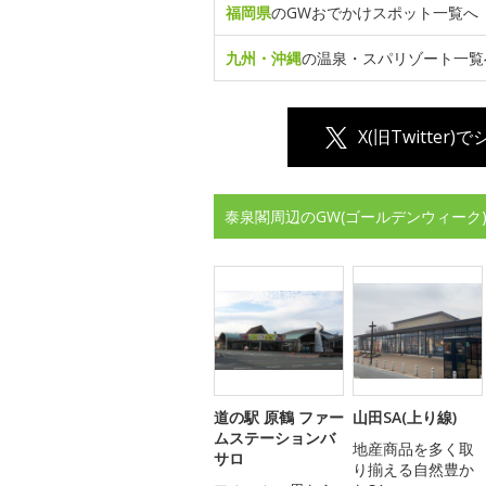
福岡県
のGWおでかけスポット一覧へ
九州・沖縄
の温泉・スパリゾート一覧
X(旧Twitter)
泰泉閣周辺のGW(ゴールデンウィーク
道の駅 原鶴 ファー
山田SA(上り線)
ムステーションバ
地産商品を多く取
サロ
り揃える自然豊か