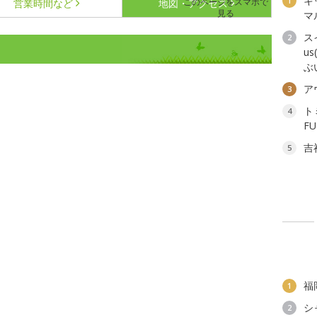
キ
1
このページをスマホで
営業時間など
地図・アクセス
見る
マ
ス
2
u
ぶ
ア
3
ト
4
F
吉
5
福
1
シ
2