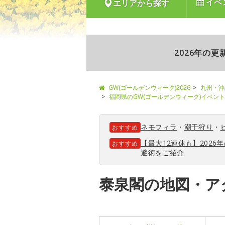
イベ
エリアから探す
2026年の
GW(ゴールデンウィーク)2026
九州・沖
福岡県のGW(ゴールデンウィーク)イベン
ネモフィラ
・
潮干狩り
・
おすすめ
【最大12連休も】202
おすすめ
避術をご紹介
泰泉閣の地図・ア