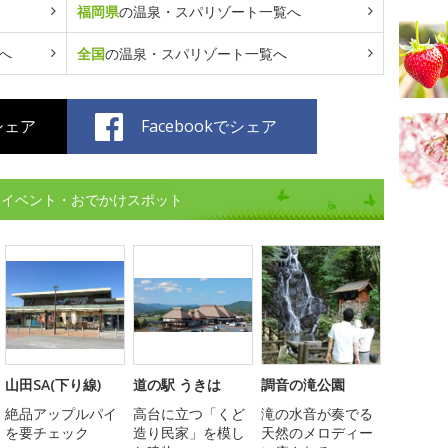
福岡県
の温泉・スパリゾート一覧へ
へ
全国
の温泉・スパリゾート一覧へ
でシェア
Facebookでシェア
)イベント・おでかけスポット
山田SA(下り線)
道の駅 うきは
調音の滝公園
絶品アップルパイ
高台に立つ「くど
滝の水音が奏でる
を要チェック
造り民家」を模し
天然のメロディー