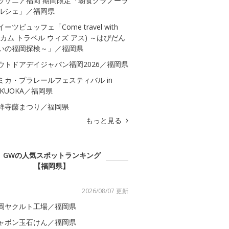
ッザニア福岡 期間限定「朝食グラノーラ
ルシェ」／福岡県
イーツビュッフェ「Come travel with
s(カム トラベル ウィズ アス) ～はぴだん
いの福岡探検～」／福岡県
ウトドアデイジャパン福岡2026／福岡県
ミカ・プラレールフェスティバル in
UKUOKA／福岡県
祥寺藤まつり／福岡県
もっと見る
GWの人気スポットランキング
【福岡県】
2026/08/07 更新
岡ヤクルト工場／福岡県
ャボン玉石けん／福岡県