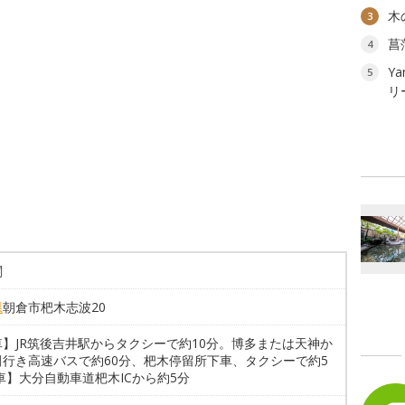
木
3
菖
4
Ya
5
リ
閣
県
朝倉市杷木志波20
車】JR筑後吉井駅からタクシーで約10分。博多または天神か
田行き高速バスで約60分、杷木停留所下車、タクシーで約5
車】大分自動車道杷木ICから約5分