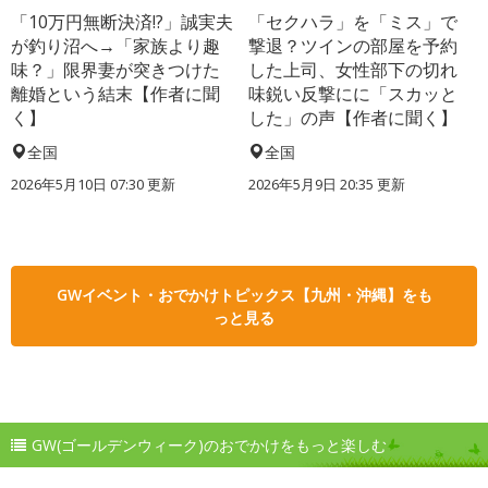
「10万円無断決済!?」誠実夫
「セクハラ」を「ミス」で
が釣り沼へ→「家族より趣
撃退？ツインの部屋を予約
味？」限界妻が突きつけた
した上司、女性部下の切れ
離婚という結末【作者に聞
味鋭い反撃にに「スカッと
く】
した」の声【作者に聞く】
全国
全国
2026年5月10日 07:30 更新
2026年5月9日 20:35 更新
GWイベント・おでかけトピックス【九州・沖縄】をも
っと見る
GW(ゴールデンウィーク)のおでかけをもっと楽しむ