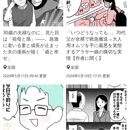
30歳の夫婦なのに、見た目
「いつどうなっても…」70代
は「祖母と孫」――。急激
父が全裸で救急搬送→大人
に老いる妻と成長が止まっ
用オムツを手に最悪を覚悟
た夫の漫画が描く「歳と幸
するアラサー娘の痛切な実
せ」
情【作者に聞く】
全国
全国
2026年5月11日 09:43 更新
2026年5月10日 17:35 更新