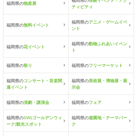
福岡県の
体験イベント・アク
福岡県の
物産展
ティビティ
福岡県の
アニメ・ゲームイベ
福岡県の
無料イベント
ント
福岡県の
動物ふれあいイベン
福岡県の
花イベント
ト
福岡県の
祭り
福岡県の
フリーマーケット
福岡県の
コンサート・音楽関
福岡県の
美術展・博物展・展
連イベント
示会
福岡県の
演劇・講演会
福岡県の
フェア
福岡県の
GW(ゴールデンウィ
福岡県の
遊園地・テーマパー
ーク)観光スポット
ク