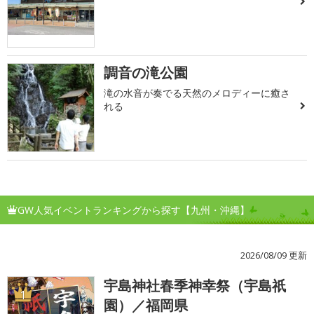
調音の滝公園
滝の水音が奏でる天然のメロディーに癒さ
れる
GW人気イベントランキングから探す【九州・沖縄】
2026/08/09 更新
宇島神社春季神幸祭（宇島祇
1
園）／福岡県