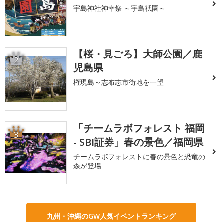
宇島神社神幸祭 ～宇島祇園～
【桜・見ごろ】大師公園／鹿
2
児島県
権現島～志布志市街地を一望
「チームラボフォレスト 福岡
3
- SBI証券」春の景色／福岡県
チームラボフォレストに春の景色と恐竜の
森が登場
九州・沖縄のGW人気イベントランキング