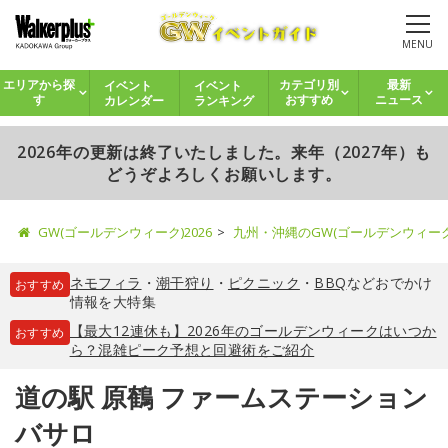
MENU
イベント
イベント
エリアから探
カテゴリ別
最新
カレンダー
ランキング
す
おすすめ
ニュース
2026年の更新は終了いたしました。来年（2027年）も
どうぞよろしくお願いします。
GW(ゴールデンウィーク)2026
九州・沖縄のGW(ゴールデンウィー
ネモフィラ
・
潮干狩り
・
ピクニック
・
BBQ
などおでかけ
おすすめ
情報を大特集
【最大12連休も】2026年のゴールデンウィークはいつか
おすすめ
ら？混雑ピーク予想と回避術をご紹介
道の駅 原鶴 ファームステーション
バサロ