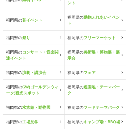
ント
福岡県の
動物ふれあいイベン
福岡県の
花イベント
ト
福岡県の
祭り
福岡県の
フリーマーケット
福岡県の
コンサート・音楽関
福岡県の
美術展・博物展・展
連イベント
示会
福岡県の
演劇・講演会
福岡県の
フェア
福岡県の
GW(ゴールデンウィ
福岡県の
遊園地・テーマパー
ーク)観光スポット
ク
福岡県の
水族館・動物園
福岡県の
フードテーマパーク
福岡県の
工場見学
福岡県の
キャンプ場・BBQ場