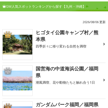
GW人気スポットランキングから探す【九州・沖縄】
2026/08/06 更新
ヒゴタイ公園キャンプ村／熊
1
本県
四季折々に移り変わる自然を満喫
国営海の中道海浜公園／福岡
2
県
潮風満喫、花や動物たちと触れ合う1日
ガンダムパーク福岡／福岡県
3