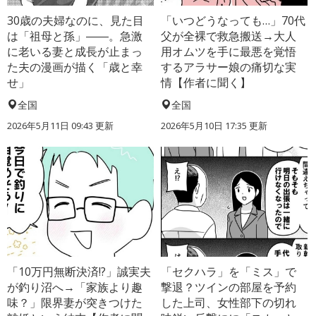
30歳の夫婦なのに、見た目
「いつどうなっても…」70代
は「祖母と孫」――。急激
父が全裸で救急搬送→大人
に老いる妻と成長が止まっ
用オムツを手に最悪を覚悟
た夫の漫画が描く「歳と幸
するアラサー娘の痛切な実
せ」
情【作者に聞く】
全国
全国
2026年5月11日 09:43 更新
2026年5月10日 17:35 更新
「10万円無断決済!?」誠実夫
「セクハラ」を「ミス」で
が釣り沼へ→「家族より趣
撃退？ツインの部屋を予約
味？」限界妻が突きつけた
した上司、女性部下の切れ