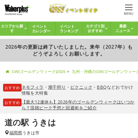
MENU
イベント
イベント
エリアから探
カテゴリ別
最新
カレンダー
ランキング
す
おすすめ
ニュース
2026年の更新は終了いたしました。来年（2027年）も
どうぞよろしくお願いします。
GW(ゴールデンウィーク)2026
九州・沖縄のGW(ゴールデンウィー
ネモフィラ
・
潮干狩り
・
ピクニック
・
BBQ
などおでかけ
おすすめ
情報を大特集
【最大12連休も】2026年のゴールデンウィークはいつか
おすすめ
ら？混雑ピーク予想と回避術をご紹介
道の駅 うきは
福岡県
うきは市