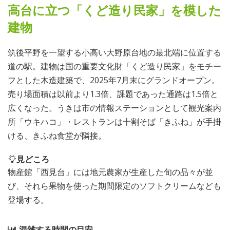
高台に立つ「くど造り民家」を模した
建物
筑後平野を一望する小高い大野原台地の最北端に位置する
道の駅。建物は国の重要文化財「くど造り民家」をモチー
フとした木造建築で、2025年7月末にグランドオープン。
売り場面積は以前より1.3倍、課題であった通路は1.5倍と
広くなった。うきは市の情報ステーションとして観光案内
所「ウキハコ」・レストランは十割そば「きふね」が手掛
ける、きふね食堂が隣接。
見どころ
物産館「西見台」には地元農家が生産した旬の品々が並
び、それら果物を使った期間限定のソフトクリームなども
登場する。
混雑する時間の目安