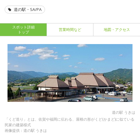
道の駅・SA/PA
スポット詳細
営業時間など
地図・アクセス
トップ
道の駅 うきは
「くど造り」とは、佐賀や福岡に伝わる、屋根の形がくど(かまど)に似ている
民家の建築様式
画像提供：道の駅 うきは