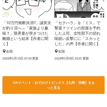
「10万円無断決済!?」誠実夫
「セクハラ」を「ミス」で
が釣り沼へ→「家族より趣
撃退？ツインの部屋を予約
味？」限界妻が突きつけた
した上司、女性部下の切れ
離婚という結末【作者に聞
味鋭い反撃にに「スカッと
く】
した」の声【作者に聞く】
全国
全国
2026年5月10日 07:30 更新
2026年5月9日 20:35 更新
GWイベント・おでかけトピックス【九州・沖縄】をも
っと見る