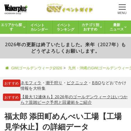
MENU
イベント
イベント
エリアから探
カテゴリ別
最新
カレンダー
ランキング
す
おすすめ
ニュース
2026年の更新は終了いたしました。来年（2027年）も
どうぞよろしくお願いします。
GW(ゴールデンウィーク)2026
九州・沖縄のGW(ゴールデンウィー
ネモフィラ
・
潮干狩り
・
ピクニック
・
BBQ
などおでかけ
おすすめ
情報を大特集
【最大12連休も】2026年のゴールデンウィークはいつか
おすすめ
ら？混雑ピーク予想と回避術をご紹介
福太郎 添田町めんべい工場【工場
見学休止】の詳細データ