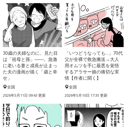
30歳の夫婦なのに、見た目
「いつどうなっても…」70代
は「祖母と孫」――。急激
父が全裸で救急搬送→大人
に老いる妻と成長が止まっ
用オムツを手に最悪を覚悟
た夫の漫画が描く「歳と幸
するアラサー娘の痛切な実
せ」
情【作者に聞く】
全国
全国
2026年5月11日 09:43 更新
2026年5月10日 17:35 更新