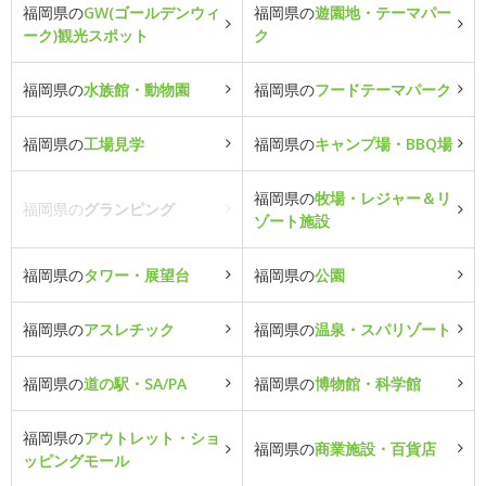
福岡県の
GW(ゴールデンウィ
福岡県の
遊園地・テーマパー
ーク)観光スポット
ク
福岡県の
水族館・動物園
福岡県の
フードテーマパーク
福岡県の
工場見学
福岡県の
キャンプ場・BBQ場
福岡県の
牧場・レジャー＆リ
福岡県の
グランピング
ゾート施設
福岡県の
タワー・展望台
福岡県の
公園
福岡県の
アスレチック
福岡県の
温泉・スパリゾート
福岡県の
道の駅・SA/PA
福岡県の
博物館・科学館
福岡県の
アウトレット・ショ
福岡県の
商業施設・百貨店
ッピングモール