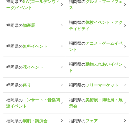
福岡県の
GW(ゴールデンウィ
福岡県の
グルメ・フードフェ
ーク)イベント
ス
福岡県の
体験イベント・アク
福岡県の
物産展
ティビティ
福岡県の
アニメ・ゲームイベ
福岡県の
無料イベント
ント
福岡県の
動物ふれあいイベン
福岡県の
花イベント
ト
福岡県の
祭り
福岡県の
フリーマーケット
福岡県の
コンサート・音楽関
福岡県の
美術展・博物展・展
連イベント
示会
福岡県の
演劇・講演会
福岡県の
フェア